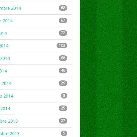
embre 2014
68
o 2014
67
2014
72
2014
103
2014
68
2014
46
 2014
29
ro 2014
8
 2014
25
mbre 2013
27
mbre 2013
5