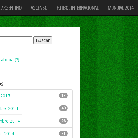
 ARGENTINO
ASCENSO
FUTBOL INTERNACIONAL
MUNDIAL 2014
raboba (?)
OS
 2015
17
mbre 2014
49
mbre 2014
68
re 2014
71