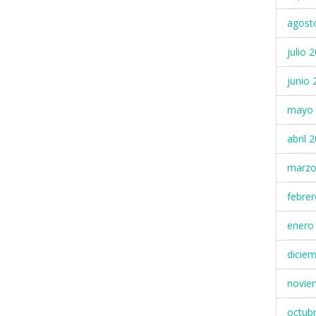
agost
julio 
junio 
mayo 
abril 
marzo
febre
enero
dicie
novie
octub