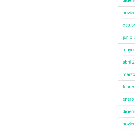
dicie
novie
octub
junio 
mayo 
abril 
marzo
febre
enero
dicie
novie