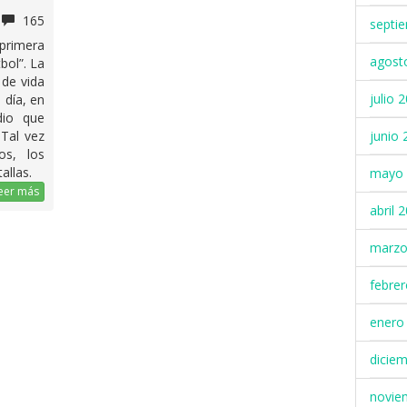
165
septi
 primera
agost
bol”. La
de vida
julio 
 día, en
dio que
junio 
 Tal vez
os, los
allas.
mayo 
eer más
abril 
marzo
febre
enero
dicie
novie