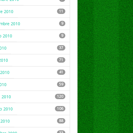
re 2010
11
embre 2010
9
o 2010
9
2010
37
2010
71
2010
41
2010
59
 2010
120
ro 2010
106
 2010
88
33