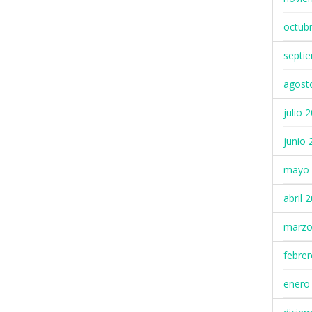
octub
septi
agost
julio 
junio 
mayo 
abril 
marzo
febre
enero