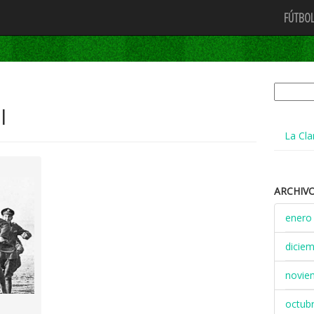
FÚTBOL
Buscar:
l
La Cla
ARCHIV
enero
dicie
novie
octub