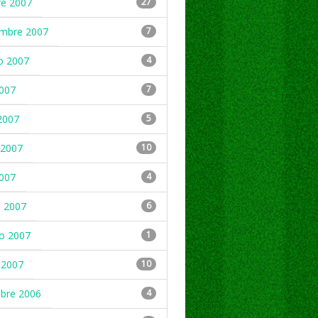
re 2007
27
embre 2007
7
o 2007
4
2007
7
2007
5
2007
10
2007
4
 2007
6
ro 2007
1
 2007
10
mbre 2006
4