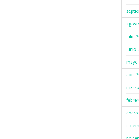
septi
agost
julio 
junio 
mayo 
abril 
marzo
febre
enero
dicie
novie