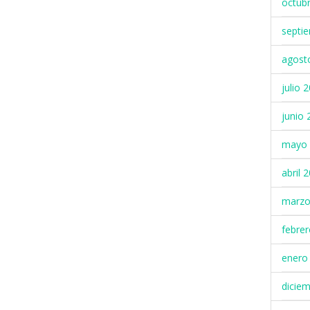
octub
septi
agost
julio 
junio 
mayo 
abril 
marzo
febre
enero
dicie