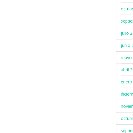
octub
septi
julio 
junio 
mayo 
abril 
enero
dicie
novie
octub
septi