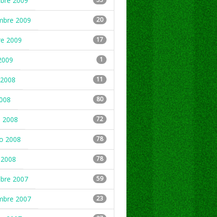
mbre 2009
mbre 2009
20
re 2009
17
2009
1
2008
11
2008
80
 2008
72
ro 2008
78
 2008
78
mbre 2007
59
mbre 2007
23