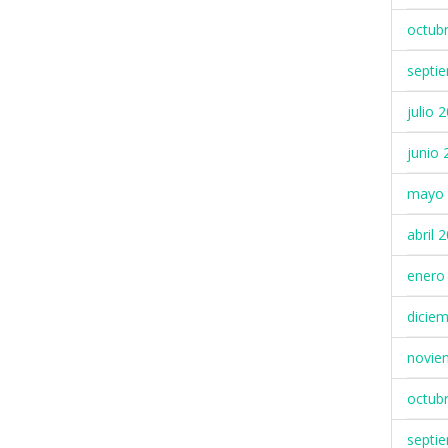
octub
septi
julio 
junio 
mayo 
abril 
enero
dicie
novie
octub
septi