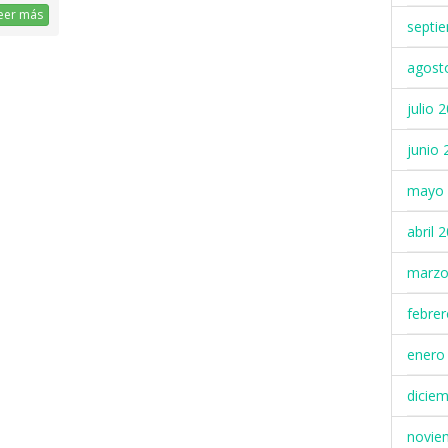
eer más
septi
agost
julio 
junio 
mayo 
abril 
marzo
febre
enero
dicie
novie