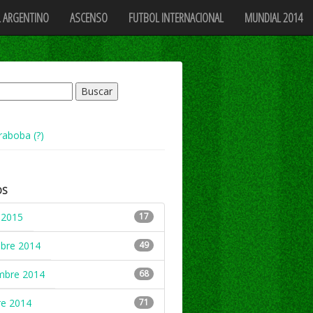
 ARGENTINO
ASCENSO
FUTBOL INTERNACIONAL
MUNDIAL 2014
raboba (?)
OS
 2015
17
mbre 2014
49
mbre 2014
68
re 2014
71