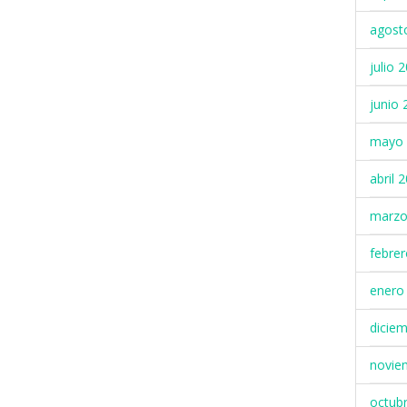
agost
julio 
junio 
mayo 
abril 
marzo
febre
enero
dicie
novie
octub