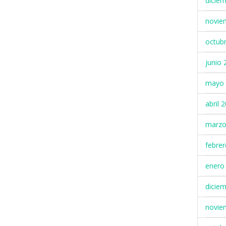
dicie
novie
octub
junio 
mayo 
abril 
marzo
febre
enero
dicie
novie