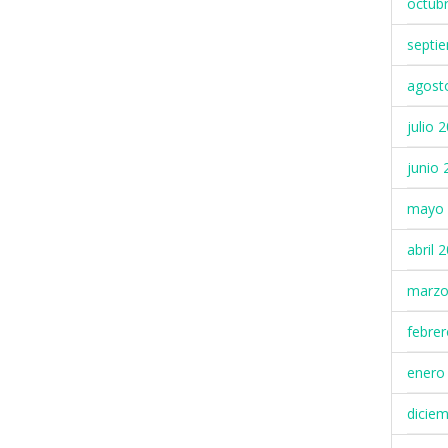
octub
septi
agost
julio 
junio 
mayo 
abril 
marzo
febre
enero
dicie