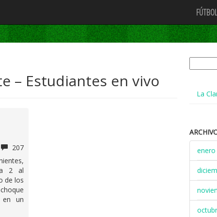
FÚTBOL
Buscar:
 – Estudiantes en vivo
La Cla
ARCHIV
207
enero
ntes,
 a 2 al
dicie
o de los
o choque
novie
n en un
octub