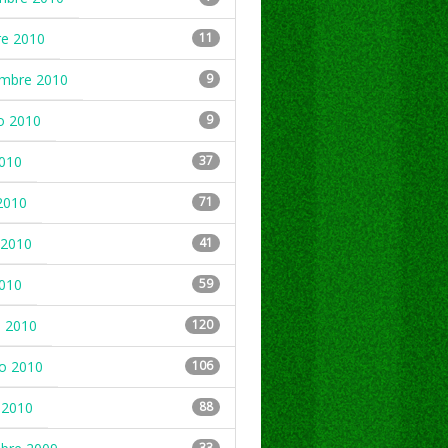
re 2010
11
embre 2010
9
o 2010
9
2010
37
2010
71
2010
41
2010
59
 2010
120
ro 2010
106
 2010
88
33