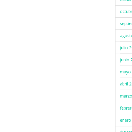
octub
septi
agost
julio 
junio 
mayo 
abril 
marzo
febre
enero