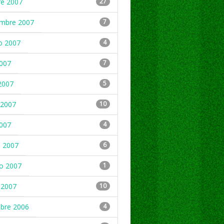
re 2007
27
embre 2007
7
o 2007
4
2007
7
2007
5
2007
10
2007
4
 2007
6
ro 2007
1
 2007
10
mbre 2006
4