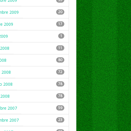
mbre 2009
mbre 2009
20
re 2009
17
2009
1
2008
11
2008
80
 2008
72
ro 2008
78
 2008
78
mbre 2007
59
mbre 2007
23