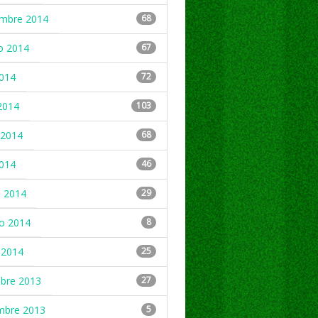
embre 2014
68
o 2014
67
2014
72
2014
103
2014
68
2014
46
 2014
29
ro 2014
8
 2014
25
mbre 2013
27
mbre 2013
5