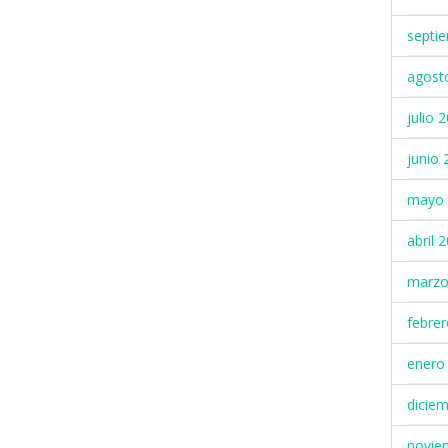
septi
agost
julio 
junio 
mayo 
abril 
marzo
febre
enero
dicie
novie