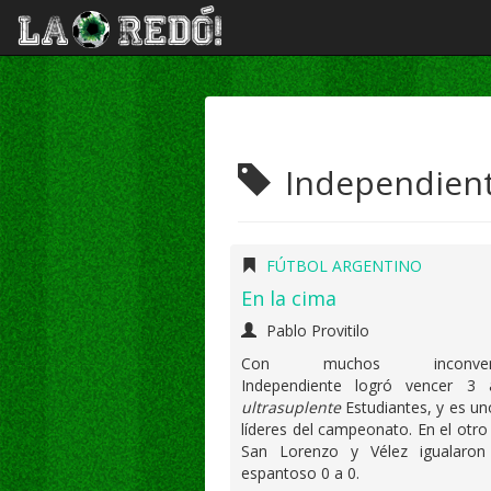
Independiente
FÚTBOL ARGENTINO
En la cima
Pablo Provitilo
Con muchos inconvenie
Independiente logró vencer 3
ultrasuplente
Estudiantes, y es un
líderes del campeonato. En el otr
San Lorenzo y Vélez igualaro
espantoso 0 a 0.