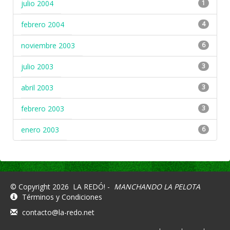
julio 2004
1
febrero 2004
4
noviembre 2003
6
julio 2003
3
abril 2003
3
febrero 2003
3
enero 2003
6
© Copyright 2026
LA REDÓ! -
MANCHANDO LA PELOTA
Términos y Condiciones
contacto@la-redo.net