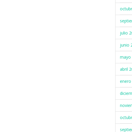
octub
septi
julio 
junio 
mayo 
abril 
enero
dicie
novie
octub
septi