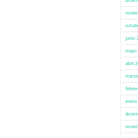
dicie
novie
octub
junio 
mayo 
abril 
marzo
febre
enero
dicie
novie