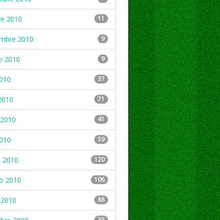
re 2010
11
embre 2010
9
o 2010
9
2010
37
2010
71
2010
41
2010
59
 2010
120
ro 2010
106
 2010
88
33