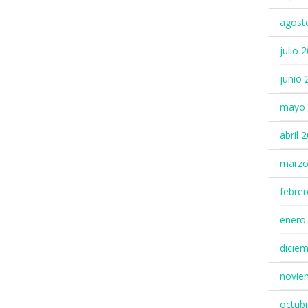
agost
julio 
junio 
mayo 
abril 
marzo
febre
enero
dicie
novie
octub