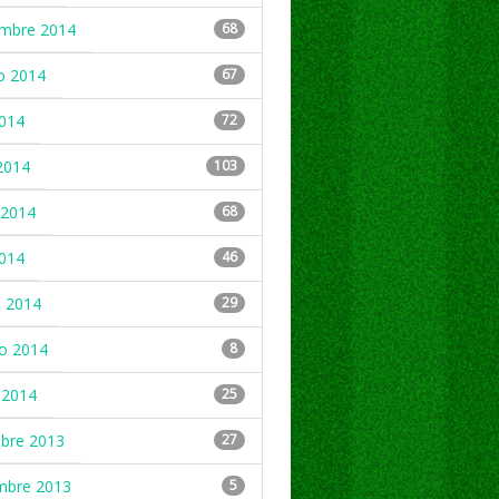
embre 2014
68
o 2014
67
2014
72
2014
103
2014
68
2014
46
 2014
29
ro 2014
8
 2014
25
mbre 2013
27
mbre 2013
5