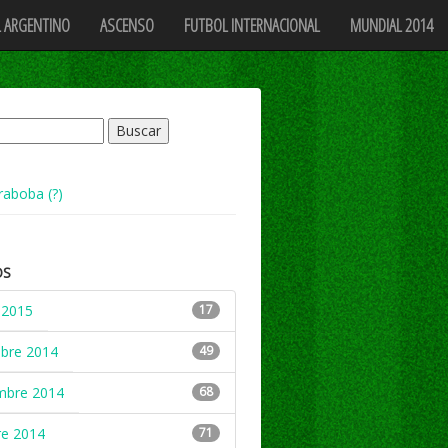
 ARGENTINO
ASCENSO
FUTBOL INTERNACIONAL
MUNDIAL 2014
raboba (?)
OS
 2015
17
mbre 2014
49
mbre 2014
68
re 2014
71