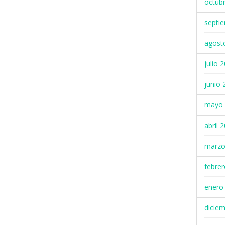
octub
septi
agost
julio 
junio 
mayo 
abril 
marzo
febre
enero
dicie