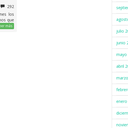
292
septi
nes los
agost
hos que
eer más
julio 
junio 
mayo 
abril 
marzo
febre
enero
dicie
novie