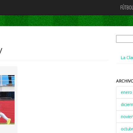
FÚTBOL
Buscar:
y
La Cla
ARCHIV
enero
dicie
novie
octub