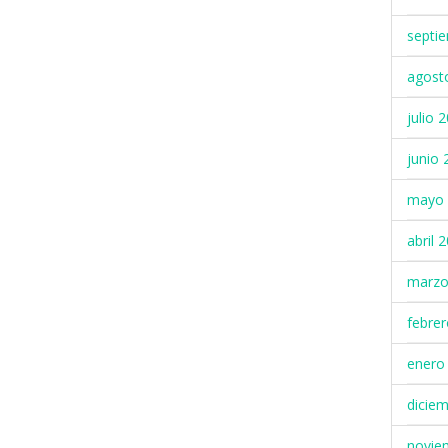
septi
agost
julio 
junio 
mayo 
abril 
marzo
febre
enero
dicie
novie