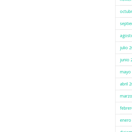
octub
septi
agost
julio 
junio 
mayo 
abril 
marzo
febre
enero