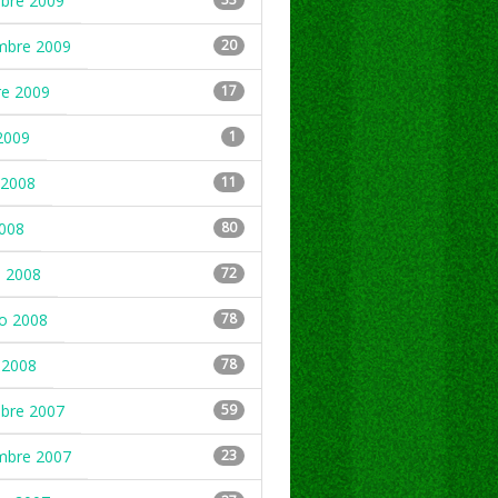
mbre 2009
mbre 2009
20
re 2009
17
2009
1
2008
11
2008
80
 2008
72
ro 2008
78
 2008
78
mbre 2007
59
mbre 2007
23