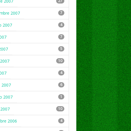
re 2007
27
embre 2007
7
o 2007
4
2007
7
2007
5
2007
10
2007
4
 2007
6
ro 2007
1
 2007
10
mbre 2006
4