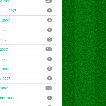
re 2007
27
embre 2007
7
o 2007
4
2007
7
2007
5
2007
10
2007
4
 2007
6
ro 2007
1
 2007
10
mbre 2006
4