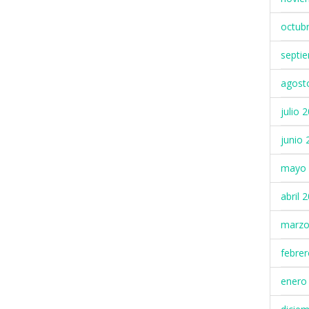
octub
septi
agost
julio 
junio 
mayo 
abril 
marzo
febre
enero