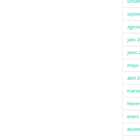
octub
septi
agost
julio 
junio 
mayo 
abril 
marzo
febre
enero
dicie