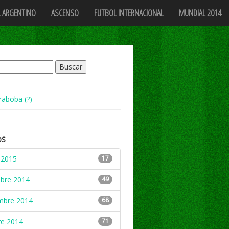
 ARGENTINO
ASCENSO
FUTBOL INTERNACIONAL
MUNDIAL 2014
raboba (?)
OS
 2015
17
mbre 2014
49
mbre 2014
68
re 2014
71