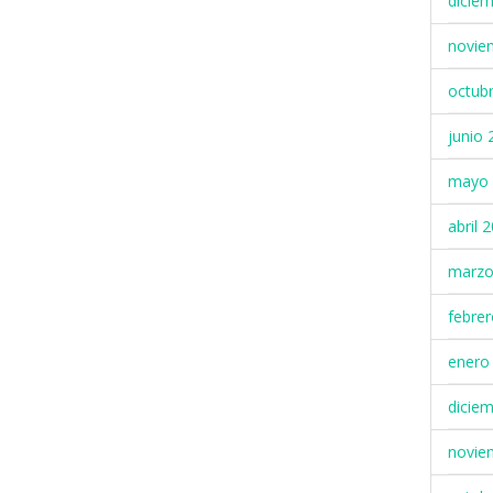
dicie
novie
octub
junio 
mayo 
abril 
marzo
febre
enero
dicie
novie