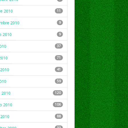
re 2010
11
embre 2010
9
o 2010
9
2010
37
2010
71
2010
41
2010
59
 2010
120
ro 2010
106
 2010
88
33