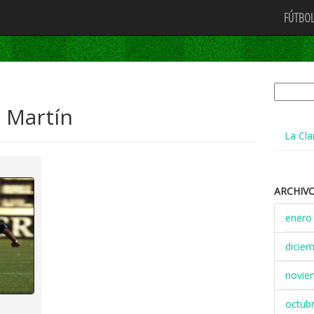
FÚTBOL
Buscar:
 Martín
La Cla
ARCHIV
enero
dicie
novie
octub