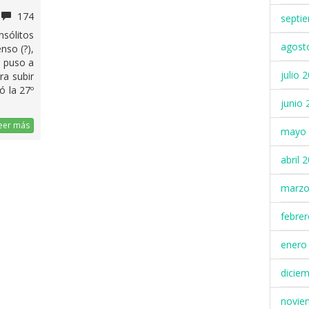
174
septi
nsólitos
agost
nso (?),
 puso a
julio 
ra subir
ó la 27º
junio 
eer más
mayo 
abril 
marzo
febre
enero
dicie
novie