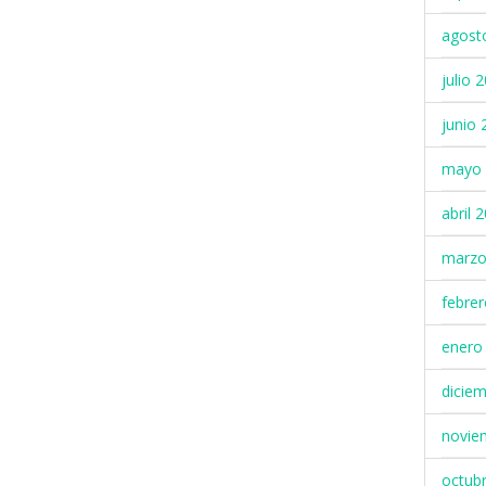
agost
julio 
junio 
mayo 
abril 
marzo
febre
enero
dicie
novie
octub