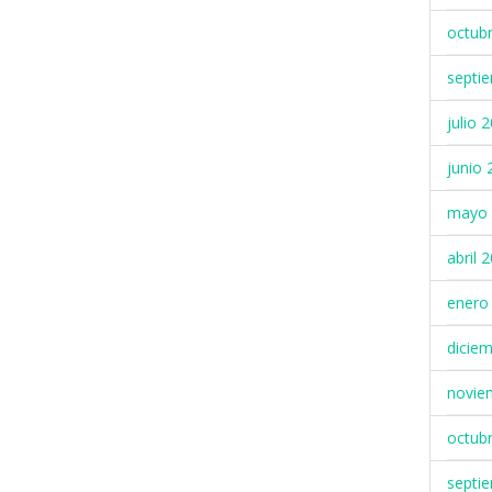
octub
septi
julio 
junio 
mayo 
abril 
enero
dicie
novie
octub
septi