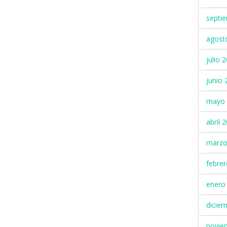
septi
agost
julio 
junio 
mayo 
abril 
marzo
febre
enero
dicie
novie