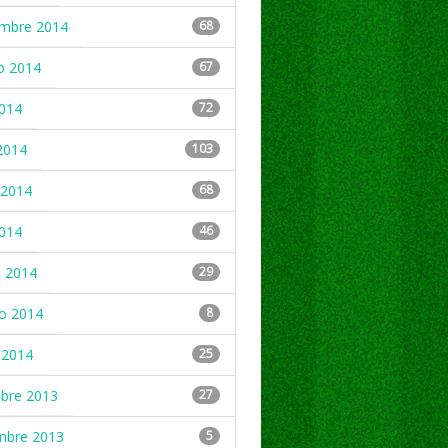
embre 2014
68
o 2014
67
2014
72
2014
103
2014
68
2014
46
 2014
29
ro 2014
8
 2014
25
mbre 2013
27
mbre 2013
5