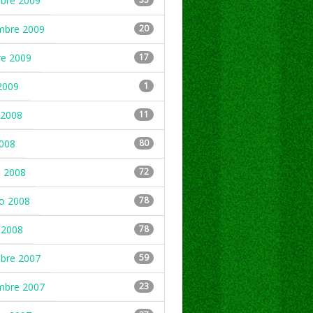
mbre 2009
mbre 2009
20
re 2009
17
2009
1
2008
11
2008
80
 2008
72
ro 2008
78
 2008
78
mbre 2007
59
mbre 2007
23