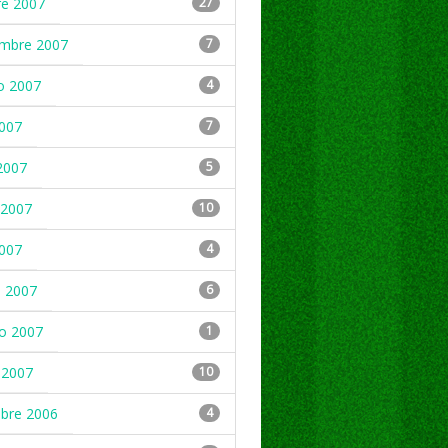
re 2007
27
embre 2007
7
o 2007
4
2007
7
2007
5
2007
10
2007
4
 2007
6
ro 2007
1
 2007
10
mbre 2006
4