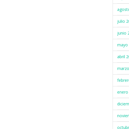
agost
julio 
junio 
mayo 
abril 
marzo
febre
enero
dicie
novie
octub