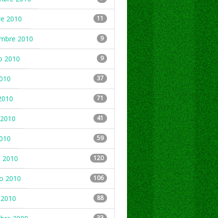
re 2010
11
embre 2010
9
o 2010
9
2010
37
2010
71
2010
41
2010
59
 2010
120
ro 2010
106
 2010
88
33