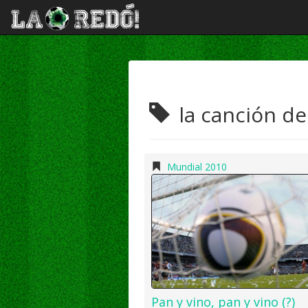
la canción de
Mundial 2010
Pan y vino, pan y vino (?)