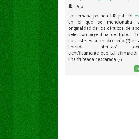
Pep
La semana pasada
LR!
publicó
es
en el que se mencionaba l
originalidad de los cánticos de ap
selección argentina de fútbol. T
que este es un medio serio (?) es
entrada intentará demo
científicamente que tal afirmació
una fruteada descarada (?)
L