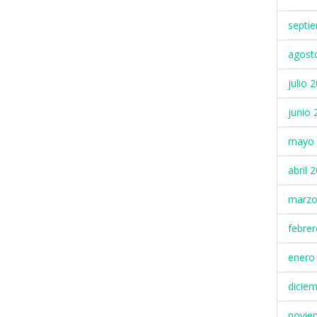
septi
agost
julio 
junio 
mayo 
abril 
marzo
febre
enero
dicie
novie