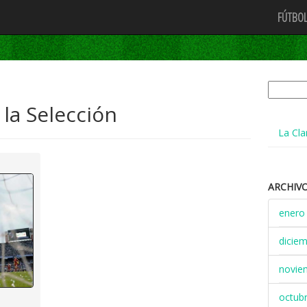
FÚTBOL
Buscar:
 la Selección
La Cla
ARCHIV
enero
dicie
novie
octub