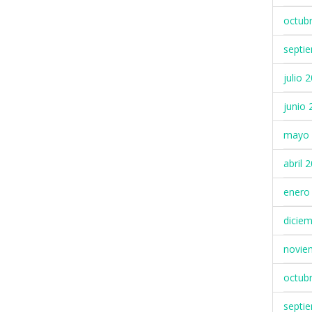
octub
septi
julio 
junio 
mayo 
abril 
enero
dicie
novie
octub
septi