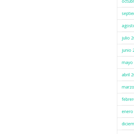
octub
septi
agost
julio 
junio 
mayo 
abril 
marzo
febre
enero
dicie