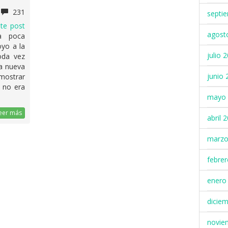
231
septi
te post
agost
a poca
oyo a la
julio 
oda vez
ta nueva
junio 
strar
n no era
mayo 
eer más
abril 
marzo
febre
enero
dicie
novie