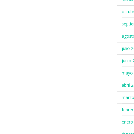
octub
septi
agost
julio 
junio 
mayo 
abril 
marzo
febre
enero