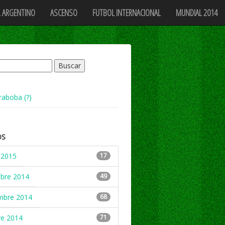
 ARGENTINO
ASCENSO
FUTBOL INTERNACIONAL
MUNDIAL 2014
raboba (?)
OS
 2015
17
mbre 2014
49
mbre 2014
68
re 2014
71