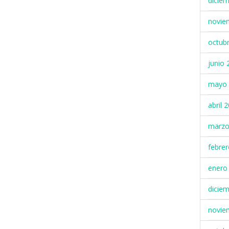
dicie
novie
octub
junio 
mayo 
abril 
marzo
febre
enero
dicie
novie