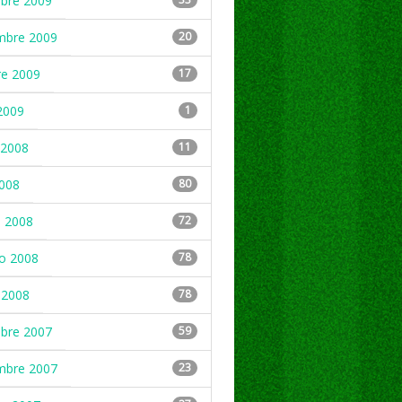
mbre 2009
mbre 2009
20
re 2009
17
2009
1
2008
11
2008
80
 2008
72
ro 2008
78
 2008
78
mbre 2007
59
mbre 2007
23