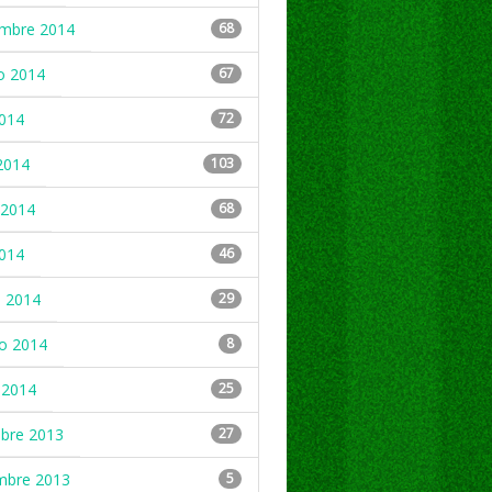
embre 2014
68
o 2014
67
2014
72
2014
103
2014
68
2014
46
 2014
29
ro 2014
8
 2014
25
mbre 2013
27
mbre 2013
5