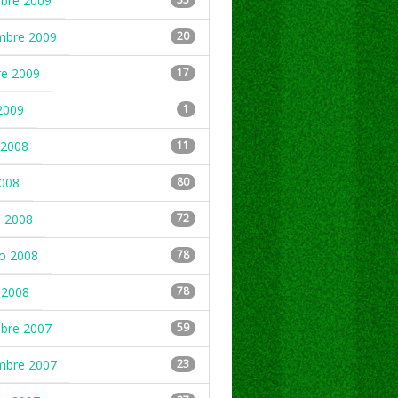
mbre 2009
mbre 2009
20
re 2009
17
2009
1
2008
11
2008
80
 2008
72
ro 2008
78
 2008
78
mbre 2007
59
mbre 2007
23