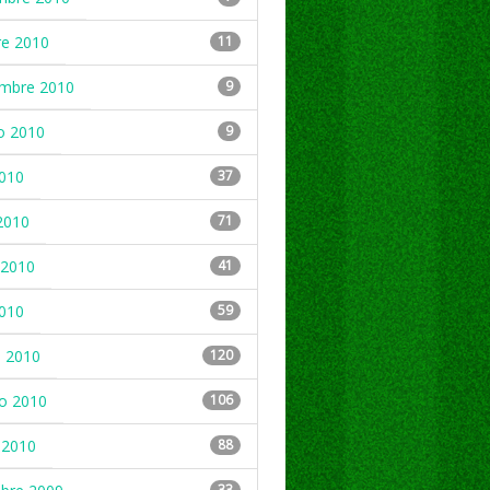
re 2010
11
embre 2010
9
o 2010
9
2010
37
2010
71
2010
41
2010
59
 2010
120
ro 2010
106
 2010
88
33