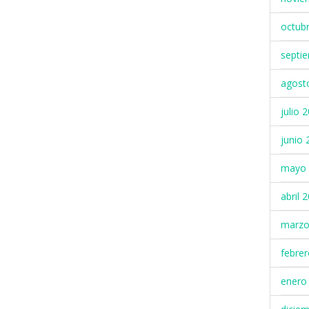
octub
septi
agost
julio 
junio 
mayo 
abril 
marzo
febre
enero