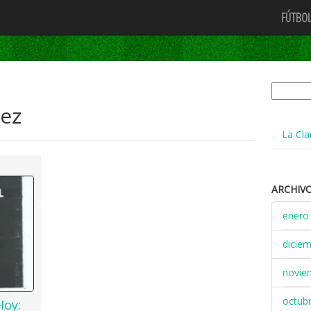
FÚTBOL
Buscar:
ez
La Cla
ARCHIV
enero
dicie
novie
octub
Hoy: