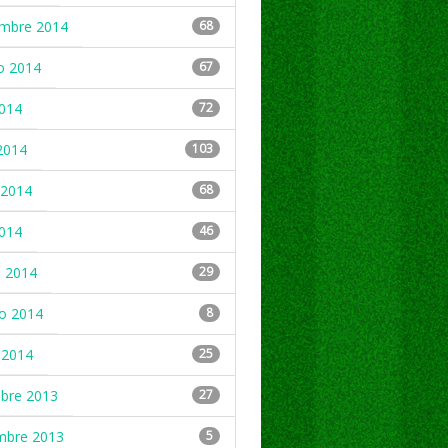
embre 2014
68
o 2014
67
2014
72
2014
103
2014
68
2014
46
 2014
29
ro 2014
8
 2014
25
mbre 2013
27
mbre 2013
5