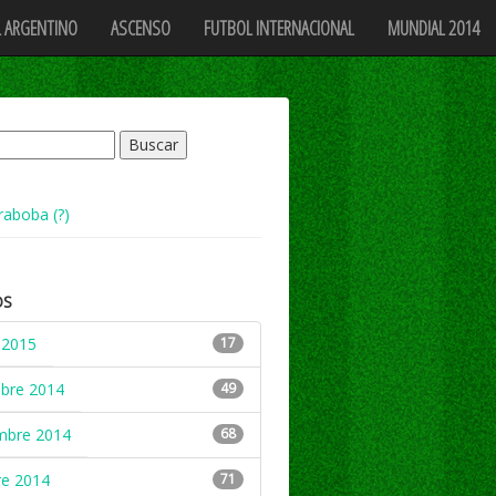
 ARGENTINO
ASCENSO
FUTBOL INTERNACIONAL
MUNDIAL 2014
raboba (?)
OS
 2015
17
mbre 2014
49
mbre 2014
68
re 2014
71