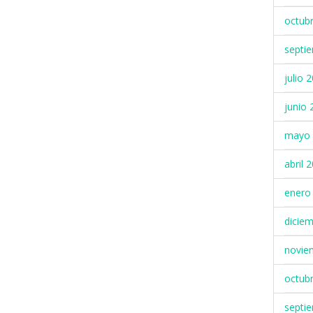
octub
septi
julio 
junio 
mayo 
abril 
enero
dicie
novie
octub
septi