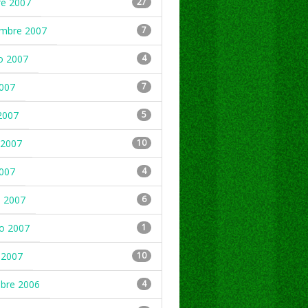
re 2007
27
embre 2007
7
o 2007
4
2007
7
2007
5
2007
10
2007
4
 2007
6
ro 2007
1
 2007
10
mbre 2006
4