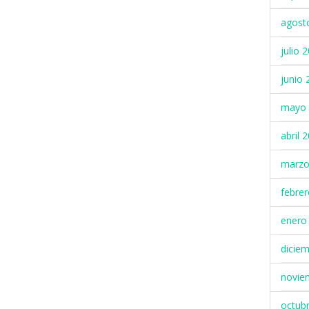
agost
julio 
junio 
mayo 
abril 
marzo
febre
enero
dicie
novie
octub