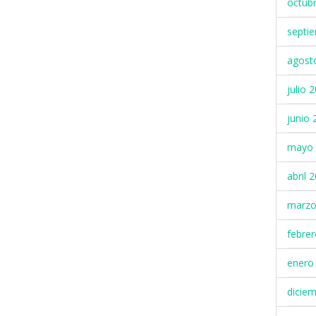
octub
septi
agost
julio 
junio 
mayo 
abril 
marzo
febre
enero
dicie