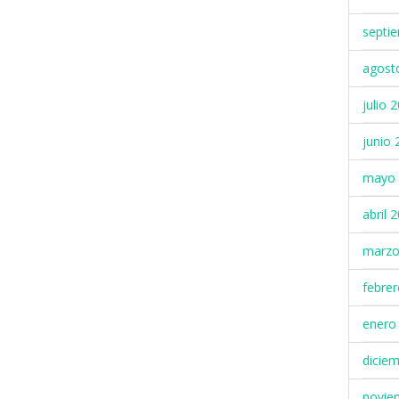
septi
agost
julio 
junio 
mayo 
abril 
marzo
febre
enero
dicie
novie