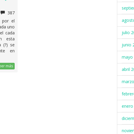
septi
387
agost
 por el
cada uno
julio 
del cada
n esta
junio 
a (?) se
nte en
mayo 
eer más
abril 
marzo
febre
enero
dicie
novie