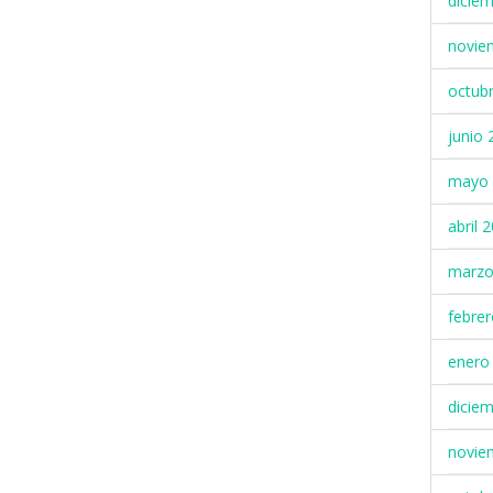
dicie
novie
octub
junio 
mayo 
abril 
marzo
febre
enero
dicie
novie