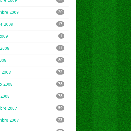
mbre 2009
mbre 2009
20
re 2009
17
2009
1
2008
11
2008
80
 2008
72
ro 2008
78
 2008
78
mbre 2007
59
mbre 2007
23