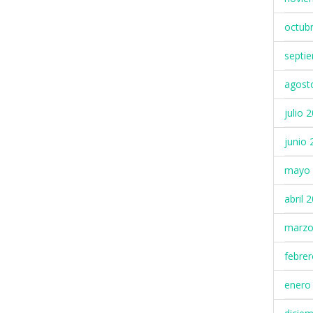
octub
septi
agost
julio 
junio 
mayo 
abril 
marzo
febre
enero