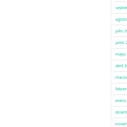
septi
agost
julio 
junio 
mayo 
abril 
marzo
febre
enero
dicie
novie