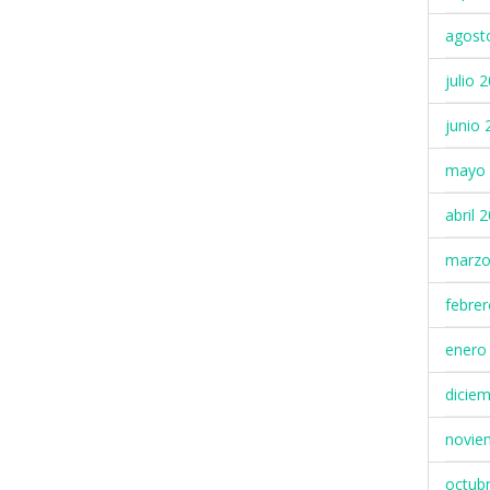
agost
julio 
junio 
mayo 
abril 
marzo
febre
enero
dicie
novie
octub