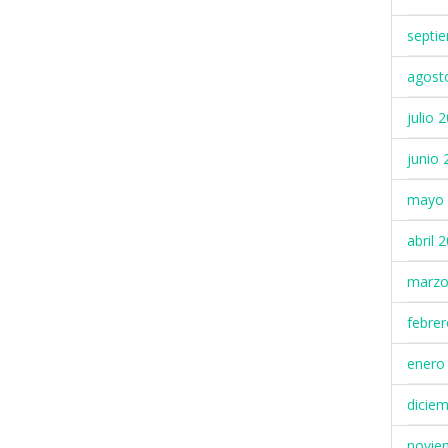
septi
agost
julio 
junio 
mayo 
abril 
marzo
febre
enero
dicie
novie