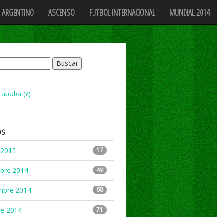
 ARGENTINO
ASCENSO
FUTBOL INTERNACIONAL
MUNDIAL 2014
raboba (?)
OS
 2015
17
mbre 2014
49
mbre 2014
68
re 2014
71