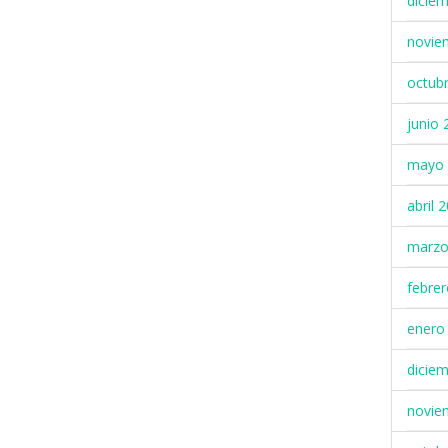
dicie
novie
octub
junio 
mayo 
abril 
marzo
febre
enero
dicie
novie