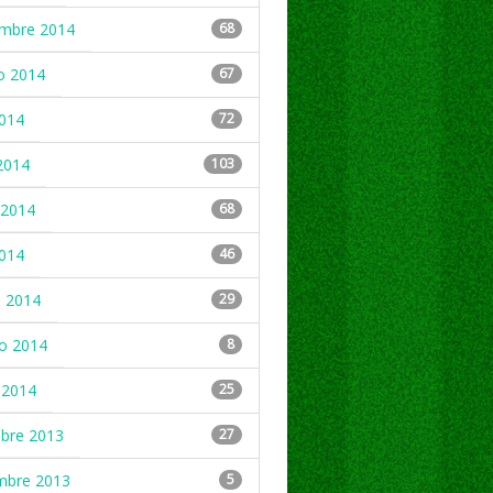
embre 2014
68
o 2014
67
2014
72
2014
103
2014
68
2014
46
 2014
29
ro 2014
8
 2014
25
mbre 2013
27
mbre 2013
5