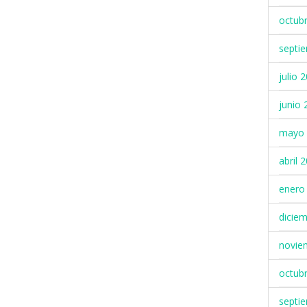
octub
septi
julio 
junio 
mayo 
abril 
enero
dicie
novie
octub
septi