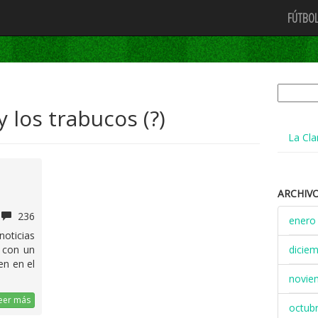
FÚTBOL
Buscar:
 los trabucos (?)
La Cla
ARCHIV
236
enero
oticias
, con un
dicie
n en el
novie
eer más
octub