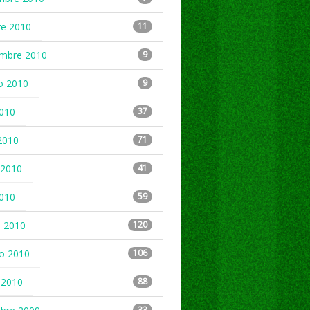
re 2010
11
embre 2010
9
o 2010
9
2010
37
2010
71
2010
41
2010
59
 2010
120
ro 2010
106
 2010
88
33