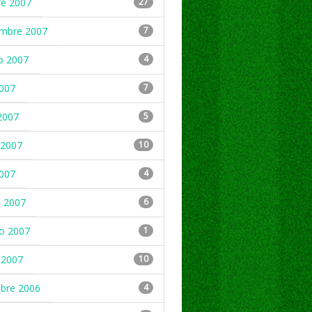
re 2007
27
embre 2007
7
o 2007
4
2007
7
2007
5
2007
10
2007
4
 2007
6
ro 2007
1
 2007
10
mbre 2006
4