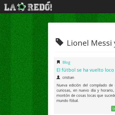
Lionel Messi y
Blog
El fútbol se ha vuelto loco
cristian
Nueva edición del compilado de n
curiosas, en nuevo día y horario
montón de cosas locas que sucede
mundo fóbal.
L