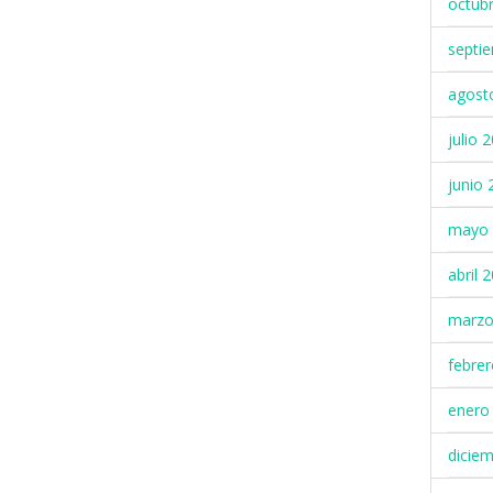
octub
septi
agost
julio 
junio 
mayo 
abril 
marzo
febre
enero
dicie