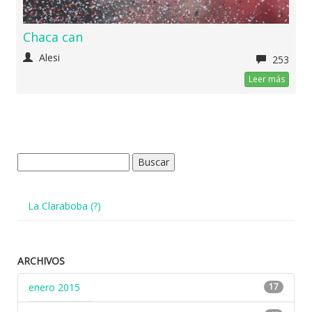
Chaca can
Alesi
253
Leer más
Buscar:
La Claraboba (?)
ARCHIVOS
enero 2015
17