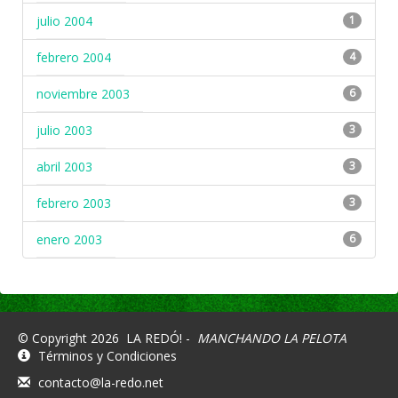
julio 2004
1
febrero 2004
4
noviembre 2003
6
julio 2003
3
abril 2003
3
febrero 2003
3
enero 2003
6
© Copyright 2026
LA REDÓ! -
MANCHANDO LA PELOTA
Términos y Condiciones
contacto@la-redo.net