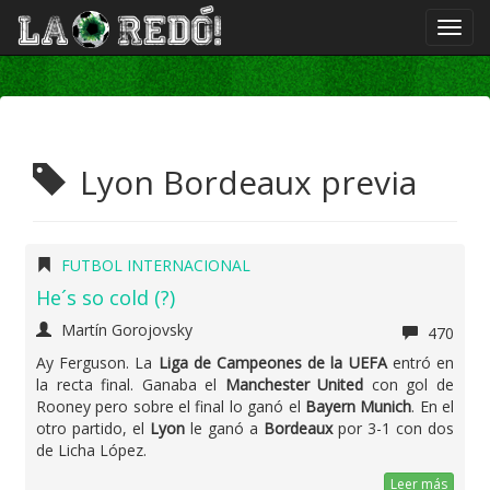
Lyon Bordeaux previa
FUTBOL INTERNACIONAL
He´s so cold (?)
Martín Gorojovsky
470
Ay Ferguson. La
Liga de Campeones de la UEFA
entró en
la recta final. Ganaba el
Manchester United
con gol de
Rooney pero sobre el final lo ganó el
Bayern Munich
. En el
otro partido, el
Lyon
le ganó a
Bordeaux
por 3-1 con dos
de Licha López.
Leer más