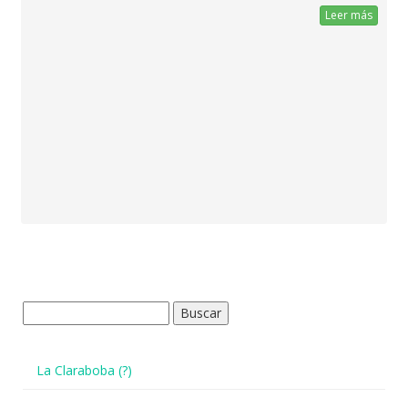
Leer más
Buscar:
La Claraboba (?)