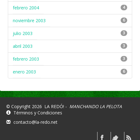
febrero 2004
4
noviembre 2003
6
julio 2003
3
abril 2003
3
febrero 2003
3
enero 2003
6
© Copyright 2026
LA REDÓ! -
MANCHANDO LA PELOTA
Términos y Condiciones
contacto@la-redo.net