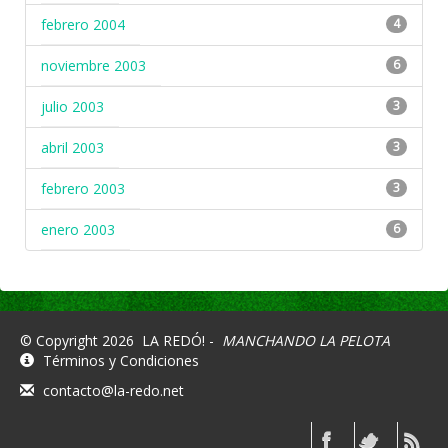
febrero 2004
4
noviembre 2003
6
julio 2003
3
abril 2003
3
febrero 2003
3
enero 2003
6
© Copyright 2026
LA REDÓ! -
MANCHANDO LA PELOTA
Términos y Condiciones
contacto@la-redo.net