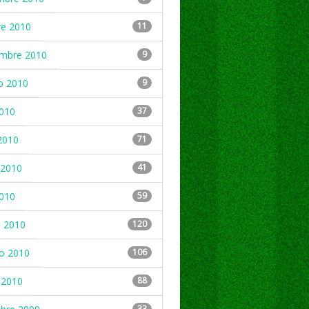
re 2010
11
embre 2010
9
o 2010
9
2010
37
2010
71
2010
41
2010
59
 2010
120
ro 2010
106
 2010
88
33