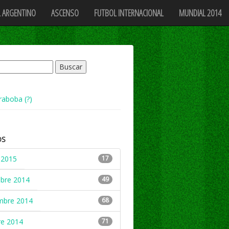
 ARGENTINO
ASCENSO
FUTBOL INTERNACIONAL
MUNDIAL 2014
raboba (?)
OS
 2015
17
mbre 2014
49
mbre 2014
68
re 2014
71