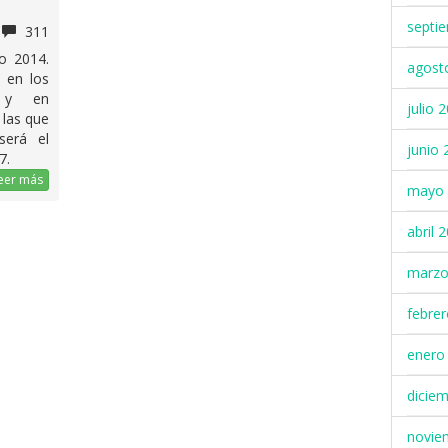
septi
311
o 2014.
agost
a en los
, y en
julio 
 las que
erá el
junio 
7.
eer más
mayo 
abril 
marzo
febre
enero
dicie
novie