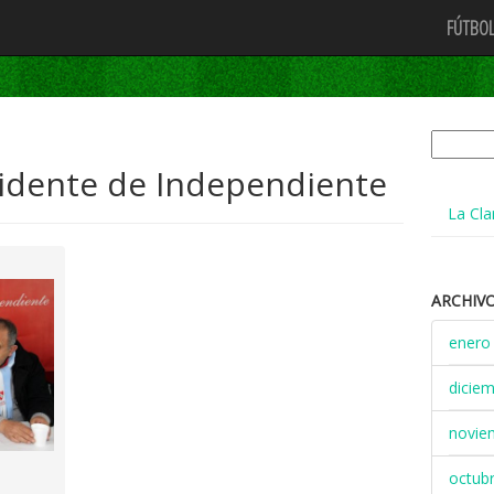
FÚTBOL
Buscar:
dente de Independiente
La Cla
ARCHIV
enero
dicie
novie
octub