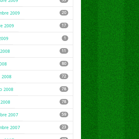
mbre 2009
mbre 2009
20
re 2009
17
2009
1
2008
11
2008
80
 2008
72
ro 2008
78
 2008
78
mbre 2007
59
mbre 2007
23