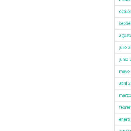
octub
septi
agost
julio 
junio 
mayo 
abril 
marzo
febre
enero