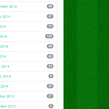
embre 2014
68
o 2014
67
2014
72
2014
103
2014
68
2014
46
 2014
29
ro 2014
8
 2014
25
mbre 2013
27
mbre 2013
5