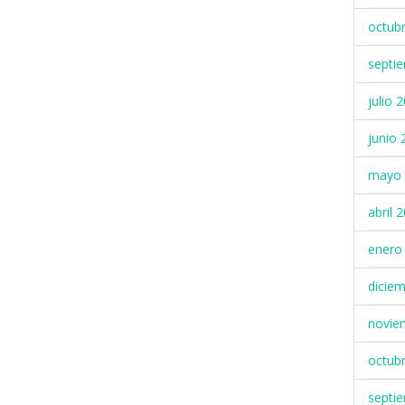
octub
septi
julio 
junio 
mayo 
abril 
enero
dicie
novie
octub
septi