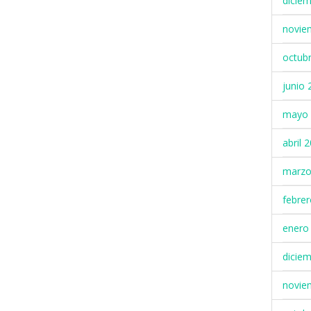
dicie
novie
octub
junio 
mayo 
abril 
marzo
febre
enero
dicie
novie