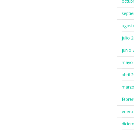
octub
septi
agost
julio 
junio 
mayo 
abril 
marzo
febre
enero
dicie