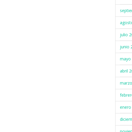
septi
agost
julio 
junio 
mayo 
abril 
marzo
febre
enero
dicie
novie