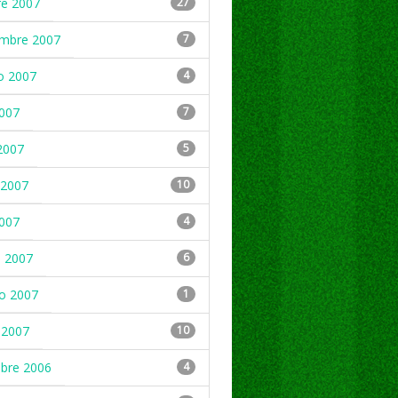
re 2007
27
embre 2007
7
o 2007
4
2007
7
2007
5
2007
10
2007
4
 2007
6
ro 2007
1
 2007
10
mbre 2006
4