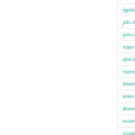
agost
julio 
junio 
mayo 
abril 
marzo
febre
enero
dicie
novie
octub