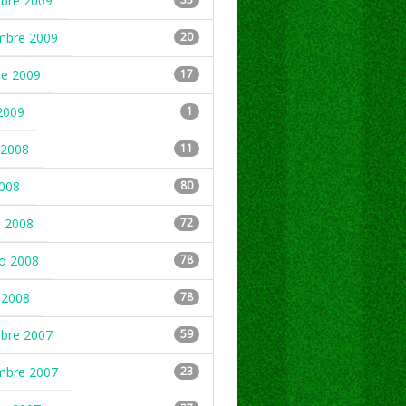
mbre 2009
mbre 2009
20
re 2009
17
2009
1
2008
11
2008
80
 2008
72
ro 2008
78
 2008
78
mbre 2007
59
mbre 2007
23