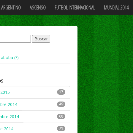
 ARGENTINO
ASCENSO
FUTBOL INTERNACIONAL
MUNDIAL 2014
raboba (?)
OS
 2015
17
mbre 2014
49
mbre 2014
68
re 2014
71