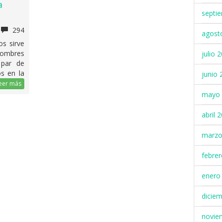
a
septi
294
agost
os sirve
 hombres
julio 
 par de
s en la
junio 
eer más
mayo 
abril 
marzo
febre
enero
dicie
novie