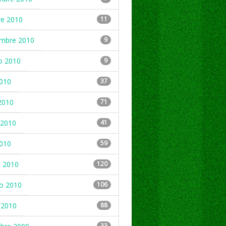
re 2010
11
embre 2010
9
o 2010
9
2010
37
2010
71
2010
41
2010
59
 2010
120
ro 2010
106
 2010
88
33