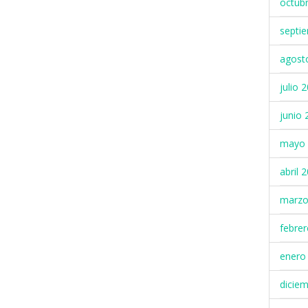
octub
septi
agost
julio 
junio 
mayo 
abril 
marzo
febre
enero
dicie