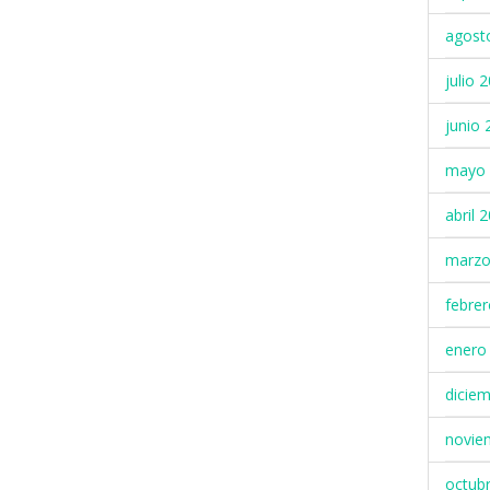
agost
julio 
junio 
mayo 
abril 
marzo
febre
enero
dicie
novie
octub