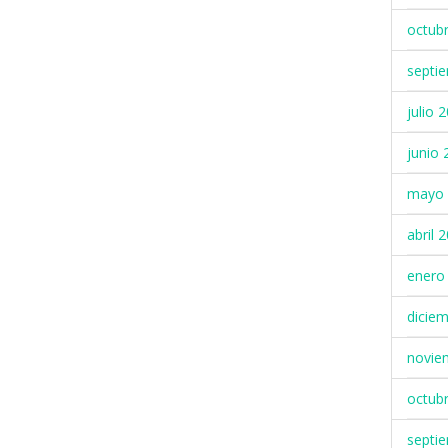
octub
septi
julio 
junio 
mayo 
abril 
enero
dicie
novie
octub
septi