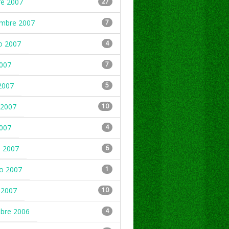
re 2007
27
embre 2007
7
o 2007
4
2007
7
2007
5
2007
10
2007
4
 2007
6
ro 2007
1
 2007
10
mbre 2006
4