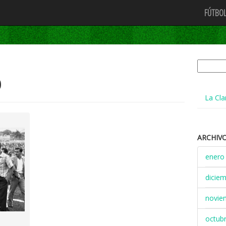
FÚTBOL
Buscar:
0
La Cla
ARCHIV
enero
dicie
novie
octub