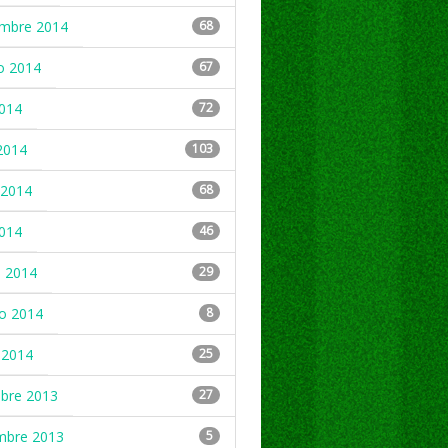
embre 2014
68
o 2014
67
2014
72
2014
103
2014
68
2014
46
 2014
29
ro 2014
8
 2014
25
mbre 2013
27
mbre 2013
5