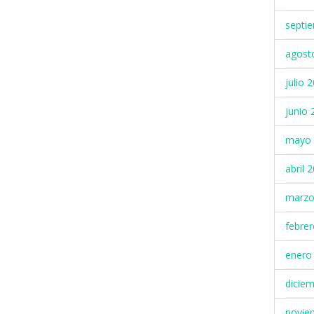
septi
agost
julio 
junio 
mayo 
abril 
marzo
febre
enero
dicie
novie