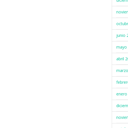
dicie
novie
octub
junio 
mayo 
abril 
marzo
febre
enero
dicie
novie