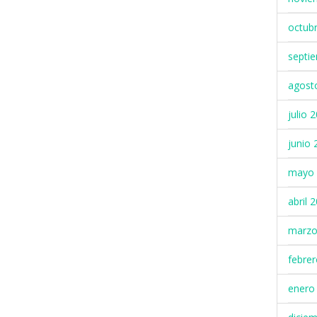
octub
septi
agost
julio 
junio 
mayo 
abril 
marzo
febre
enero