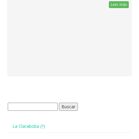
Leer más
Buscar:
La Claraboba (?)