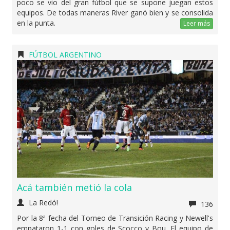
poco se vio del gran fútbol que se supone juegan estos
equipos. De todas maneras River ganó bien y se consolida
en la punta.
Leer más
FÚTBOL ARGENTINO
Acá también metió la cola
La Redó!
136
Por la 8ª fecha del Torneo de Transición Racing y Newell's
empataron 1-1 con goles de Scocco y Bou. El equipo de