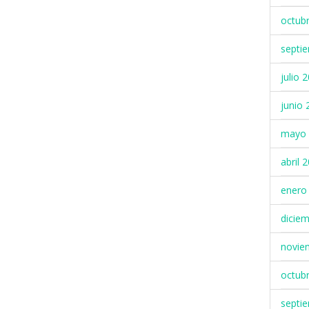
octub
septi
julio 
junio 
mayo 
abril 
enero
dicie
novie
octub
septi