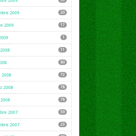
mbre 2009
mbre 2009
20
re 2009
17
2009
1
2008
11
2008
80
 2008
72
ro 2008
78
 2008
78
mbre 2007
59
mbre 2007
23