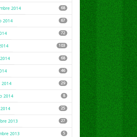
embre 2014
68
o 2014
67
2014
72
2014
103
2014
68
2014
46
 2014
29
ro 2014
8
 2014
25
mbre 2013
27
mbre 2013
5