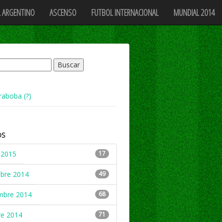
 ARGENTINO
ASCENSO
FUTBOL INTERNACIONAL
MUNDIAL 2014
raboba (?)
OS
 2015
17
mbre 2014
49
mbre 2014
68
re 2014
71