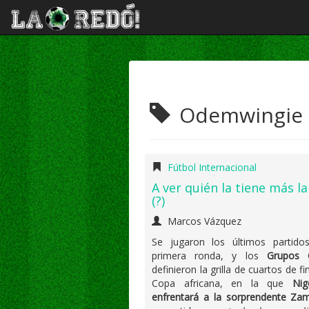
Odemwingie
Fútbol Internacional
A ver quién la tiene más l
(?)
Marcos Vázquez
Se jugaron los últimos partido
primera ronda, y los
Grupos
definieron la grilla de cuartos de fi
Copa africana, en la que
Nig
enfrentará a la sorprendente Za