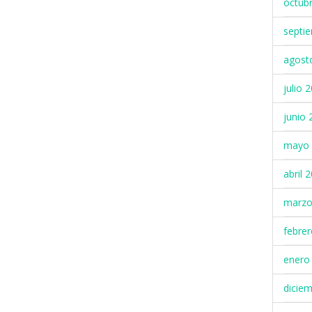
octub
septi
agost
julio 
junio 
mayo 
abril 
marzo
febre
enero
dicie