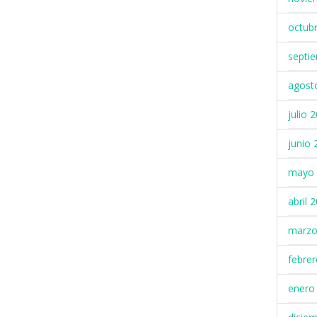
octub
septi
agost
julio 
junio 
mayo 
abril 
marzo
febre
enero