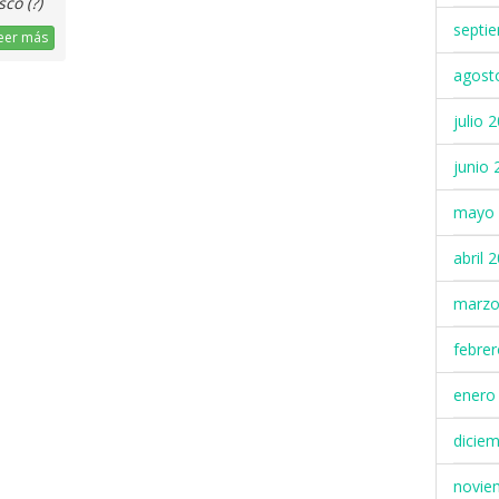
co (?)
septi
eer más
agost
julio 
junio 
mayo 
abril 
marzo
febre
enero
dicie
novie