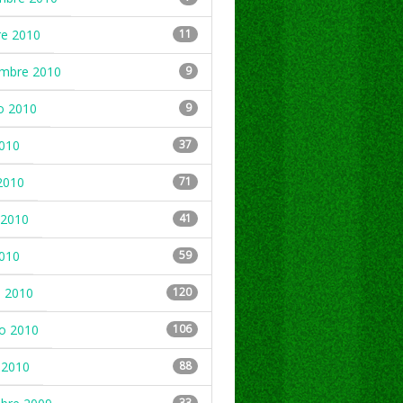
re 2010
11
embre 2010
9
o 2010
9
2010
37
2010
71
2010
41
2010
59
 2010
120
ro 2010
106
 2010
88
33