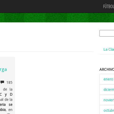
FÚTBOL
Buscar:
La Cla
arga
ARCHIV
enero
185
s de la
dicie
 C y D
nal de la
novie
eria se
mbia
, en
octub