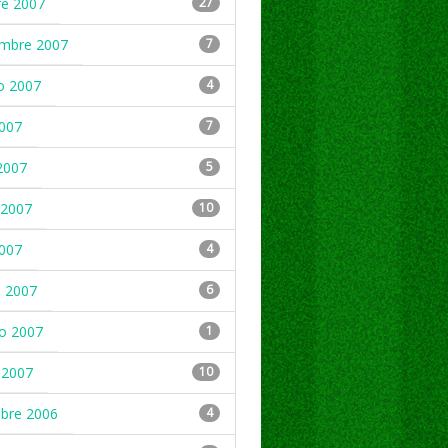
re 2007
27
embre 2007
7
o 2007
4
2007
7
2007
5
2007
10
2007
4
 2007
6
ro 2007
1
 2007
10
mbre 2006
4