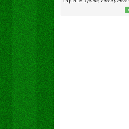
un partido a
punta, hacha y mordis
L