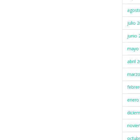
agost
julio 
junio 
mayo 
abril 
marzo
febre
enero
dicie
novie
octub