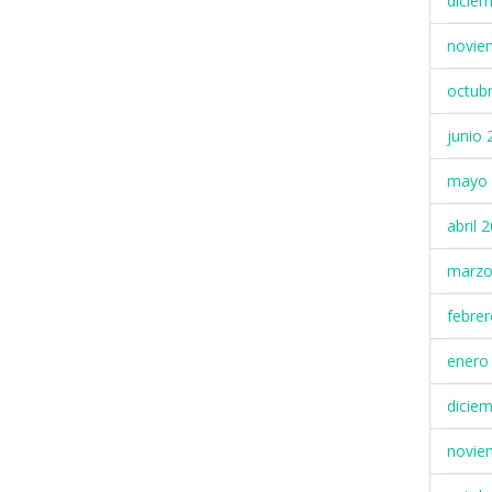
dicie
novie
octub
junio 
mayo 
abril 
marzo
febre
enero
dicie
novie