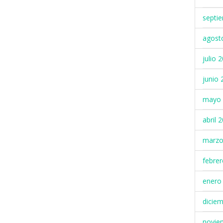
septi
agost
julio 
junio 
mayo 
abril 
marzo
febre
enero
dicie
novie