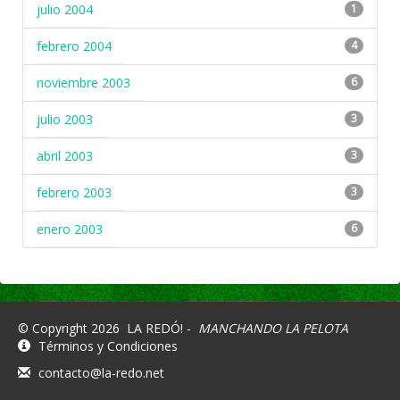
julio 2004
1
febrero 2004
4
noviembre 2003
6
julio 2003
3
abril 2003
3
febrero 2003
3
enero 2003
6
© Copyright 2026
LA REDÓ! -
MANCHANDO LA PELOTA
Términos y Condiciones
contacto@la-redo.net