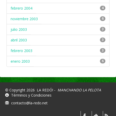
febrero 2004
4
noviembre 2003
6
julio 2003
3
abril 2003
3
febrero 2003
3
enero 2003
6
© Copyright 2026
LA REDÓ! -
MANCHANDO LA PELOTA
Términos y Condiciones
contacto@la-redo.net