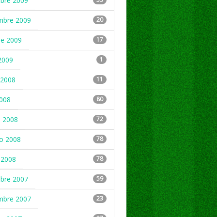
mbre 2009
mbre 2009
20
re 2009
17
2009
1
2008
11
2008
80
 2008
72
ro 2008
78
 2008
78
mbre 2007
59
mbre 2007
23