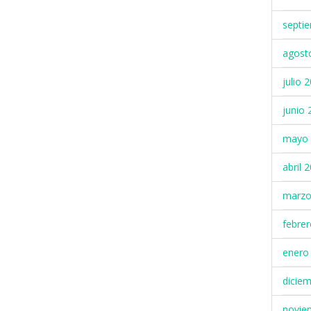
septi
agost
julio 
junio 
mayo 
abril 
marzo
febre
enero
dicie
novie