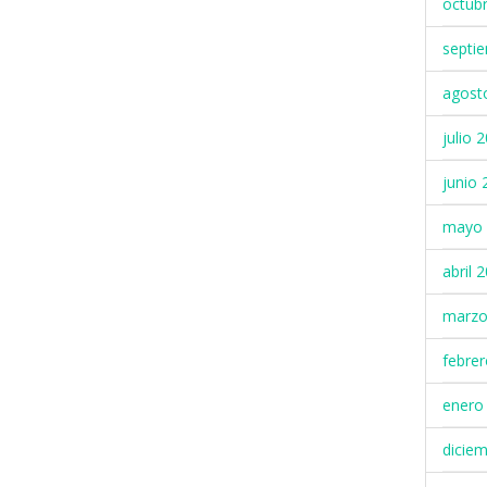
octub
septi
agost
julio 
junio 
mayo 
abril 
marzo
febre
enero
dicie