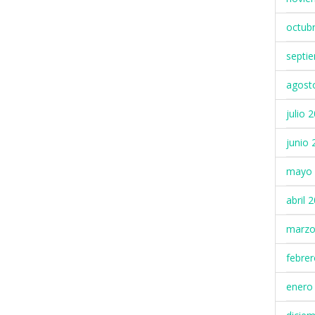
octub
septi
agost
julio 
junio 
mayo 
abril 
marzo
febre
enero