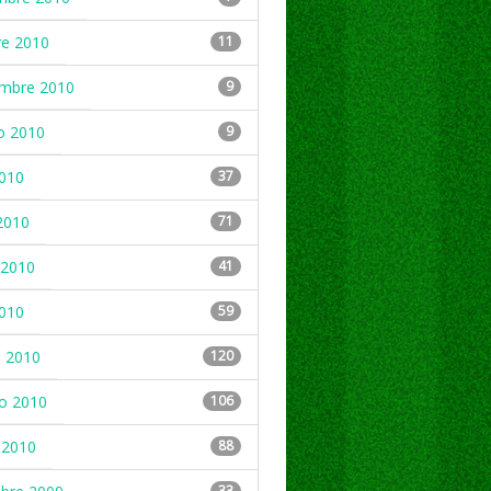
re 2010
11
embre 2010
9
o 2010
9
2010
37
2010
71
2010
41
2010
59
 2010
120
ro 2010
106
 2010
88
33