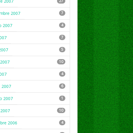
re 2007
27
embre 2007
7
o 2007
4
2007
7
2007
5
2007
10
2007
4
 2007
6
ro 2007
1
 2007
10
mbre 2006
4