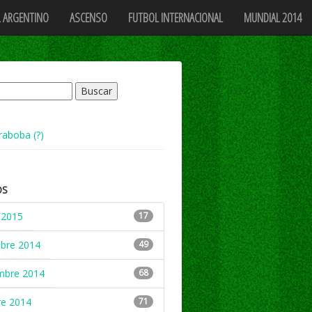
 ARGENTINO
ASCENSO
FUTBOL INTERNACIONAL
MUNDIAL 2014
raboba (?)
OS
 2015
17
mbre 2014
49
mbre 2014
68
re 2014
71