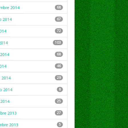
embre 2014
68
o 2014
67
2014
72
2014
103
2014
68
2014
46
 2014
29
ro 2014
8
 2014
25
mbre 2013
27
mbre 2013
5