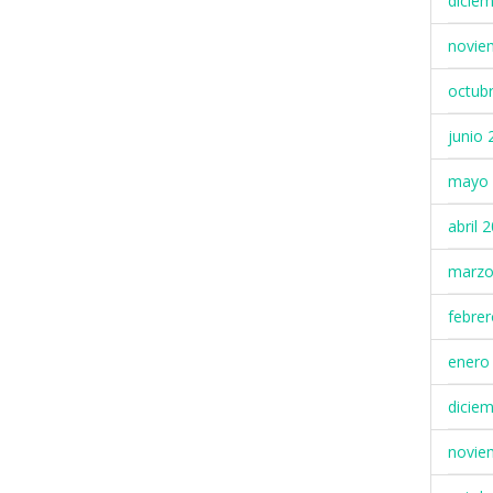
dicie
novie
octub
junio 
mayo 
abril 
marzo
febre
enero
dicie
novie