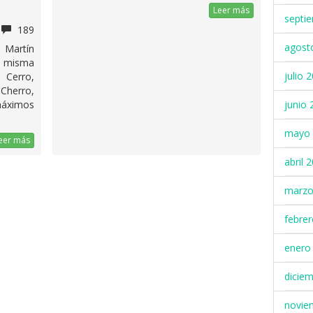
Leer más
septi
189
agost
 Martín
a misma
julio 
Cerro,
Cherro,
junio 
máximos
mayo 
eer más
abril 
marzo
febre
enero
dicie
novie