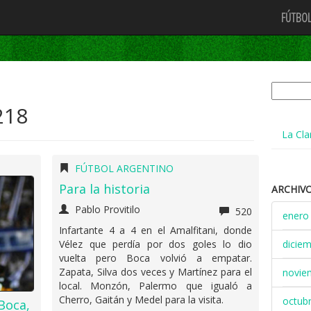
FÚTBOL
Buscar:
218
La Cla
FÚTBOL ARGENTINO
Para la historia
ARCHIV
Pablo Provitilo
520
enero
Infartante 4 a 4 en el Amalfitani, donde
Vélez que perdía por dos goles lo dio
dicie
vuelta pero Boca volvió a empatar.
Zapata, Silva dos veces y Martínez para el
novie
local. Monzón, Palermo que igualó a
Cherro, Gaitán y Medel para la visita.
octub
Boca,