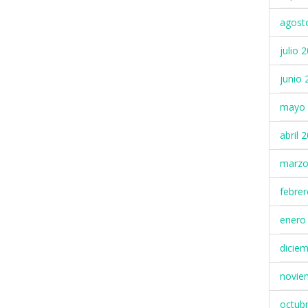
agost
julio 
junio 
mayo 
abril 
marzo
febre
enero
dicie
novie
octub