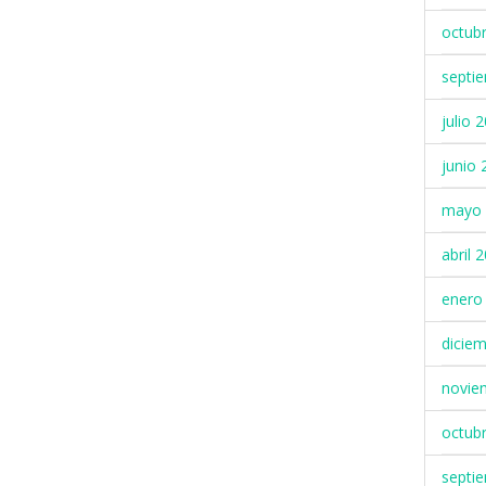
octub
septi
julio 
junio 
mayo 
abril 
enero
dicie
novie
octub
septi