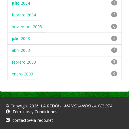
julio 2004
1
febrero 2004
4
noviembre 2003
6
julio 2003
3
abril 2003
3
febrero 2003
3
enero 2003
6
© Copyright 2026
LA REDÓ! -
MANCHANDO LA PELOTA
Términos y Condiciones
contacto@la-redo.net