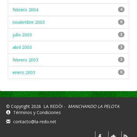
febrero 2004
4
noviembre 2003
6
julio 2003
3
abril 2003
3
febrero 2003
3
enero 2003
6
© Copyright 2026
LA REDÓ! -
MANCHANDO LA PELOTA
Términos y Condiciones
contacto@la-redo.net