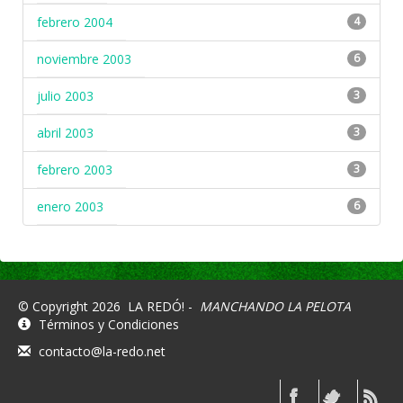
febrero 2004
4
noviembre 2003
6
julio 2003
3
abril 2003
3
febrero 2003
3
enero 2003
6
© Copyright 2026
LA REDÓ! -
MANCHANDO LA PELOTA
Términos y Condiciones
contacto@la-redo.net