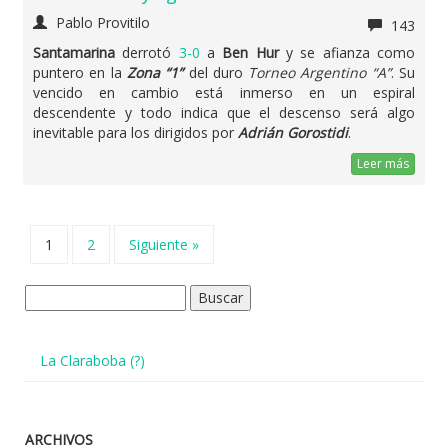
Pablo Provitilo
143
Santamarina
derrotó
3-0
a
Ben Hur
y se afianza como
puntero en la
Zona “1”
del duro
Torneo Argentino “A”
. Su
vencido en cambio está inmerso en un espiral
descendente y todo indica que el descenso será algo
inevitable para los dirigidos por
Adrián Gorostidi
.
Leer más
1
2
Siguiente »
Buscar:
La Claraboba (?)
ARCHIVOS