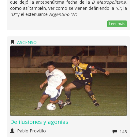
que dejó la antepenúltima fecha de la
B Metropolitana
,
como así también, ver como se vienen definiendo la
“C”
, la
“D”
y el extenuante
Argentino “A”
.
Leer más
ASCENSO
De ilusiones y agonías
Pablo Provitilo
143