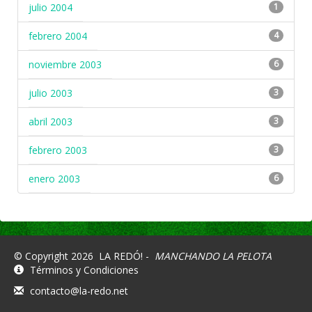
julio 2004
1
febrero 2004
4
noviembre 2003
6
julio 2003
3
abril 2003
3
febrero 2003
3
enero 2003
6
© Copyright 2026
LA REDÓ! -
MANCHANDO LA PELOTA
Términos y Condiciones
contacto@la-redo.net