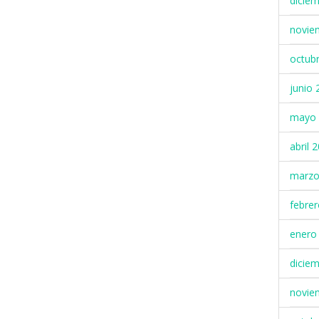
dicie
novie
octub
junio 
mayo 
abril 
marzo
febre
enero
dicie
novie