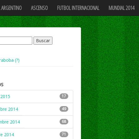
 ARGENTINO
ASCENSO
FUTBOL INTERNACIONAL
MUNDIAL 2014
raboba (?)
OS
 2015
17
mbre 2014
49
mbre 2014
68
re 2014
71