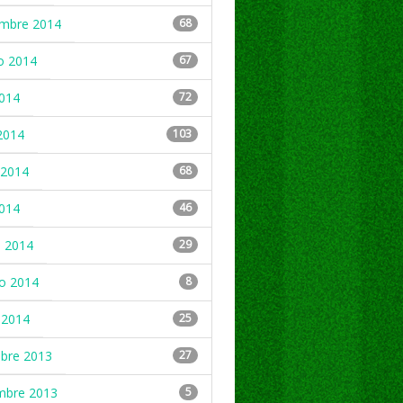
embre 2014
68
o 2014
67
2014
72
2014
103
2014
68
2014
46
 2014
29
ro 2014
8
 2014
25
mbre 2013
27
mbre 2013
5