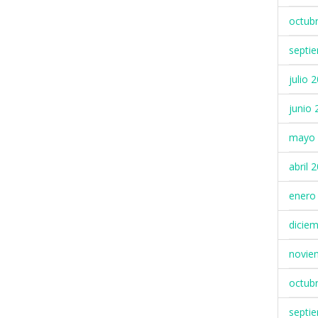
octub
septi
julio 
junio 
mayo 
abril 
enero
dicie
novie
octub
septi