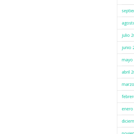
septi
agost
julio 
junio 
mayo 
abril 
marzo
febre
enero
dicie
novie