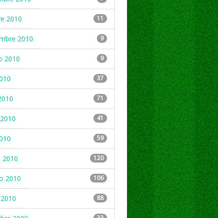
re 2010
11
embre 2010
9
o 2010
9
2010
37
2010
71
2010
41
2010
59
 2010
120
ro 2010
106
 2010
88
33