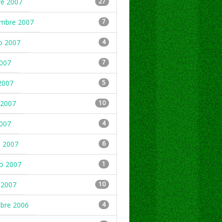
re 2007
27
embre 2007
7
o 2007
4
2007
7
2007
5
2007
10
2007
4
 2007
6
ro 2007
1
 2007
10
mbre 2006
4