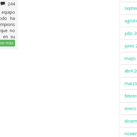
244
septi
l equipo
modo ha
agost
ampions
 que no
julio 
i en su
eer más
junio 
mayo 
abril 
marzo
febre
enero
dicie
novie