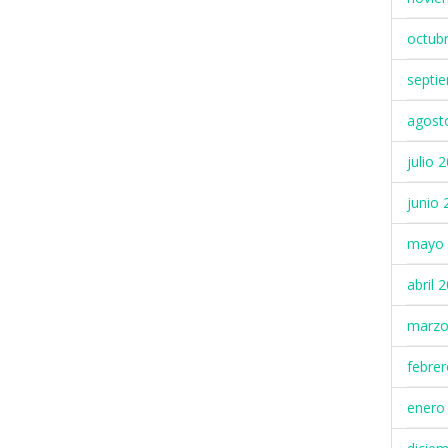
octub
septi
agost
julio 
junio 
mayo 
abril 
marzo
febre
enero