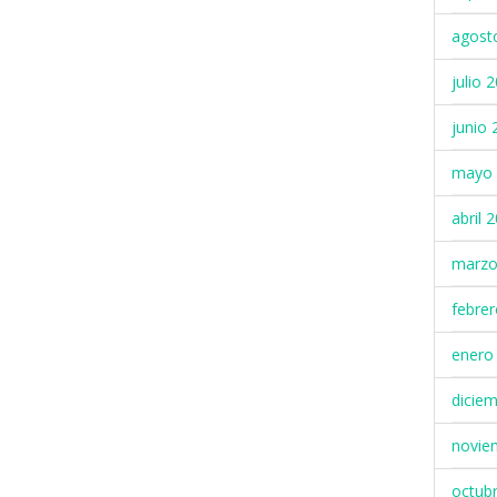
agost
julio 
junio 
mayo 
abril 
marzo
febre
enero
dicie
novie
octub