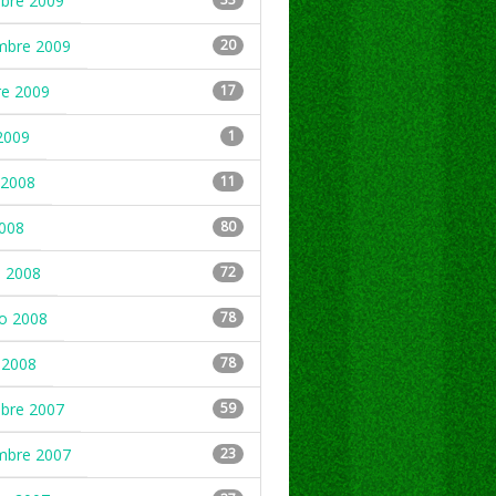
mbre 2009
mbre 2009
20
re 2009
17
2009
1
2008
11
2008
80
 2008
72
ro 2008
78
 2008
78
mbre 2007
59
mbre 2007
23