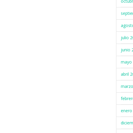
octub
septi
agost
julio 
junio 
mayo 
abril 
marzo
febre
enero
dicie