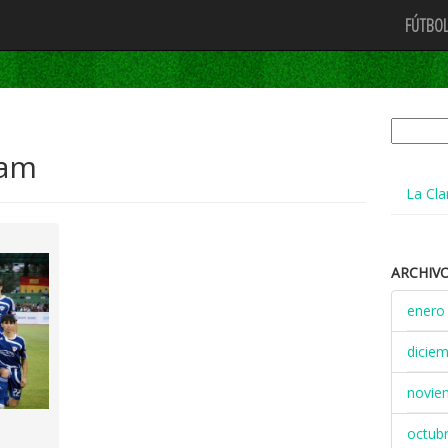
FÚTBOL
Buscar:
dam
La Cla
ARCHIV
enero
dicie
novie
octub