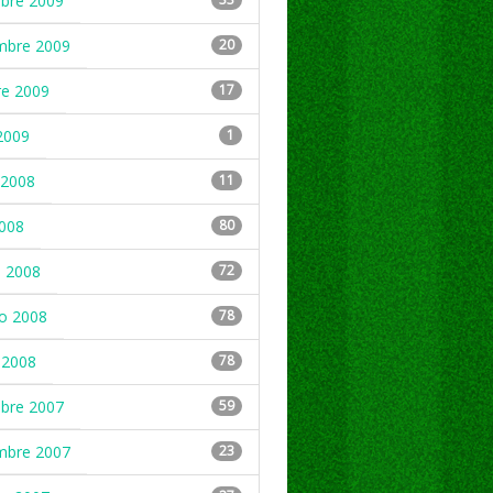
mbre 2009
mbre 2009
20
re 2009
17
2009
1
2008
11
2008
80
 2008
72
ro 2008
78
 2008
78
mbre 2007
59
mbre 2007
23