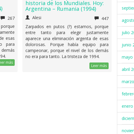
historia de los Mundiales. Hoy:
)
septi
Argentina – Rumania (1994)
Alesi
267
447
agost
 porque
Zarpados en putos (?) estamos, porque
tamente
julio 
entre tanto para elegir justamente
de esas
aparece una eliminación argenta de esas
po para
dolorosas. Porque había equipo para
junio 
s demás
campeonar, porque el nivel de los demás
994.
no era para tanto. La tristeza de 1994.
mayo 
eer más
Leer más
abril 
marzo
febre
enero
dicie
novie