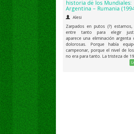
historia de los Mundiales:
Argentina – Rumania (1994
Alesi
Zarpados en putos (?) estamos,
entre tanto para elegir jus
aparece una eliminación argenta 
dolorosas. Porque había equi
campeonar, porque el nivel de lo
no era para tanto. La tristeza de 1
L