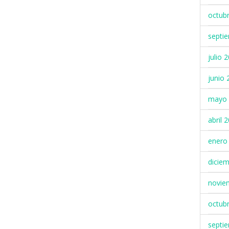
octub
septi
julio 
junio 
mayo 
abril 
enero
dicie
novie
octub
septi