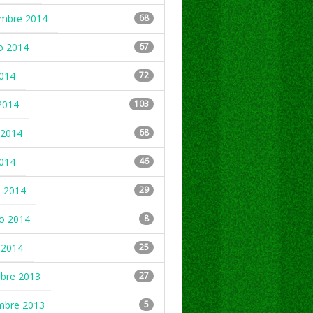
embre 2014
68
o 2014
67
2014
72
2014
103
2014
68
2014
46
 2014
29
ro 2014
8
 2014
25
mbre 2013
27
mbre 2013
5