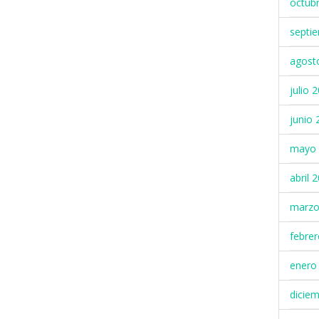
octub
septi
agost
julio 
junio 
mayo 
abril 
marzo
febre
enero
dicie