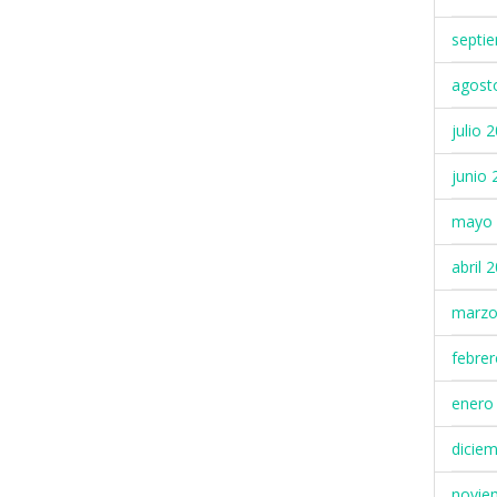
septi
agost
julio 
junio 
mayo 
abril 
marzo
febre
enero
dicie
novie