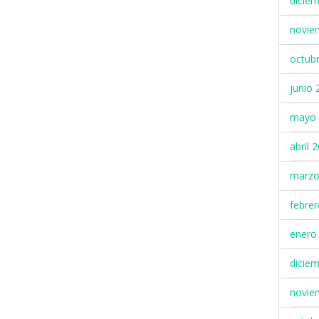
dicie
novie
octub
junio 
mayo 
abril 
marzo
febre
enero
dicie
novie