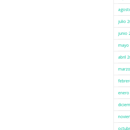
agost
julio 
junio 
mayo 
abril 
marzo
febre
enero
dicie
novie
octub