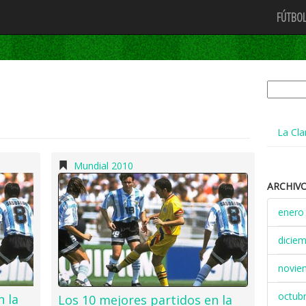
FÚTBOL
Buscar:
La Cla
Mundial 2010
ARCHIV
enero
dicie
novie
octub
n la
Los 10 mejores partidos en la