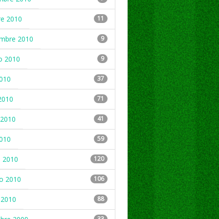
re 2010
11
embre 2010
9
o 2010
9
2010
37
2010
71
2010
41
2010
59
 2010
120
ro 2010
106
 2010
88
33