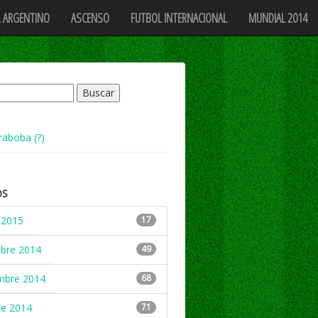
 ARGENTINO
ASCENSO
FUTBOL INTERNACIONAL
MUNDIAL 2014
raboba (?)
OS
 2015
17
mbre 2014
49
mbre 2014
68
re 2014
71