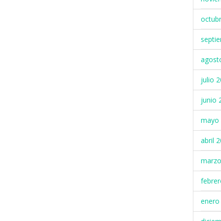
octub
septi
agost
julio 
junio 
mayo 
abril 
marzo
febre
enero