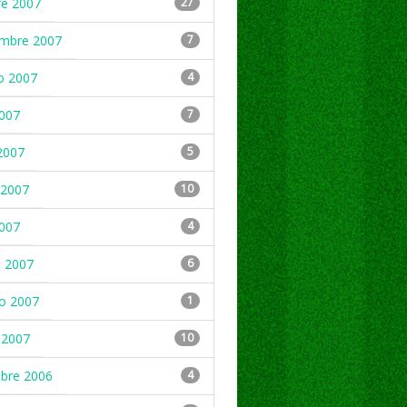
re 2007
27
embre 2007
7
o 2007
4
2007
7
2007
5
2007
10
2007
4
 2007
6
ro 2007
1
 2007
10
mbre 2006
4