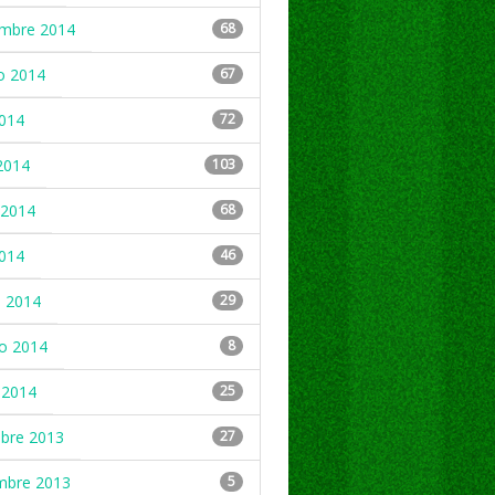
embre 2014
68
o 2014
67
2014
72
2014
103
2014
68
2014
46
 2014
29
ro 2014
8
 2014
25
mbre 2013
27
mbre 2013
5