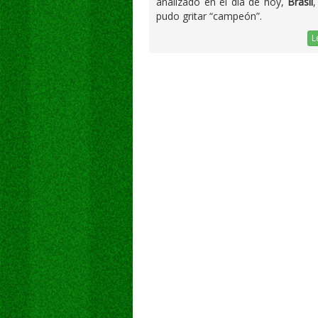
analizado en el día de hoy,
Brasil
pudo gritar “campeón”.
L