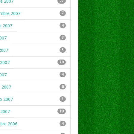
re 2007
27
embre 2007
7
o 2007
4
2007
7
2007
5
2007
10
2007
4
 2007
6
ro 2007
1
 2007
10
mbre 2006
4