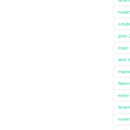
dicie
novie
octub
junio 
mayo 
abril 
marzo
febre
enero
dicie
novie