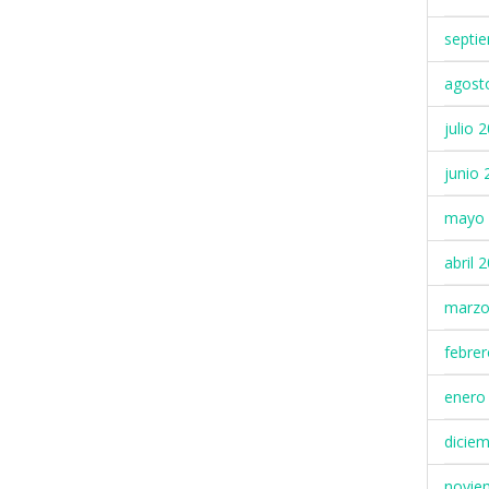
septi
agost
julio 
junio 
mayo 
abril 
marzo
febre
enero
dicie
novie