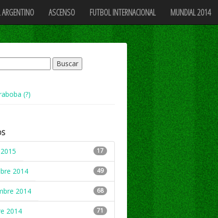
 ARGENTINO
ASCENSO
FUTBOL INTERNACIONAL
MUNDIAL 2014
raboba (?)
OS
 2015
17
mbre 2014
49
mbre 2014
68
re 2014
71