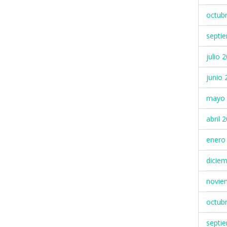
octub
septi
julio 
junio 
mayo 
abril 
enero
dicie
novie
octub
septi