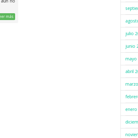
, aún no
septi
eer más
agost
julio 
junio 
mayo 
abril 
marzo
febre
enero
dicie
novie