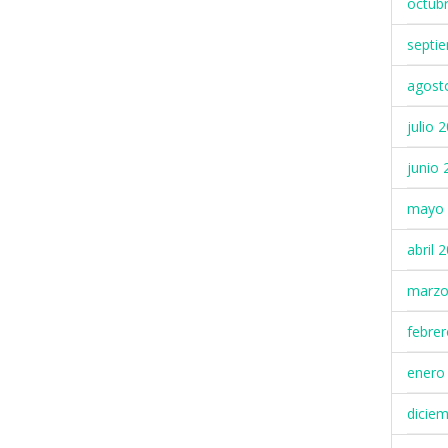
octub
septi
agost
julio 
junio 
mayo 
abril 
marzo
febre
enero
dicie