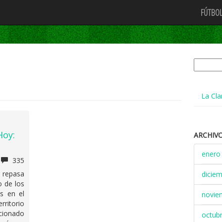
FÚTBOL
Buscar:
La Cla
Hoy:
ARCHIV
enero
335
e repasa
dicie
o de los
s en el
novie
rritorio
cionado
octub