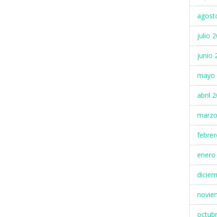
agost
julio 
junio 
mayo 
abril 
marzo
febre
enero
dicie
novie
octub