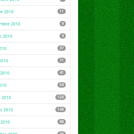
re 2010
11
embre 2010
9
o 2010
9
2010
37
2010
71
2010
41
2010
59
 2010
120
ro 2010
106
 2010
88
33