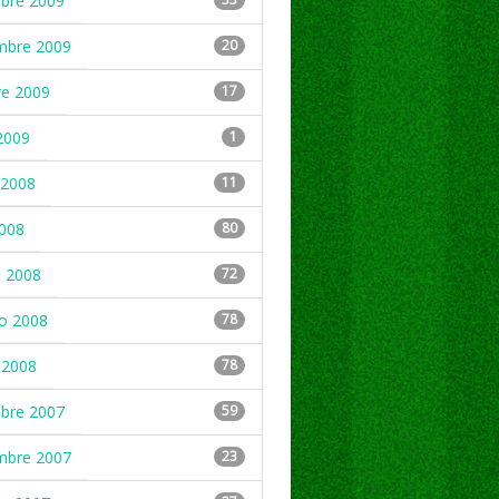
mbre 2009
mbre 2009
20
re 2009
17
2009
1
2008
11
2008
80
 2008
72
ro 2008
78
 2008
78
mbre 2007
59
mbre 2007
23