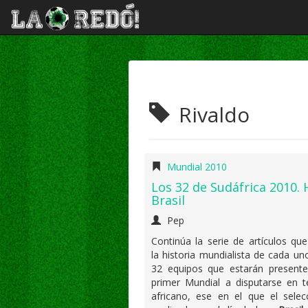
Rivaldo
Mundial 2010
Los 32 de Sudáfrica 2010. 
Brasil
Pep
Continúa la serie de artículos qu
la historia mundialista de cada un
32 equipos que estarán presente
primer Mundial a disputarse en te
africano, ese en el que el selec