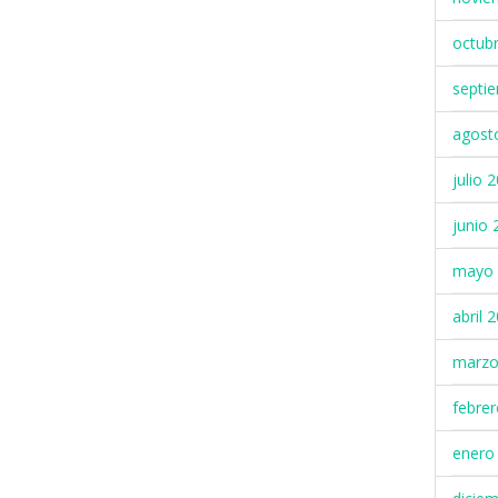
octub
septi
agost
julio 
junio 
mayo 
abril 
marzo
febre
enero