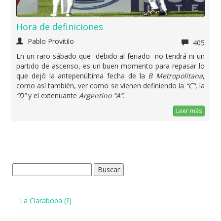
Hora de definiciones
Pablo Provitilo
405
En un raro sábado que -debido al feriado- no tendrá ni un
partido de ascenso, es un buen momento para repasar lo
que dejó la antepenúltima fecha de la
B Metropolitana
,
como así también, ver como se vienen definiendo la
“C”
, la
“D”
y el extenuante
Argentino “A”
.
Leer más
Buscar:
La Claraboba (?)