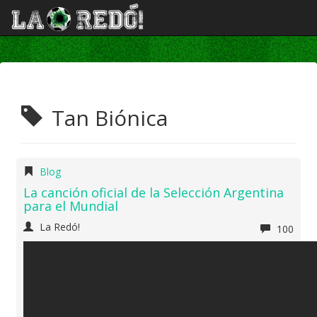
Tan Biónica
Blog
La canción oficial de la Selección Argentina
para el Mundial
La Redó!
100