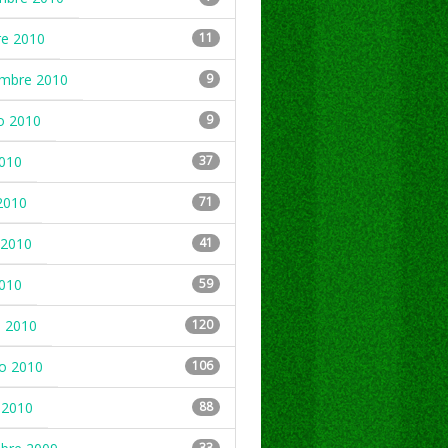
re 2010
11
embre 2010
9
o 2010
9
2010
37
2010
71
2010
41
2010
59
 2010
120
ro 2010
106
 2010
88
33