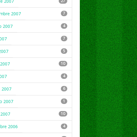
re 2007
27
embre 2007
7
o 2007
4
2007
7
2007
5
2007
10
2007
4
 2007
6
ro 2007
1
 2007
10
mbre 2006
4