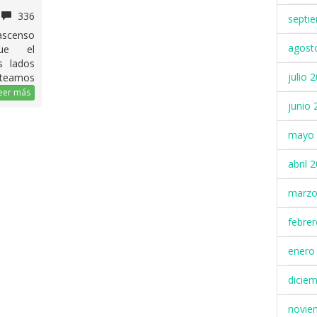
336
septi
ascenso
agost
que el
s lados
julio 
pateamos
eer más
junio 
mayo 
abril 
marzo
febre
enero
dicie
novie