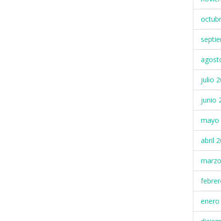
octub
septi
agost
julio 
junio 
mayo 
abril 
marzo
febre
enero