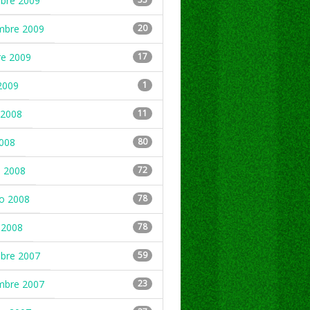
mbre 2009
mbre 2009
20
re 2009
17
2009
1
2008
11
2008
80
 2008
72
ro 2008
78
 2008
78
mbre 2007
59
mbre 2007
23