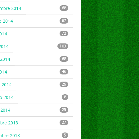
embre 2014
68
o 2014
67
2014
72
2014
103
2014
68
2014
46
 2014
29
ro 2014
8
 2014
25
mbre 2013
27
mbre 2013
5