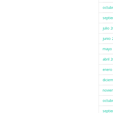
octub
septi
julio 
junio 
mayo 
abril 
enero
dicie
novie
octub
septi