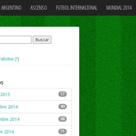
 ARGENTINO
ASCENSO
FUTBOL INTERNACIONAL
MUNDIAL 2014
raboba (?)
OS
 2015
17
mbre 2014
49
mbre 2014
68
re 2014
71