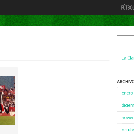
FÚTBOL
Buscar:
La Cla
ARCHIV
enero
dicie
novie
octub