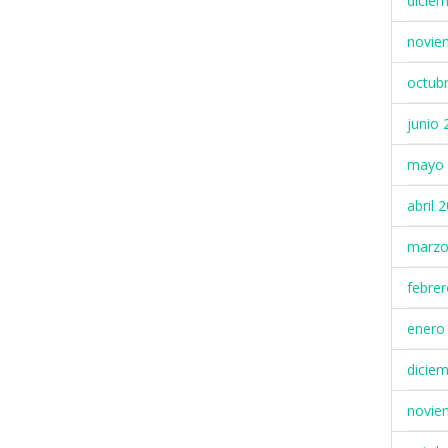
dicie
novie
octub
junio 
mayo 
abril 
marzo
febre
enero
dicie
novie