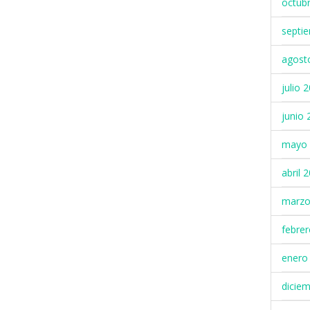
octub
septi
agost
julio 
junio 
mayo 
abril 
marzo
febre
enero
dicie