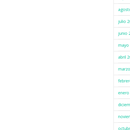
agost
julio 
junio 
mayo 
abril 
marzo
febre
enero
dicie
novie
octub