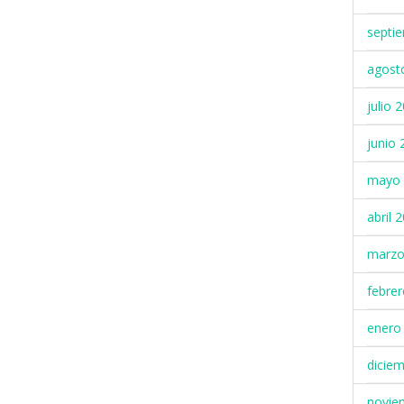
septi
agost
julio 
junio 
mayo 
abril 
marzo
febre
enero
dicie
novie