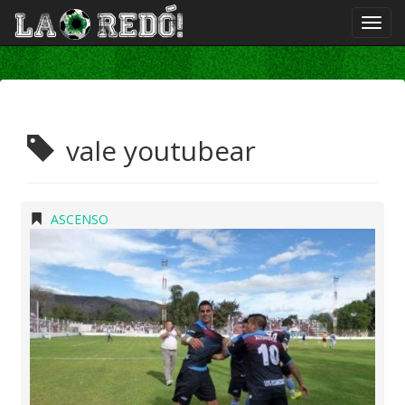
vale youtubear
ASCENSO