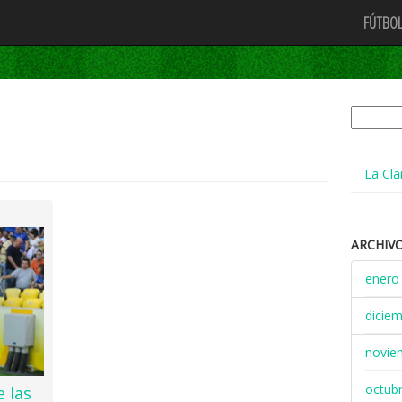
FÚTBOL
Buscar:
La Cla
ARCHIV
enero
dicie
novie
octub
e las