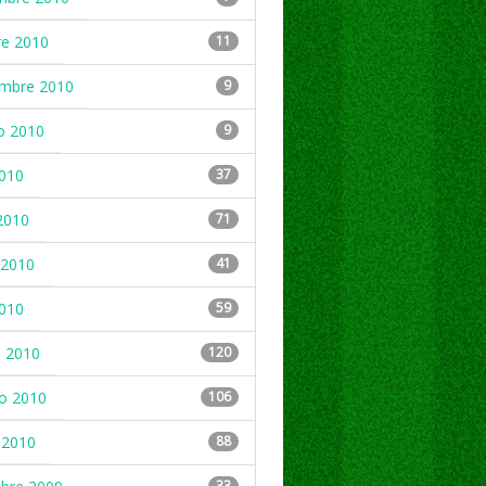
re 2010
11
embre 2010
9
o 2010
9
2010
37
2010
71
2010
41
2010
59
 2010
120
ro 2010
106
 2010
88
33