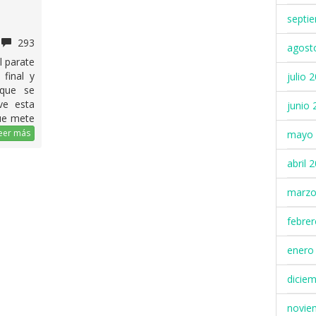
septi
293
agost
l parate
final y
julio 
 que se
ve esta
junio 
ue mete
eer más
mayo 
abril 
marzo
febre
enero
dicie
novie