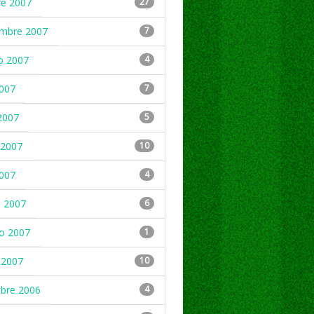
re 2007
27
embre 2007
7
o 2007
4
2007
7
2007
5
2007
10
2007
4
 2007
6
ro 2007
1
 2007
10
mbre 2006
4