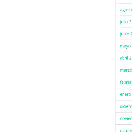
agost
julio 
junio 
mayo 
abril 
marzo
febre
enero
dicie
novie
octub