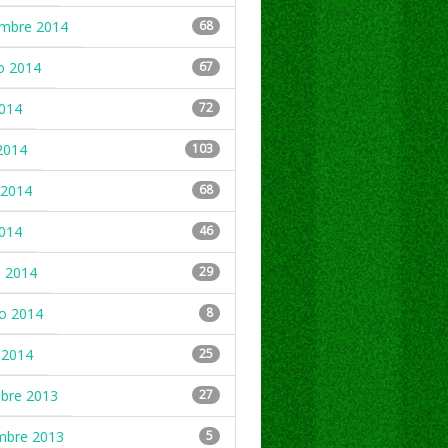
embre 2014
68
o 2014
67
2014
72
2014
103
2014
68
2014
46
 2014
29
ro 2014
8
 2014
25
mbre 2013
27
mbre 2013
5