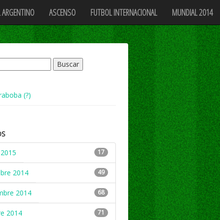
 ARGENTINO
ASCENSO
FUTBOL INTERNACIONAL
MUNDIAL 2014
raboba (?)
OS
 2015
17
mbre 2014
49
mbre 2014
68
re 2014
71