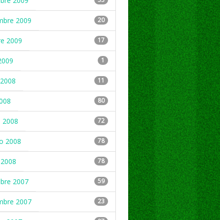
mbre 2009
mbre 2009
20
re 2009
17
2009
1
2008
11
2008
80
 2008
72
ro 2008
78
 2008
78
mbre 2007
59
mbre 2007
23