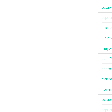
octub
septi
julio 
junio 
mayo 
abril 
enero
dicie
novie
octub
septi