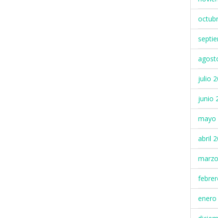
octub
septi
agost
julio 
junio 
mayo 
abril 
marzo
febre
enero