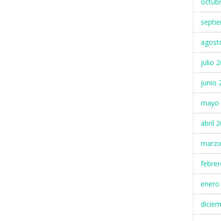
octub
septi
agost
julio 
junio 
mayo 
abril 
marzo
febre
enero
dicie