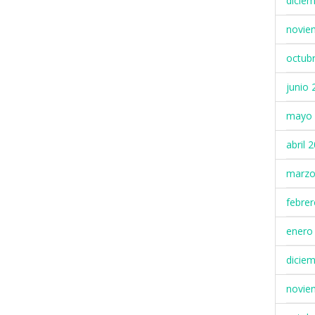
dicie
novie
octub
junio 
mayo 
abril 
marzo
febre
enero
dicie
novie