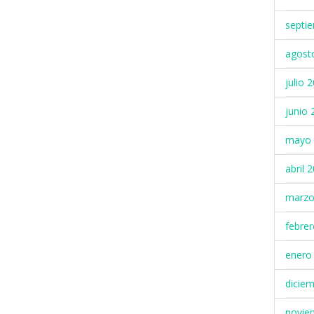
septi
agost
julio 
junio 
mayo 
abril 
marzo
febre
enero
dicie
novie