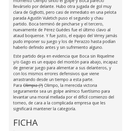
momento Olimpo sintió el golpe y Boca pareció
llevárselo por delante. Hubo otra jugada de gol muy
clara de Gigliotti, pero casi de inmediato en una pelota
parada Agustín Vuletich puso el segundo y chau
partido. Boca terminó de pincharse y el tercero,
nuevamente de Përez Guédes fue el último clavo al
ataud boquense. Y fue justo, el equipo del Virrey jamás
pudo imponer su juego y los de Perazzo hasta podían
haberlo definido antes y sin sufrimiento alguno.
Este partido deja en evidencia que Boca sin Riquelme
y/o Gago es un equipo del montón para abajo, incapaz
de generar juego para alimentar a sus delanteros, y
con los mismos errores defensivos que viene
arrastrando desde un tiempo a esta parte.
Para
Olimpia (?)
Olimpo, la merecida victoria
seguramente sea un golpe anímico fuertísimo para
levantar una moral mellada por el difícil comienzo del
torneo, de cara a la complicada empresa que les
significará mantener la categoría.
FICHA