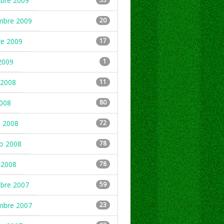
mbre 2009
mbre 2009
20
re 2009
17
2009
1
2008
11
2008
80
 2008
72
ro 2008
78
 2008
78
mbre 2007
59
mbre 2007
23