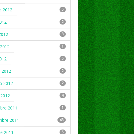
o 2012
5
2012
2
2012
3
2012
1
2012
5
 2012
2
ro 2012
2
 2012
4
mbre 2011
1
mbre 2011
43
re 2011
5