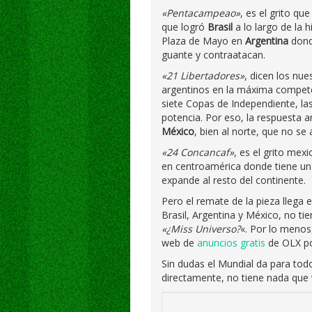
«Pentacampeao»
, es el grito qu
que logró
Brasil
a lo largo de la h
Plaza de Mayo en
Argentina
donde
guante y contraatacan.
«21 Libertadores»
, dicen los nue
argentinos en la máxima competen
siete Copas de Independiente, la
potencia. Por eso, la respuesta a
México
, bien al norte, que no s
«24 Concancaf»
, es el grito mex
en centroamérica donde tiene un 
expande al resto del continente.
Pero el remate de la pieza llega 
Brasil, Argentina y México, no ti
«¿Miss Universo?
«. Por lo menos
web de
anuncios gratis
de OLX po
Sin dudas el Mundial da para todo
directamente, no tiene nada que v