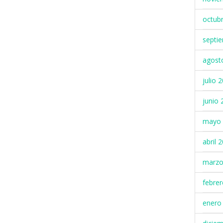
octub
septi
agost
julio 
junio 
mayo 
abril 
marzo
febre
enero