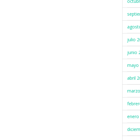
octub
septi
agost
julio 
junio 
mayo 
abril 
marzo
febre
enero
dicie