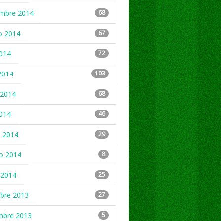
embre 2014
68
o 2014
67
2014
72
2014
103
2014
68
2014
46
 2014
29
ro 2014
8
 2014
25
mbre 2013
27
mbre 2013
5