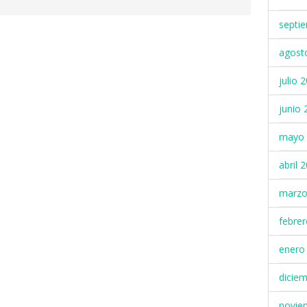
septi
agost
julio 
junio 
mayo 
abril 
marzo
febre
enero
dicie
novie