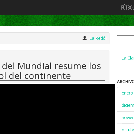
FÚTBOL
Buscar:
La Redó!
La Cla
 del Mundial resume los
bol del continente
ARCHIV
enero
dicie
novie
octub