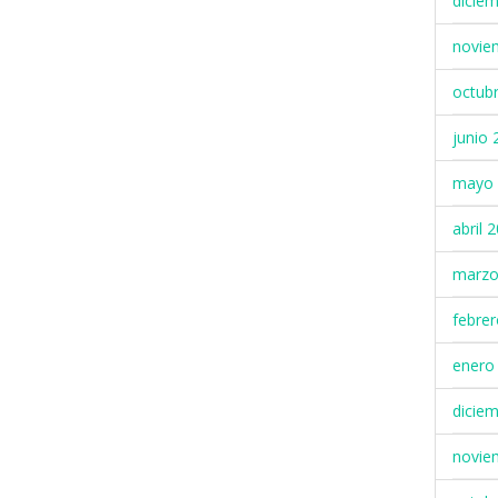
dicie
novie
octub
junio 
mayo 
abril 
marzo
febre
enero
dicie
novie