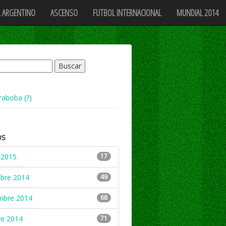
 ARGENTINO
ASCENSO
FUTBOL INTERNACIONAL
MUNDIAL 2014
raboba (?)
OS
 2015
17
mbre 2014
49
mbre 2014
68
re 2014
71