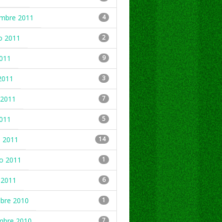
embre 2011
4
o 2011
2
2011
9
2011
3
2011
7
2011
5
 2011
14
ro 2011
1
 2011
6
mbre 2010
1
mbre 2010
7