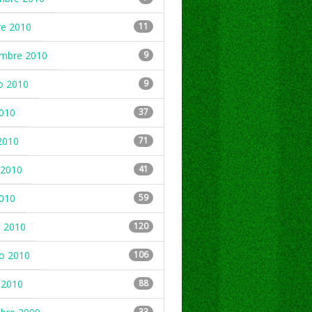
re 2010
11
embre 2010
9
o 2010
9
2010
37
2010
71
2010
41
2010
59
 2010
120
ro 2010
106
 2010
88
33