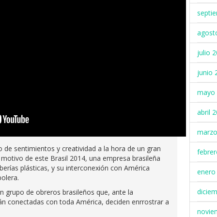
septi
agost
julio 
junio 
mayo 
abril 
marzo
 de sentimientos y creatividad a la hora de un gran
febre
motivo de este Brasil 2014, una empresa brasileña
berías plásticas, y su interconexión con América
enero
bolera.
dicie
n grupo de obreros brasileños que, ante la
án conectadas con toda América, deciden enrrostrar a
novie