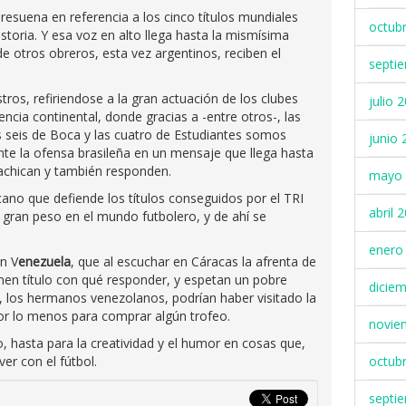
e resuena en referencia a los cinco títulos mundiales
octub
istoria. Y esa voz en alto llega hasta la mismísima
 otros obreros, esta vez argentinos, reciben el
septi
stros, refiriendose a la gran actuación de los clubes
julio 
cia continental, donde gracias a -entre otros-, las
s seis de Boca y las cuatro de Estudiantes somos
junio 
nte la ofensa brasileña en un mensaje que llega hasta
e achican y también responden.
mayo 
icano que defiende los títulos conseguidos por el TRI
abril 
gran peso en el mundo futbolero, y de ahí se
enero
en V
enezuela
, que al escuchar en Cáracas la afrenta de
enen título con qué responder, y espetan un pobre
dicie
, los hermanos venezolanos, podrían haber visitado la
r lo menos para comprar algún trofeo.
novie
, hasta para la creatividad y el humor en cosas que,
er con el fútbol.
octub
septi