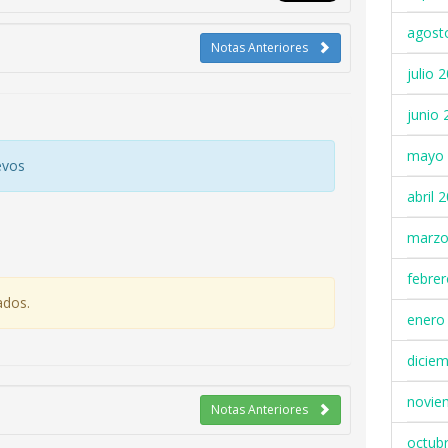
agost
Notas Anteriores
julio 
junio 
mayo 
evos
abril 
marzo
febre
ados.
enero
dicie
novie
Notas Anteriores
octub