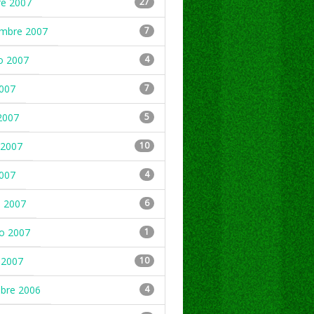
re 2007
27
embre 2007
7
o 2007
4
2007
7
2007
5
2007
10
2007
4
 2007
6
ro 2007
1
 2007
10
mbre 2006
4