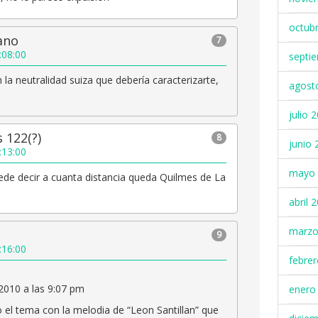
octub
ano
7
:08:00
septi
la neutralidad suiza que debería caracterizarte,
agost
julio 
 122(?)
8
junio 
:13:00
mayo 
de decir a cuanta distancia queda Quilmes de La
abril 
marzo
9
:16:00
febre
2010 a las 9:07 pm
enero
el tema con la melodia de “Leon Santillan” que