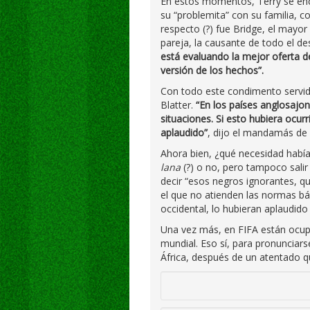
En estos momentos, Terry se enc
su “problemita” con su familia, 
respecto (?) fue Bridge, el mayor
pareja, la causante de todo el de
está evaluando la mejor oferta de
versión de los hechos”.
Con todo este condimento servido
Blatter.
“En los países anglosajon
situaciones. Si esto hubiera ocurr
aplaudido”
, dijo el mandamás de 
Ahora bien, ¿qué necesidad había
lana
(?) o no, pero tampoco salir 
decir “esos negros ignorantes, qu
el que no atienden las normas bá
occidental, lo hubieran aplaudido (
Una vez más, en FIFA están ocup
mundial. Eso sí, para pronunciars
África, después de un atentado 