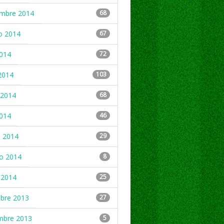
embre 2014
68
o 2014
67
2014
72
2014
103
2014
68
2014
46
 2014
29
ro 2014
8
 2014
25
mbre 2013
27
mbre 2013
5