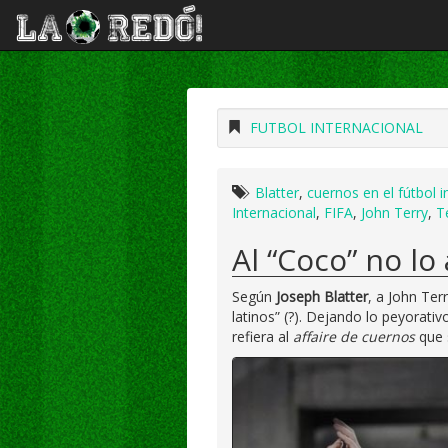
FUTBOL INTERNACIONAL
Blatter
,
cuernos en el fútbol i
Internacional
,
FIFA
,
John Terry
,
T
Al “Coco” no lo
Según
Joseph Blatter
, a John Ter
latinos” (?). Dejando lo peyorati
refiera al
affaire de cuernos
que s