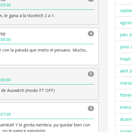
:05:00
septi
, le gana a la Vucetich 2 a 1.
agost
no
4
julio 
:06:00
junio 
con la patada que metio el peruano. Mucho,
mayo 
abril 
5
:06:00
marzo
 de Auswitch (modo FT OFF)
febre
enero
6
:07:00
dicie
mita!!! Y la gorda niembra, pa quedar bien con
 no le parece expulsión
novie