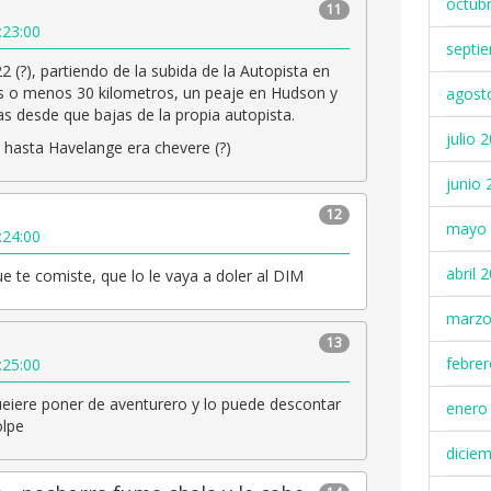
octub
11
:23:00
septi
2 (?), partiendo de la subida de la Autopista en
 o menos 30 kilometros, un peaje en Hudson y
agost
s desde que bajas de la propia autopista.
julio 
, hasta Havelange era chevere (?)
junio 
12
mayo 
:24:00
abril 
ue te comiste, que lo le vaya a doler al DIM
marzo
13
febre
:25:00
ueiere poner de aventurero y lo puede descontar
enero
olpe
dicie