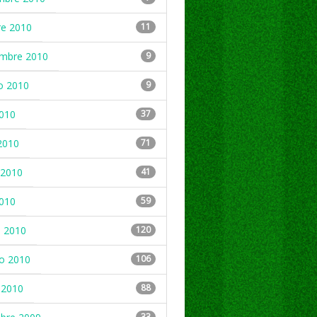
re 2010
11
embre 2010
9
o 2010
9
2010
37
2010
71
2010
41
2010
59
 2010
120
ro 2010
106
 2010
88
33