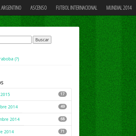
 ARGENTINO
ASCENSO
FUTBOL INTERNACIONAL
MUNDIAL 2014
raboba (?)
OS
 2015
17
mbre 2014
49
mbre 2014
68
re 2014
71