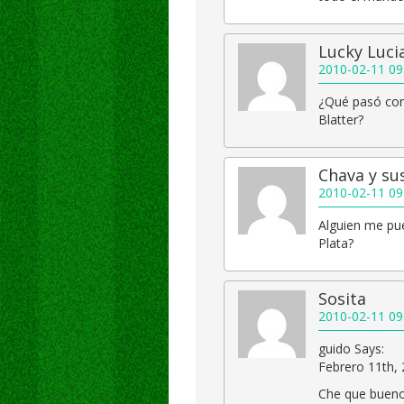
Lucky Luci
2010-02-11 09
¿Qué pasó con 
Blatter?
Chava y sus
2010-02-11 09
Alguien me pue
Plata?
Sosita
2010-02-11 09
guido Says:
Febrero 11th, 
Che que bueno 