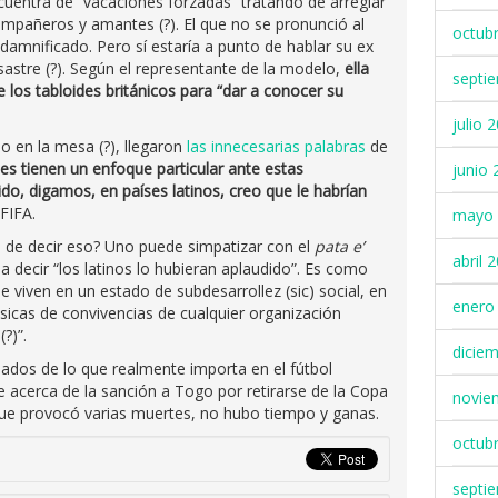
uentra de “vacaciones forzadas” tratando de arreglar
compañeros y amantes (?). El que no se pronunció al
octub
 damnificado. Pero sí estaría a punto de hablar su ex
sastre (?). Según el representante de la modelo,
ella
septi
 los tabloides británicos para “dar a conocer su
julio 
 en la mesa (?), llegaron
las innecesarias palabras
de
es tienen un enfoque particular ante estas
junio 
ido, digamos, en países latinos, creo que le habrían
FIFA.
mayo 
 de decir eso? Uno puede simpatizar con el
pata e’
abril 
a decir “los latinos lo hubieran aplaudido”. Es como
e viven en un estado de subdesarrollez (sic) social, en
enero
sicas de convivencias de cualquier organización
?)”.
dicie
ados de lo que realmente importa en el fútbol
e acerca de la sanción a Togo por retirarse de la Copa
novie
que provocó varias muertes, no hubo tiempo y ganas.
octub
septi