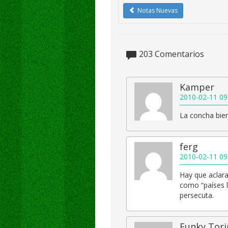
Notas Nuevas
203
Comentarios
Kamper
2010-02-11 09
La concha bien
ferg
2010-02-11 09
Hay que aclarar
como “países 
persecuta.
Funky Tori