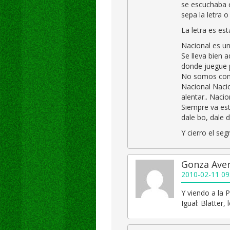
se escuchaba e
sepa la letra o
La letra es est
Nacional es un
Se lleva bien 
donde juegue 
No somos como
Nacional Nacio
alentar.. Nacio
Siempre va est
dale bo, dale 
Y cierro el se
Gonza Ave
2010-02-11 09
Y viendo a la P
Igual: Blatter,