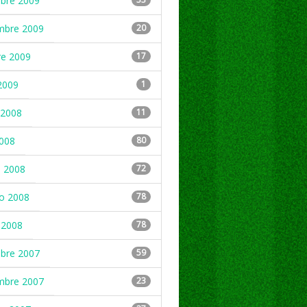
mbre 2009
mbre 2009
20
re 2009
17
2009
1
2008
11
2008
80
 2008
72
ro 2008
78
 2008
78
mbre 2007
59
mbre 2007
23