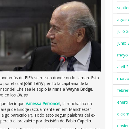
septi
agost
julio 
junio 
mayo 
abril 
mandamás de FIFA se meten donde no lo llaman. Esta
marzo
o por el cual
John Terry
perdió la capitanía de la
fensor del Chelsea le sopló la mina a
Wayne Bridge
,
febre
yo en los
Blues
.
enero
y que decir que
Vanessa Perroncel
, la muchacha en
 pareja de Bridge (actualmente en em Manchester
dicie
 algo parecido (?). Todo esto según palabras del ex
 perdió el brazalete por decisión de
Fabio Capello
.
novie