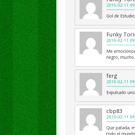
2010-02-11 09
Gol de Estudion
Funky Tori
2010-02-11 09
Me emocionoe 
negro, mucho.
ferg
2010-02-11 09
Expulsado uno
cbp83
2010-02-11 09
Que patada, ma
todo el mundo,