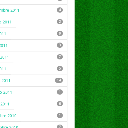
embre 2011
4
o 2011
2
2011
9
2011
3
2011
7
2011
5
 2011
14
ro 2011
1
 2011
6
mbre 2010
1
mbre 2010
7