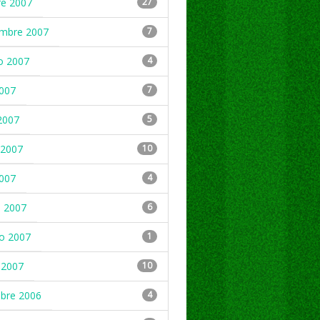
re 2007
27
embre 2007
7
o 2007
4
2007
7
2007
5
2007
10
2007
4
 2007
6
ro 2007
1
 2007
10
mbre 2006
4