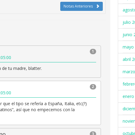
Notas Anteriores
agost
julio 
junio 
mayo 
1
:05:00
abril 
 de tu madre, blatter.
marzo
febre
2
:05:00
enero
 que el tipo se refería a España, Italia, etc(?)
dicie
latinos”, así que no empecemos con la
novie
no
octub
3