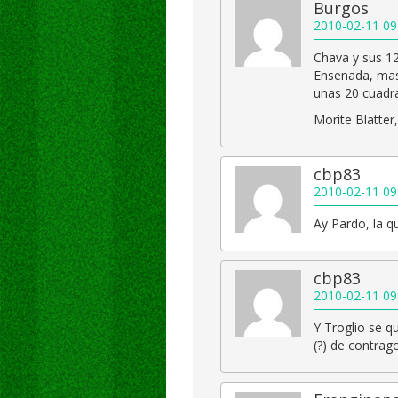
Burgos
2010-02-11 09
Chava y sus 12
Ensenada, mas
unas 20 cuadra
Morite Blatter
cbp83
2010-02-11 09
Ay Pardo, la q
cbp83
2010-02-11 09
Y Troglio se q
(?) de contrag