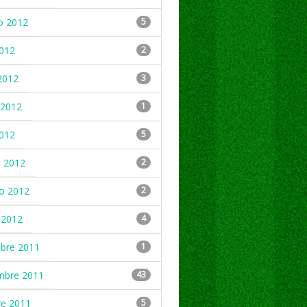
o 2012
5
2012
2
2012
3
2012
1
2012
5
 2012
2
ro 2012
2
 2012
4
mbre 2011
1
mbre 2011
43
re 2011
5