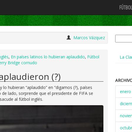
FÚTBOL
Buscar:
Marcos Vázquez
nglés
,
En países latinos lo hubieran aplaudido
,
Fútbol
La Cla
erry Bridge cornudo
 aplaudieron (?)
ARCHIV
ry lo hubieran “aplaudido” en “digamos (?), países
enero
vo de lado, sorprende que el presidente de FIFA se
acude al fútbol inglés.
dicie
novie
octub