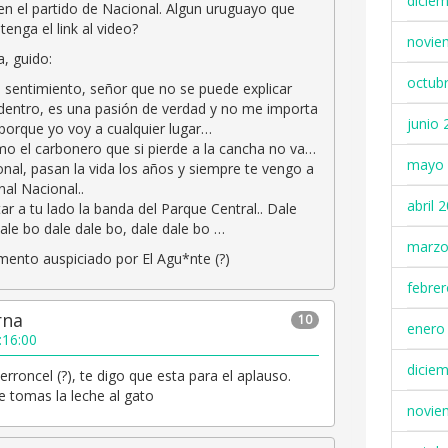
dicie
n el partido de Nacional. Algun uruguayo que
 tenga el link al video?
novie
a, guido:
octub
 sentimiento, señor que no se puede explicar
adentro, es una pasión de verdad y no me importa
junio 
porque yo voy a cualquier lugar…
 el carbonero que si pierde a la cancha no va…
mayo 
nal, pasan la vida los años y siempre te vengo a
nal Nacional..
abril 
ar a tu lado la banda del Parque Central.. Dale
dale bo dale dale bo, dale dale bo …
marzo
gmento auspiciado por El Agu*nte (?)
febre
rna
10
enero
:16:00
dicie
erroncel (?), te digo que esta para el aplauso.
 le tomas la leche al gato
novie