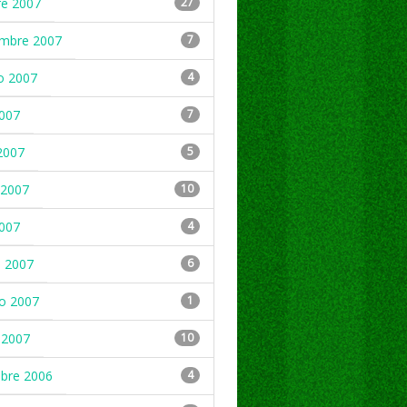
re 2007
27
embre 2007
7
o 2007
4
2007
7
2007
5
2007
10
2007
4
 2007
6
ro 2007
1
 2007
10
mbre 2006
4