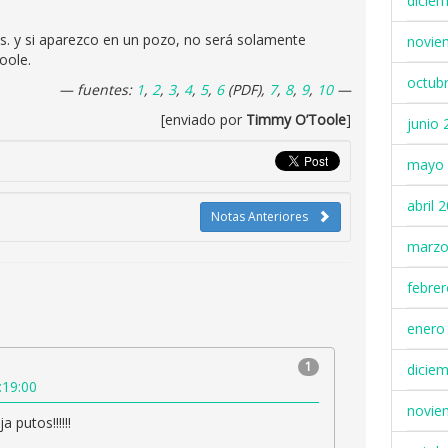
dicie
 y si aparezco en un pozo, no será solamente
novie
oole.
octub
— fuentes:
1
,
2
,
3
,
4
,
5
,
6
(PDF),
7
,
8
,
9
,
10
—
[enviado por
Timmy O’Toole
]
junio 
mayo 
abril 
Notas Anteriores
marzo
febre
enero
1
dicie
:19:00
novie
a putos!!!!!!