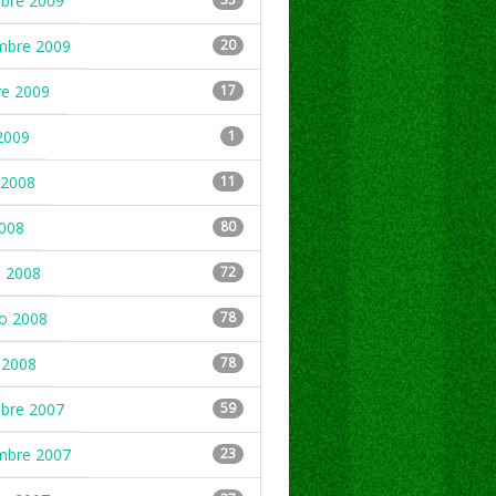
mbre 2009
mbre 2009
20
re 2009
17
2009
1
2008
11
2008
80
 2008
72
ro 2008
78
 2008
78
mbre 2007
59
mbre 2007
23