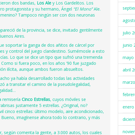
tieron dos bandas,
Los Ale
y Los Gardelitos. Los
septi
ro protagonista y su hermano, Ángel
“El Mono”
Ale.
femenino? Tampoco ningún ser con dos neuronas
agost
pareció de la provincia, se dice, invitado gentilmente
julio 
 Buenos Aires.
junio 
ue soportar la ganga de dos añitos de cárcel por
etes y control del juego clandestino. Sumémosle a esto
cías. Lo que se dice un tipo que sufrió una tremenda
mayo 
 Como si fuera poco, en los años ‘90 fue juzgado
ión ilícita, aunque ambos fueron absueltos.
abril 
ho ya había desarrollado todas las actividades
marzo
ezó a transitar el camino de la pseudolegalidad,
galidad…
febre
la remisería
Cinco Estrellas
, cuyos móviles se
abrisas justamente 5 estrellas. ¿Original, no?
enero
 cinco estrellas: último modelo, aire acondicionado,
. Bueno, imagínense ahora todo lo contrario, y más
dicie
novie
r, según comenta la gente, a 3.000 autos, los cuales