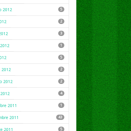
o 2012
5
2012
2
2012
3
2012
1
2012
5
 2012
2
ro 2012
2
 2012
4
mbre 2011
1
mbre 2011
43
re 2011
5