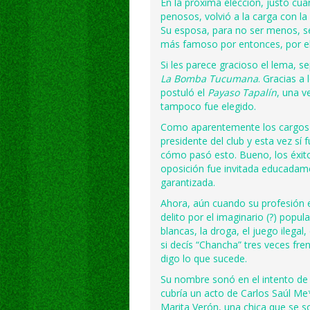
En la próxima elección, justo cu
penosos, volvió a la carga con la
Su esposa, para no ser menos, se
más famoso por entonces, por el
Si les parece gracioso el lema, 
La Bomba Tucumana
. Gracias a
postuló el
Payaso Tapalín
, una v
tampoco fue elegido.
Como aparentemente los cargos p
presidente del club y esta vez sí 
cómo pasó esto. Bueno, los éxito
oposición fue invitada educadame
garantizada.
Ahora, aún cuando su profesión 
delito por el imaginario (?) popu
blancas, la droga, el juego ilegal
si decís “Chancha” tres veces fr
digo lo que sucede.
Su nombre sonó en el intento de 
cubría un acto de Carlos Saúl Me
Marita Verón, una chica que se s