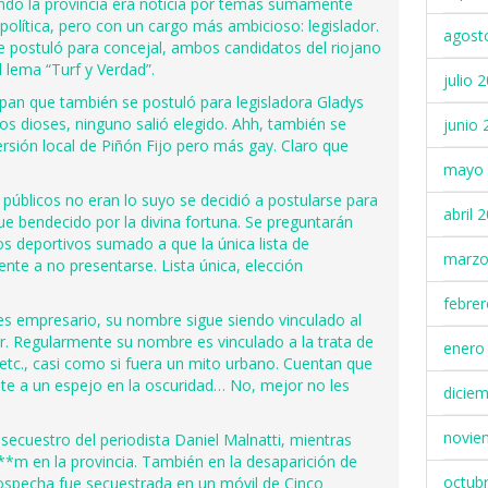
ando la provincia era noticia por temas sumamente
 política, pero con un cargo más ambicioso: legislador.
agost
 postuló para concejal, ambos candidatos del riojano
 lema “Turf y Verdad”.
julio 
sepan que también se postuló para legisladora Gladys
 los dioses, ninguno salió elegido. Ahh, también se
junio 
ersión local de Piñón Fijo pero más gay. Claro que
mayo 
úblicos no eran lo suyo se decidió a postularse para
abril 
fue bendecido por la divina fortuna. Se preguntarán
s deportivos sumado a que la única lista de
marzo
nte a no presentarse. Lista única, elección
febre
es empresario, su nombre sigue siendo vinculado al
lar. Regularmente su nombre es vinculado a la trata de
enero
, etc., casi como si fuera un mito urbano. Cuentan que
ente a un espejo en la oscuridad… No, mejor no les
dicie
novie
secuestro del periodista Daniel Malnatti, mientras
**m en la provincia. También en la desaparición de
octub
ospecha fue secuestrada en un móvil de Cinco