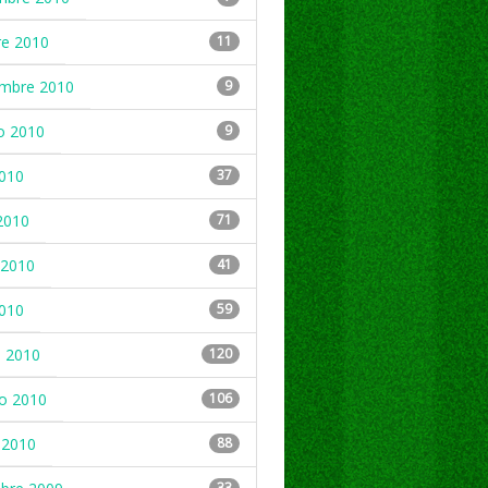
re 2010
11
embre 2010
9
o 2010
9
2010
37
2010
71
2010
41
2010
59
 2010
120
ro 2010
106
 2010
88
33