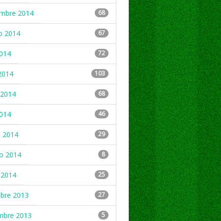
embre 2014
68
o 2014
67
2014
72
2014
103
2014
68
2014
46
 2014
29
ro 2014
8
 2014
25
mbre 2013
27
mbre 2013
5