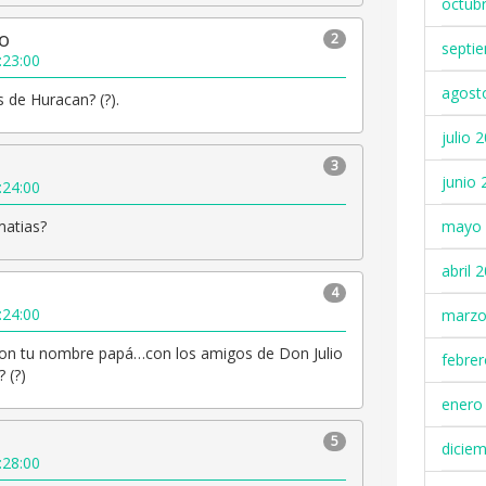
octub
io
2
septi
:23:00
agost
 de Huracan? (?).
julio 
3
junio 
:24:00
mayo 
matias?
abril 
4
:24:00
marzo
con tu nombre papá…con los amigos de Don Julio
febre
 (?)
enero
5
dicie
:28:00