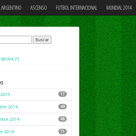
 ARGENTINO
ASCENSO
FUTBOL INTERNACIONAL
MUNDIAL 2014
raboba (?)
OS
 2015
17
mbre 2014
49
mbre 2014
68
re 2014
71