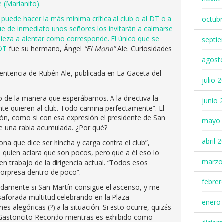
e (Marianito).
puede hacer la más mínima crítica al club o al DT o a
octub
ue de inmediato unos señores los invitarán a calmarse
mpieza a alentar como corresponde. El único que se
septi
 DT
fue su hermano, Ángel
“El Mono”
Ale. Curiosidades
agost
 sentencia de Rubén Ale, publicada en La Gaceta del
julio 
o de la manera que esperábamos. A la directiva la
junio 
e quieren al club. Todo camina perfectamente”. El
rón, como si con esa expresión el presidente de San
mayo 
de una rabia acumulada. ¿Por qué?
abril 
ona que dice ser hincha y carga contra el club”,
 quien aclara que son pocos, pero que a él eso lo
marzo
n trabajo de la dirigencia actual. “Todos esos
sorpresa dentro de poco”.
febre
idamente si San Martín consigue el ascenso, y me
aforada multitud celebrando en la Plaza
enero
 alegóricas (?) a la situación. Si esto ocurre, quizás
 Gastoncito Recondo mientras es exhibido como