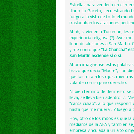
Estrellas para venderla en el me
diario La Gaceta, secuestrando to
fuego a la vista de todo el mun
trasladaban los atacantes pertene
Ahhh, si vienen a Tucumán, les r
experiencia religiosa (?). Ayer me
lleno de alusiones a San Martín. 
y me contó que
“La Chancha” est
San Martín asciende sí o sí
.
Ahora imagínense estas palabras
brazo que decía “Madre”, con die
que los mira a los ojos, mientra
volante con su puño derecho.
Ni bien terminó de decir esto se 
lleva, se lleva bien adentro…”. 
“cantá culiao”, a lo que respondí 
hasta que me muera”. Y luego a 
Hoy, otro de los mitos es que l
mediante de la AFA y también se
empresa vinculada a un alto dirig