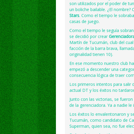
son utilizados por el poder de tu
un boliche bailable. ¿El nombre?
Stars
. Como el tiempo le sobrab
casas de juego.
Como el tiempo le seguía sobran
se decidió por crear
Gerenciador
Martín de Tucumán, club del cual 
facción de la barra brava, llama
originalidad tienen 10).
En ese momento nuestro club hab
empezó a descender una categoría 
consecuencia lógica de traer c
Los primeros intentos para salir
actual DT y los éxitos no tardaron
Junto con las victorias, se fueron
de la gerenciadora. Ya a nadie le
Los éxitos lo envalentonaron y s
Tucumán, como candidato de Carl
Superman, quien sea, no fue elec