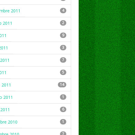
embre 2011
4
o 2011
2
2011
9
2011
3
2011
7
2011
5
 2011
14
ro 2011
1
 2011
6
mbre 2010
1
mbre 2010
7