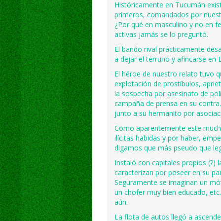
Históricamente en Tucumán exis
primeros, comandados por nuest
¿Por qué en masculino y no en 
activas jamás se lo preguntó.
El bando rival prácticamente desa
a dejar el terruño y afincarse en
El héroe de nuestro relato tuvo q
explotación de prostíbulos, apri
la sospecha por asesinato de poli
campaña de prensa en su contra.
junto a su hermanito por asociac
Como aparentemente este muchac
ilícitas habidas y por haber, emp
digamos que más pseudo que le
Instaló con capitales propios (?) 
caracterizan por poseer en su par
Seguramente se imaginan un móvil
un chofer muy bien educado, etc
aún.
La flota de autos llegó a ascende