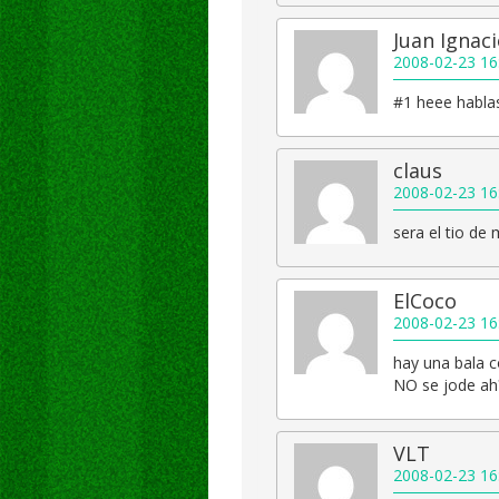
Juan Ignac
2008-02-23 16
#1 heee hablas
claus
2008-02-23 16
sera el tio de 
ElCoco
2008-02-23 16
hay una bala 
NO se jode ah?
VLT
2008-02-23 16