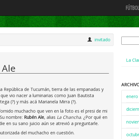
FÚTBOL
Buscar:
invitado
La Cla
 Ale
ARCHIV
la República de Tucumán, tierra de las empanadas y
a que vio nacer a luminarias como Juan Bautista
enero
tega (?) y más acá Marianela Mirra (?).
dicie
fornido muchacho que ven en la foto es el presi de mi
 Su nombre:
Rubén Ale
, alias
La Chancha
. ¿Por qué en
novie
e en su sano juicio aún se atrevió a preguntarle.
 autorizada del muchacho en cuestión.
octub