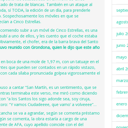
rcado de trata de blancas. También en un ataque al
septi
da, sí TODA, la edición de un día, para prenderle
do. Sospechosamente los móviles en que se
cían a Cinco Estrellas.
agost
ecomiendo subir a un móvil de Cinco Estrellas, es una
julio 
 subí a uno de ellos, y les cuento que el coche estaba
Obviamente, el chofer, era de la barra brava del Santo
junio 
uvo reunido con Grondona, quien le dijo que este año
mayo 
 en boca de una mole de 1,97 m, con un tatuaje en el
ntes que pueden ser contados en un rápido vistazo,
abril 
s con cada sílaba pronunciada golpea vigorosamente el
marzo
puso a cantar “San Martín, es un sentimiento, que se
febre
Mientras terminaba este verso, me miró como diciendo
con “a los Santos los sigo adonde sea, soy ciruja,
enero
coro: “Y vamos Ciudadeeee, que vamo’ a volveeee”…
a cancha se va a agrandar, según se comenta préstamo
dicie
gún se comenta, la obra estaría a cargo de una
ente de AFA, cuyo apellido coincide con el del
novie