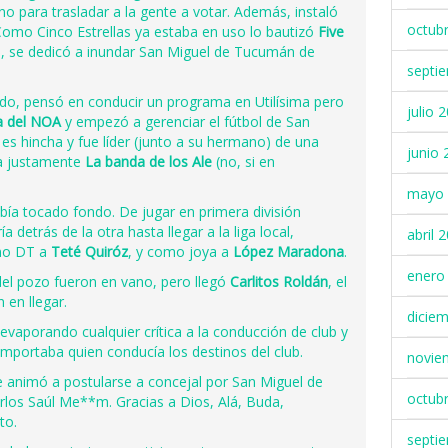
rno para trasladar a la gente a votar. Además, instaló
octub
 Como Cinco Estrellas ya estaba en uso lo bautizó
Five
a, se dedicó a inundar San Miguel de Tucumán de
septi
do, pensó en conducir un programa en Utilísima pero
julio 
a del NOA
y empezó a gerenciar el fútbol de San
es hincha y fue líder (junto a su hermano) de una
junio 
da justamente
La banda de los Ale
(no, si en
mayo 
ía tocado fondo. De jugar en primera división
detrás de la otra hasta llegar a la liga local,
abril 
omo DT a
Teté Quiróz
, y como joya a
López Maradona
.
enero
 del pozo fueron en vano, pero llegó
Carlitos Roldán
, el
 en llegar.
dicie
 evaporando cualquier crítica a la conducción de club y
 importaba quien conducía los destinos del club.
novie
e animó a postularse a concejal por San Miguel de
octub
os Saúl Me**m. Gracias a Dios, Alá, Buda,
to.
septi