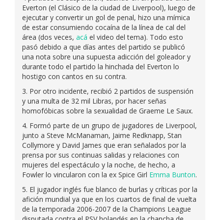
Everton (el Clásico de la ciudad de Liverpool), luego de
ejecutar y convertir un gol de penal, hizo una mímica
de estar consumiendo cocaína de la línea de cal del
área (dos veces,
acá
el video del tema). Todo esto
pasó debido a que días antes del partido se publicó
una nota sobre una supuesta adicción del goleador y
durante todo el partido la hinchada del Everton lo
hostigo con cantos en su contra.
3. Por otro incidente, recibió 2 partidos de suspensión
y una multa de 32 mil Libras, por hacer señas
homofóbicas sobre la sexualidad de Graeme Le Saux.
4. Formó parte de un grupo de jugadores de Liverpool,
junto a Steve McManaman, Jaime Redknapp, Stan
Collymore y David James que eran señalados por la
prensa por sus continuas salidas y relaciones con
mujeres del espectáculo y la noche, de hecho, a
Fowler lo vincularon con la ex Spice Girl
Emma Bunton
.
5. El jugador inglés fue blanco de burlas y críticas por la
afición mundial ya que en los cuartos de final de vuelta
de la temporada 2006-2007 de la Champions League
disputada contra el PSV holandés en la chancha de