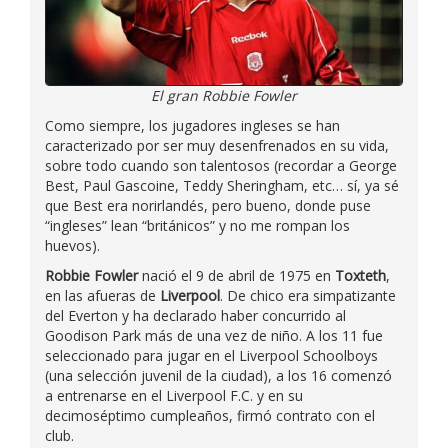
El gran Robbie Fowler
Como siempre, los jugadores ingleses se han
caracterizado por ser muy desenfrenados en su vida,
sobre todo cuando son talentosos (recordar a George
Best, Paul Gascoine, Teddy Sheringham, etc… sí, ya sé
que Best era norirlandés, pero bueno, donde puse
“ingleses” lean “británicos” y no me rompan los
huevos).
Robbie Fowler
nació el 9 de abril de 1975 en
Toxteth
,
en las afueras de
Liverpool
. De chico era simpatizante
del Everton y ha declarado haber concurrido al
Goodison Park más de una vez de niño. A los 11 fue
seleccionado para jugar en el Liverpool Schoolboys
(una selección juvenil de la ciudad), a los 16 comenzó
a entrenarse en el Liverpool F.C. y en su
decimoséptimo cumpleaños, firmó contrato con el
club.