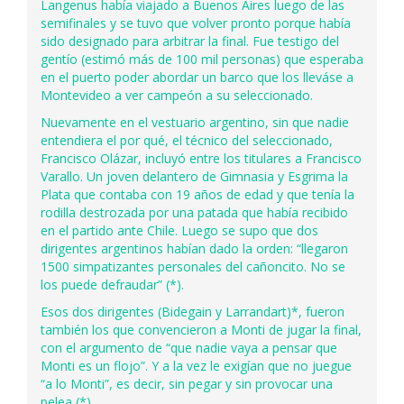
Langenus había viajado a Buenos Aires luego de las
semifinales y se tuvo que volver pronto porque había
sido designado para arbitrar la final. Fue testigo del
gentío (estimó más de 100 mil personas) que esperaba
en el puerto poder abordar un barco que los lleváse a
Montevideo a ver campeón a su seleccionado.
Nuevamente en el vestuario argentino, sin que nadie
entendiera el por qué, el técnico del seleccionado,
Francisco Olázar, incluyó entre los titulares a Francisco
Varallo. Un joven delantero de Gimnasia y Esgrima la
Plata que contaba con 19 años de edad y que tenía la
rodilla destrozada por una patada que había recibido
en el partido ante Chile. Luego se supo que dos
dirigentes argentinos habían dado la orden: “llegaron
1500 simpatizantes personales del cañoncito. No se
los puede defraudar” (*).
Esos dos dirigentes (Bidegain y Larrandart)*, fueron
también los que convencieron a Monti de jugar la final,
con el argumento de “que nadie vaya a pensar que
Monti es un flojo”. Y a la vez le exigían que no juegue
“a lo Monti”, es decir, sin pegar y sin provocar una
pelea (*).