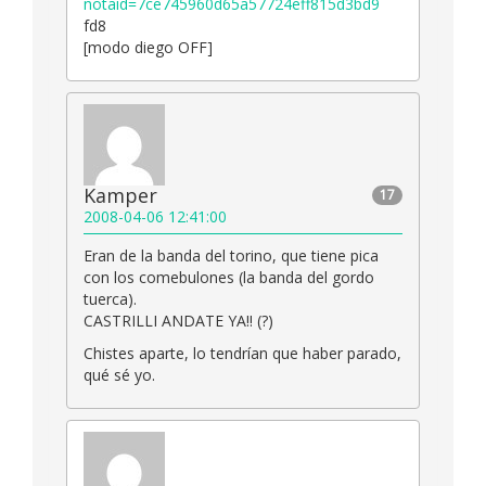
notaid=7ce745960d65a57724eff815d3bd9
fd8
[modo diego OFF]
Kamper
17
2008-04-06 12:41:00
Eran de la banda del torino, que tiene pica
con los comebulones (la banda del gordo
tuerca).
CASTRILLI ANDATE YA!! (?)
Chistes aparte, lo tendrían que haber parado,
qué sé yo.