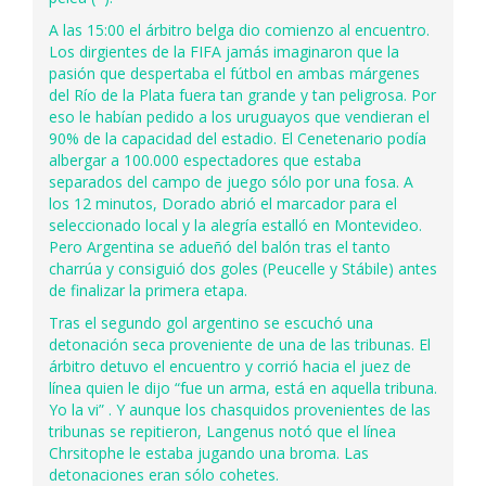
A las 15:00 el árbitro belga dio comienzo al encuentro.
Los dirgientes de la FIFA jamás imaginaron que la
pasión que despertaba el fútbol en ambas márgenes
del Río de la Plata fuera tan grande y tan peligrosa. Por
eso le habían pedido a los uruguayos que vendieran el
90% de la capacidad del estadio. El Cenetenario podía
albergar a 100.000 espectadores que estaba
separados del campo de juego sólo por una fosa. A
los 12 minutos, Dorado abrió el marcador para el
seleccionado local y la alegría estalló en Montevideo.
Pero Argentina se adueñó del balón tras el tanto
charrúa y consiguió dos goles (Peucelle y Stábile) antes
de finalizar la primera etapa.
Tras el segundo gol argentino se escuchó una
detonación seca proveniente de una de las tribunas. El
árbitro detuvo el encuentro y corrió hacia el juez de
línea quien le dijo “fue un arma, está en aquella tribuna.
Yo la vi” . Y aunque los chasquidos provenientes de las
tribunas se repitieron, Langenus notó que el línea
Chrsitophe le estaba jugando una broma. Las
detonaciones eran sólo cohetes.