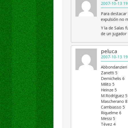
2007-10-13 19
Para destacar 
expulsión no 
Y la de Salas 
de un jugador 
peluca
2007-10-13 19
Abbondanzieri
Zanetti 5
Demichelis 6
Milito 5
Heinze 5
M.Rodríguez 5
Mascherano 8
Cambiasso 5
Riquelme 6
Messi 5
Tévez 4