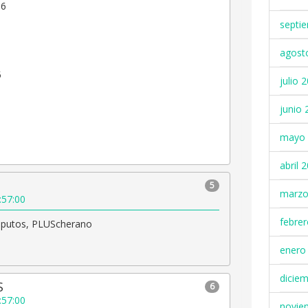
 6
septi
agost
5
julio 
junio 
mayo 
abril 
5
marzo
:57:00
febre
 putos, PLUScherano
enero
dicie
S
6
:57:00
novie