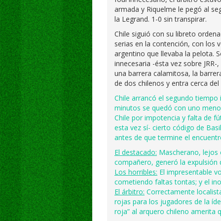
armada y Riquelme le pegó al se
la Legrand. 1-0 sin transpirar.
Chile siguió con su libreto orden
serias en la contención, con los 
argentino que llevaba la pelota. S
innecesaria -ésta vez sobre JRR-,
una barrera calamitosa, la barre
de dos chilenos y entra cerca del
Chile arrancó el segundo tiempo 
minutos se quedó con uno menos y
Chile por impotencia y falta de fú
esta vez sí- cierto código de Bas
antes de que termine el encuentr
El destacado:
Mascherano, lejos e
compañero, generó la expulsión d
Los horribles:
El impresentable vo
cometiendo faltas tontas; y el in
El árbitro:
Correctamente localista
rojas para los jugadores de la í
roja” al arquero chileno amerita