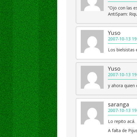
“Ojo con las e
AntiSpam: Riq
Yuso
2007-10-13 19
Los bielsistas 
Yuso
2007-10-13 19
y ahora quien 
saranga
2007-10-13 19
Lo repito acá.
A falta de Pijus