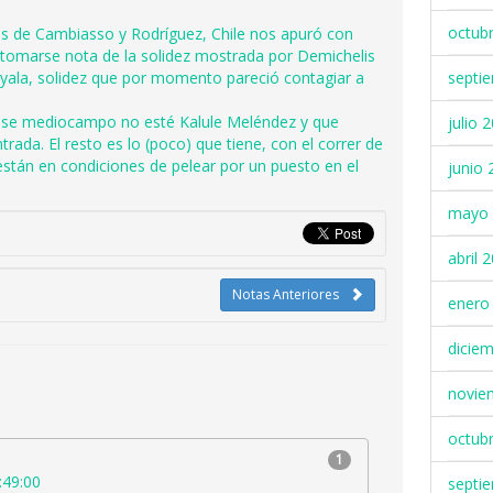
octub
as de Cambiasso y Rodríguez, Chile nos apuró con
 tomarse nota de la solidez mostrada por Demichelis
Ayala, solidez que por momento pareció contagiar a
septi
 ese mediocampo no esté Kalule Meléndez y que
julio 
ada. El resto es lo (poco) que tiene, con el correr de
están en condiciones de pelear por un puesto en el
junio 
mayo 
abril 
Notas Anteriores
enero
dicie
novie
octub
1
:49:00
septi