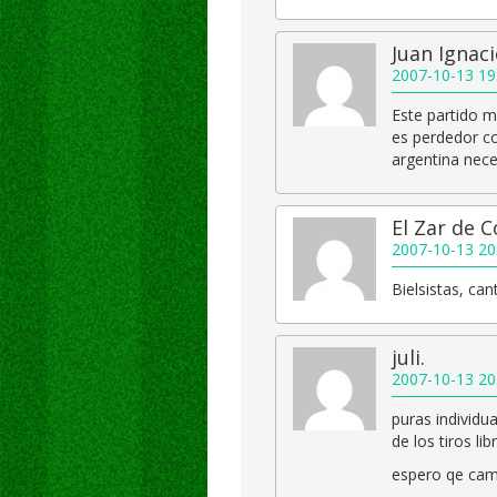
Juan Ignac
2007-10-13 19
Este partido m
es perdedor co
argentina nece
El Zar de 
2007-10-13 20
Bielsistas, can
juli.
2007-10-13 20
puras individu
de los tiros li
espero qe cam