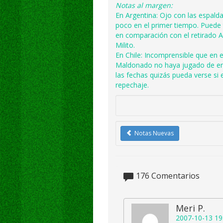
Notas al margen:
En Argentina: Ojo con las espald
poco en el primer tiempo. Puede
en comparación con el retirado 
Milito.
En Chile: Incomprensible que en
Maldonado no haya jugado de entr
las fechas quizás pueda verse si 
repechaje.
Notas Nuevas
176
Comentarios
Meri P.
2007-10-13 19