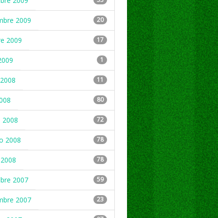
mbre 2009
mbre 2009
20
re 2009
17
2009
1
2008
11
2008
80
 2008
72
ro 2008
78
 2008
78
mbre 2007
59
mbre 2007
23