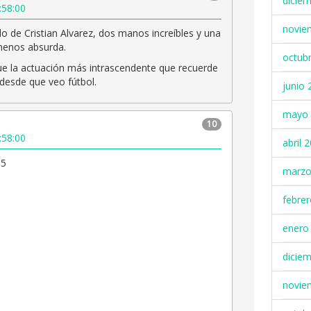
dicie
:58:00
novie
lo de Cristian Alvarez, dos manos increíbles y una
menos absurda.
octub
fue la actuación más intrascendente que recuerde
desde que veo fútbol.
junio 
mayo 
10
:58:00
abril 
 5
marzo
febre
enero
dicie
novie