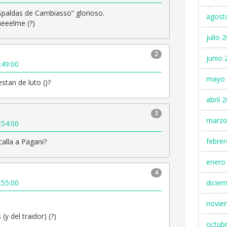
spaldas de Cambiasso” glorioso.
agost
ueeelme (?)
julio 
2
junio 
:49:00
mayo 
estan de luto ()?
abril 
3
marzo
:54:00
febre
calla a Pagani?
enero
4
:55:00
dicie
novie
 (y del traidor) (?)
octub