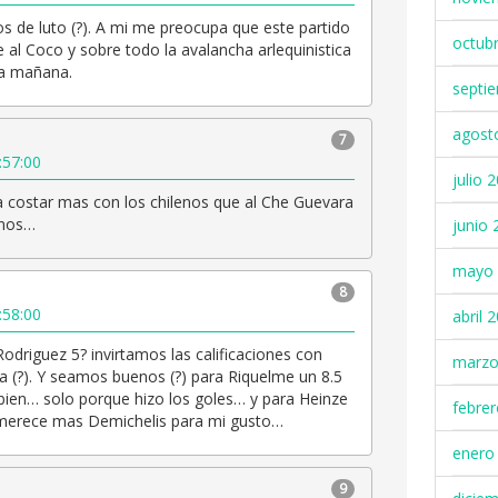
 de luto (?). A mi me preocupa que este partido
octub
e al Coco y sobre todo la avalancha arlequinistica
a mañana.
septi
agost
7
:57:00
julio 
 a costar mas con los chilenos que al Che Guevara
anos…
junio 
mayo 
8
:58:00
abril 
odriguez 5? invirtamos las calificaciones con
marzo
 (?). Y seamos buenos (?) para Riquelme un 8.5
ien… solo porque hizo los goles… y para Heinze
febre
o merece mas Demichelis para mi gusto…
enero
9