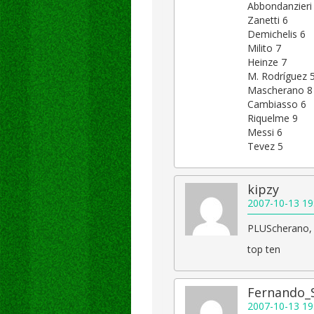
Abbondanzieri
Zanetti 6
Demichelis 6
Milito 7
Heinze 7
M. Rodríguez 
Mascherano 8
Cambiasso 6
Riquelme 9
Messi 6
Tevez 5
kipzy
2007-10-13 19
PLUScherano,
top ten
Fernando_
2007-10-13 19