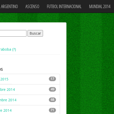
 ARGENTINO
ASCENSO
FUTBOL INTERNACIONAL
MUNDIAL 2014
raboba (?)
OS
 2015
17
mbre 2014
49
mbre 2014
68
re 2014
71