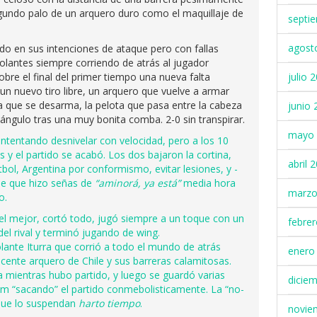
gundo palo de un arquero duro como el maquillaje de
septi
agost
ado en sus intenciones de ataque pero con fallas
volantes siempre corriendo de atrás al jugador
obre el final del primer tiempo una nueva falta
julio 
 un nuevo tiro libre, un arquero que vuelve a armar
ra que se desarma, la pelota que pasa entre la cabeza
junio 
 ángulo tras una muy bonita comba. 2-0 sin transpirar.
mayo 
intentando desnivelar con velocidad, pero a los 10
 el partido se acabó. Los dos bajaron la cortina,
abril 
tbol, Argentina por conformismo, evitar lesiones, y -
ile que hizo señas de
“aminorá, ya está”
media hora
marzo
o.
l mejor, cortó todo, jugó siempre a un toque con un
febre
el rival y terminó jugando de wing.
lante Iturra que corrió a todo el mundo de atrás
enero
ocente arquero de Chile y sus barreras calamitosas.
 mientras hubo partido, y luego se guardó varias
dicie
dem “sacando” el partido conmebolisticamente. La “no-
 que lo suspendan
harto tiempo
.
novie