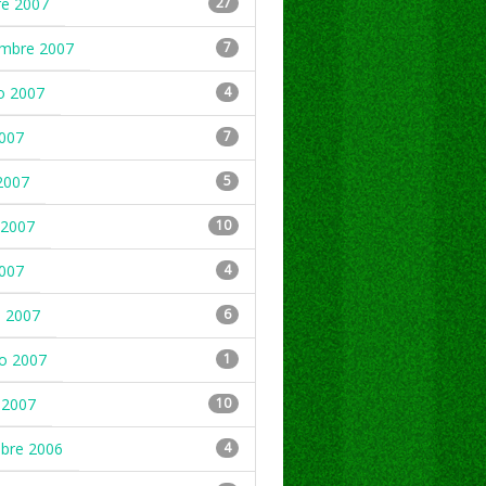
re 2007
27
embre 2007
7
o 2007
4
2007
7
2007
5
2007
10
2007
4
 2007
6
ro 2007
1
 2007
10
mbre 2006
4