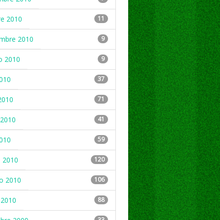
re 2010
11
embre 2010
9
o 2010
9
2010
37
2010
71
2010
41
2010
59
 2010
120
ro 2010
106
 2010
88
33