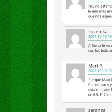
No, no estamos
le aun mas air
que nos esper
kuzemka
2007-10-13 19
A Bielsa le va
con los bolivi
Meri P.
2007-10-13 19
Por que Maxi R
Cambiasso y ya
esta mas que b
un 6.5. El 7 l
saranga