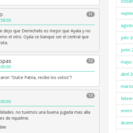
octub
septi
io
11
:58:00
agost
e dejo que Demichelis es mejor que Ayala y no
mo el otro. Ojala se banque ser el central que
julio 
sita.
junio 
Copas
12
mayo 
:00:00
abril 
taron “Dulce Patria, recibe los votos”?
marzo
13
febre
:00:00
enero
alidades. no tuvimos una buena jugada mas alla
bres de riquelme.
dicie
bie