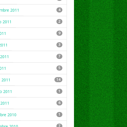
embre 2011
4
o 2011
2
2011
9
2011
3
2011
7
2011
5
 2011
14
ro 2011
1
 2011
6
mbre 2010
1
mbre 2010
7