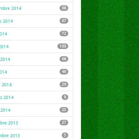
embre 2014
68
o 2014
67
2014
72
2014
103
2014
68
2014
46
 2014
29
ro 2014
8
 2014
25
mbre 2013
27
mbre 2013
5