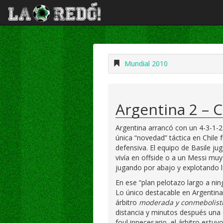
Mundial 2010
Argentina 2 – C
Argentina arrancó con un 4-3-1-2 b
única “novedad” táctica en Chile f
defensiva. El equipo de Basile j
vivía en offside o a un Messi muy
jugando por abajo y explotando la
En ese “plan pelotazo largo a nin
Lo único destacable en Argentin
árbitro
moderada y conmebolist
distancia y minutos después una e
foul innecesario, el árbitro estu