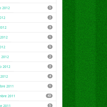
o 2012
5
2012
2
2012
3
2012
1
2012
5
 2012
2
ro 2012
2
 2012
4
mbre 2011
1
mbre 2011
43
re 2011
5