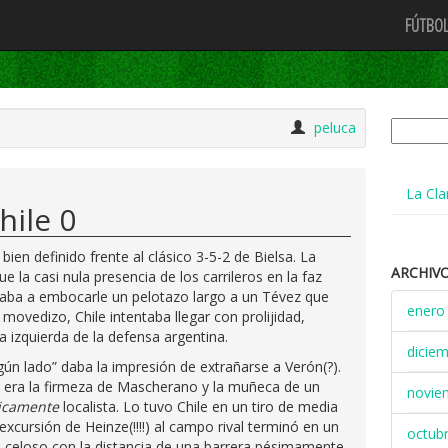
FÚTBOL
Buscar:
peluca
La Cla
hile 0
ien definido frente al clásico 3-5-2 de Bielsa. La
ARCHIV
ue la casi nula presencia de los carrileros en la faz
ugaba a embocarle un pelotazo largo a un Tévez que
enero
 movedizo, Chile intentaba llegar con prolijidad,
 izquierda de la defensa argentina.
dicie
gún lado” daba la impresión de extrañarse a Verón(?).
a era la firmeza de Mascherano y la muñeca de un
novie
icamente
localista. Lo tuvo Chile en un tiro de media
xcursión de Heinze(!!!!) al campo rival terminó en un
octub
vo celoso con la distancia de una barrera pésimamente