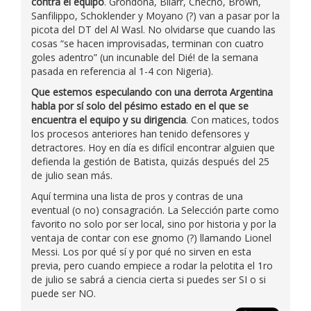
contra el equipo
. Grondona, Bilarr, Checho, Brown,
Sanfilippo, Schoklender y Moyano (?) van a pasar por la
picota del DT del Al Wasl. No olvidarse que cuando las
cosas “se hacen improvisadas, terminan con cuatro
goles adentro” (un incunable del Dié! de la semana
pasada en referencia al 1-4 con Nigeria).
Que estemos especulando con una derrota Argentina
habla por sí solo del pésimo estado en el que se
encuentra el equipo y su dirigencia
. Con matices, todos
los procesos anteriores han tenido defensores y
detractores. Hoy en día es difícil encontrar alguien que
defienda la gestión de Batista, quizás después del 25
de julio sean más.
Aquí termina una lista de pros y contras de una
eventual (o no) consagración. La Selección parte como
favorito no solo por ser local, sino por historia y por la
ventaja de contar con ese gnomo (?) llamando Lionel
Messi. Los por qué sí y por qué no sirven en esta
previa, pero cuando empiece a rodar la pelotita el 1ro
de julio se sabrá a ciencia cierta si puedes ser SI o si
puede ser NO.