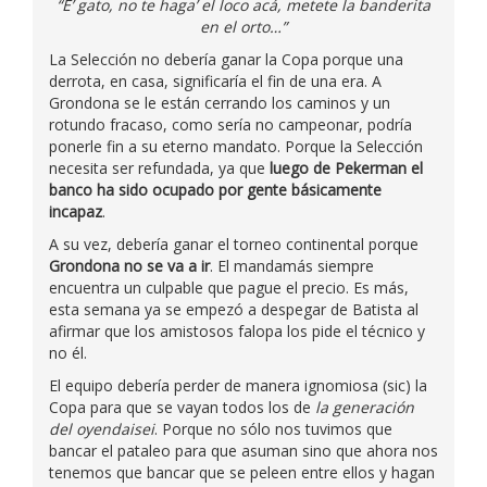
“E’ gato, no te haga’ el loco acá, metete la banderita
en el orto…”
La Selección no debería ganar la Copa porque una
derrota, en casa, significaría el fin de una era. A
Grondona se le están cerrando los caminos y un
rotundo fracaso, como sería no campeonar, podría
ponerle fin a su eterno mandato. Porque la Selección
necesita ser refundada, ya que
luego de Pekerman el
banco ha sido ocupado por gente básicamente
incapaz
.
A su vez, debería ganar el torneo continental porque
Grondona no se va a ir
. El mandamás siempre
encuentra un culpable que pague el precio. Es más,
esta semana ya se empezó a despegar de Batista al
afirmar que los amistosos falopa los pide el técnico y
no él.
El equipo debería perder de manera ignomiosa (sic) la
Copa para que se vayan todos los de
la generación
del oyendaisei
. Porque no sólo nos tuvimos que
bancar el pataleo para que asuman sino que ahora nos
tenemos que bancar que se peleen entre ellos y hagan