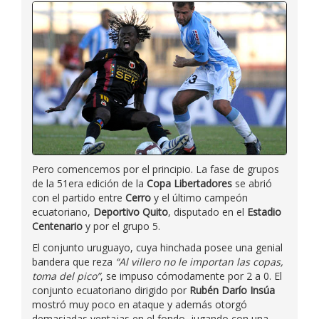
Pero comencemos por el principio. La fase de grupos
de la 51era edición de la
Copa Libertadores
se abrió
con el partido entre
Cerro
y el último campeón
ecuatoriano,
Deportivo Quito
, disputado en el
Estadio
Centenario
y por el grupo 5.
El conjunto uruguayo, cuya hinchada posee una genial
bandera que reza
“Al villero no le importan las copas,
toma del pico”
, se impuso cómodamente por 2 a 0. El
conjunto ecuatoriano dirigido por
Rubén Darío Insúa
mostró muy poco en ataque y además otorgó
demasiadas ventajas en el fondo, jugando con una