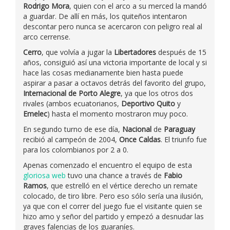
Rodrigo Mora
, quien con el arco a su merced la mandó
a guardar. De allí en más, los quiteños intentaron
descontar pero nunca se acercaron con peligro real al
arco cerrense.
Cerro
, que volvía a jugar la
Libertadores
después de 15
años, consiguió así una victoria importante de local y si
hace las cosas medianamente bien hasta puede
aspirar a pasar a octavos detrás del favorito del grupo,
Internacional de Porto Alegre
, ya que los otros dos
rivales (ambos ecuatorianos,
Deportivo Quito
y
Emelec
) hasta el momento mostraron muy poco.
En segundo turno de ese día,
Nacional
de
Paraguay
recibió al campeón de 2004,
Once Caldas
. El triunfo fue
para los colombianos por 2 a 0.
Apenas comenzado el encuentro el equipo de esta
gloriosa web
tuvo una chance a través de
Fabio
Ramos
, que estrelló en el vértice derecho un remate
colocado, de tiro libre. Pero eso sólo sería una ilusión,
ya que con el correr del juego fue el visitante quien se
hizo amo y señor del partido y empezó a desnudar las
graves falencias de los guaraníes.