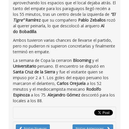
aprovechando los espacios que el local dejaba atrás. El
tanto del empate para los paraguayos llegó recién a
los 55 minutos, tras un centro desde la izquierda de
“El
Tigre”
Ramírez
que su compañero
Pablo Zeballos
rozó
al querer peinarla, lo que descolocó al arquero
Al
do Bobadilla
.
Ambos tuvieron varias chances de llevarse el partido,
pero no pudieron ni supieron concretarlas y finalmente
terminó en empate.
La semana de Copa la cerraron
Blooming
y el
Universitario
peruano. El encuentro se disputó en
Santa Cruz de la Sierra
y fue el visitante quien se
impuso por 2 a 1. Los goles del equipo peruano los
marcaron el delantero,
Carlos Orejuela
a los 52
minutos y el mediocampista mexicano
Rodolfo
Espinoza
a los 75.
Alejandro Gómez
descontó para los
locales a los 88.
Notas Nuevas
Notas Anteriores