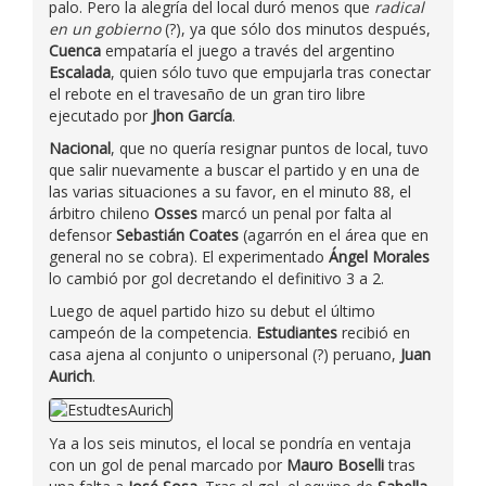
palo. Pero la alegría del local duró menos que
radical
en un gobierno
(?), ya que sólo dos minutos después,
Cuenca
empataría el juego a través del argentino
Escalada
, quien sólo tuvo que empujarla tras conectar
el rebote en el travesaño de un gran tiro libre
ejecutado por
Jhon García
.
Nacional
, que no quería resignar puntos de local, tuvo
que salir nuevamente a buscar el partido y en una de
las varias situaciones a su favor, en el minuto 88, el
árbitro chileno
Osses
marcó un penal por falta al
defensor
Sebastián Coates
(agarrón en el área que en
general no se cobra). El experimentado
Ángel Morales
lo cambió por gol decretando el definitivo 3 a 2.
Luego de aquel partido hizo su debut el último
campeón de la competencia.
Estudiantes
recibió en
casa ajena al conjunto o unipersonal (?) peruano,
Juan
Aurich
.
Ya a los seis minutos, el local se pondría en ventaja
con un gol de penal marcado por
Mauro Boselli
tras