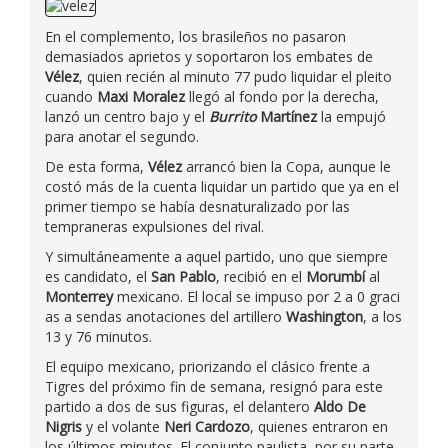
En el complemento, los brasileños no pasaron
demasiados aprietos y soportaron los embates de
Vélez
, quien recién al minuto 77 pudo liquidar el pleito
cuando
Maxi Moralez
llegó al fondo por la derecha,
lanzó un centro bajo y el
Burrito
Martínez
la empujó
para anotar el segundo.
De esta forma,
Vélez
arrancó bien la Copa, aunque le
costó más de la cuenta liquidar un partido que ya en el
primer tiempo se había desnaturalizado por las
tempraneras expulsiones del rival.
Y simultáneamente a aquel partido, uno que siempre
es candidato, el
San Pablo
, recibió en el
Morumbí
al
Monterrey
mexicano. El local se impuso por 2 a 0 graci
as a sendas anotaciones del artillero
Washington
, a los
13 y 76 minutos.
El equipo mexicano, priorizando el clásico frente a
Tigres del próximo fin de semana, resignó para este
partido a dos de sus figuras, el delantero
Aldo De
Nigris
y el volante
Neri Cardozo
, quienes entraron en
los últimos minutos. El conjunto paulista, por su parte,