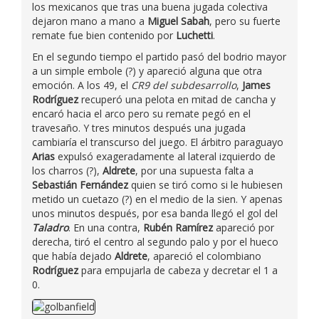
los mexicanos que tras una buena jugada colectiva
dejaron mano a mano a
Miguel Sabah
, pero su fuerte
remate fue bien contenido por
Luchetti
.
En el segundo tiempo el partido pasó del bodrio mayor
a un simple embole (?) y apareció alguna que otra
emoción. A los 49, el
CR9 del subdesarrollo
,
James
Rodríguez
recuperó una pelota en mitad de cancha y
encaró hacia el arco pero su remate pegó en el
travesaño. Y tres minutos después una jugada
cambiaría el transcurso del juego. El árbitro paraguayo
Arias
expulsó exageradamente al lateral izquierdo de
los charros (?),
Aldrete
, por una supuesta falta a
Sebastián Fernández
quien se tiró como si le hubiesen
metido un cuetazo (?) en el medio de la sien. Y apenas
unos minutos después, por esa banda llegó el gol del
Taladro
. En una contra,
Rubén Ramírez
apareció por
derecha, tiró el centro al segundo palo y por el hueco
que había dejado
Aldrete
, apareció el colombiano
Rodríguez
para empujarla de cabeza y decretar el 1 a
0.