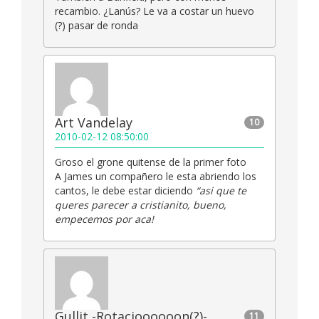
recambio. ¿Lanús? Le va a costar un huevo
(?) pasar de ronda
Art Vandelay
10
2010-02-12 08:50:00
Groso el grone quitense de la primer foto
A James un compañero le esta abriendo los
cantos, le debe estar diciendo
“asi que te
queres parecer a cristianito, bueno,
empecemos por aca!
Gullit -Rotacioooooon(?)-
11