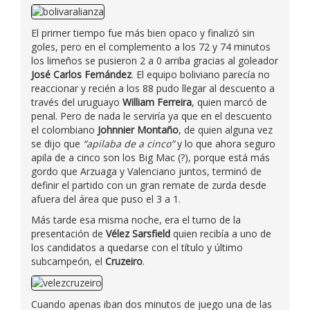
El primer tiempo fue más bien opaco y finalizó sin
goles, pero en el complemento a los 72 y 74 minutos
los limeños se pusieron 2 a 0 arriba gracias al goleador
José Carlos Fernández
. El equipo boliviano parecía no
reaccionar y recién a los 88 pudo llegar al descuento a
través del uruguayo
William Ferreira
, quien marcó de
penal. Pero de nada le serviría ya que en el descuento
el colombiano
Johnnier Montaño
, de quien alguna vez
se dijo que
“apilaba de a cinco”
y lo que ahora seguro
apila de a cinco son los Big Mac (?), porque está más
gordo que Arzuaga y Valenciano juntos, terminó de
definir el partido con un gran remate de zurda desde
afuera del área que puso el 3 a 1.
Más tarde esa misma noche, era el turno de la
presentación de
Vélez Sarsfield
quien recibía a uno de
los candidatos a quedarse con el título y último
subcampeón, el
Cruzeiro
.
Cuando apenas iban dos minutos de juego una de las