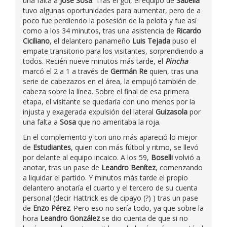
una falta a
José Sosa
. Tras el gol, el equipo de
Sabella
tuvo algunas oportunidades para aumentar, pero de a
poco fue perdiendo la posesión de la pelota y fue así
como a los 34 minutos, tras una asistencia de
Ricardo
Ciciliano
, el delantero panameño
Luis Tejada
puso el
empate transitorio para los visitantes, sorprendiendo a
todos. Recién nueve minutos más tarde, el
Pincha
marcó el 2 a 1 a través de
Germán Re
quien, tras una
serie de cabezazos en el área, la empujó también de
cabeza sobre la línea. Sobre el final de esa primera
etapa, el visitante se quedaría con uno menos por la
injusta y exagerada expulsión del lateral
Guizasola
por
una falta a
Sosa
que no ameritaba la roja.
En el complemento y con uno más apareció lo mejor
de
Estudiantes
, quien con más fútbol y ritmo, se llevó
por delante al equipo incaico. A los 59,
Boselli
volvió a
anotar, tras un pase de
Leandro Benítez
, comenzando
a liquidar el partido. Y minutos más tarde el propio
delantero anotaría el cuarto y el tercero de su cuenta
personal (decir Hattrick es de cipayo (?) ) tras un pase
de
Enzo Pérez
. Pero eso no sería todo, ya que sobre la
hora
Leandro González
se dio cuenta de que si no