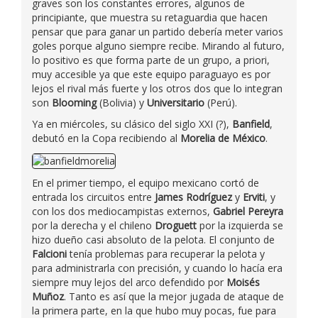
graves son los constantes errores, algunos de
principiante, que muestra su retaguardia que hacen
pensar que para ganar un partido debería meter varios
goles porque alguno siempre recibe. Mirando al futuro,
lo positivo es que forma parte de un grupo, a priori,
muy accesible ya que este equipo paraguayo es por
lejos el rival más fuerte y los otros dos que lo integran
son
Blooming
(Bolivia) y
Universitario
(Perú).
Ya en miércoles, su clásico del siglo XXI (?),
Banfield
,
debutó en la Copa recibiendo al
Morelia de México
.
En el primer tiempo, el equipo mexicano cortó de
entrada los circuitos entre
James Rodríguez
y
Erviti
, y
con los dos mediocampistas externos,
Gabriel Pereyra
por la derecha y el chileno
Droguett
por la izquierda se
hizo dueño casi absoluto de la pelota. El conjunto de
Falcioni
tenía problemas para recuperar la pelota y
para administrarla con precisión, y cuando lo hacía era
siempre muy lejos del arco defendido por
Moisés
Muñoz
. Tanto es así que la mejor jugada de ataque de
la primera parte, en la que hubo muy pocas, fue para