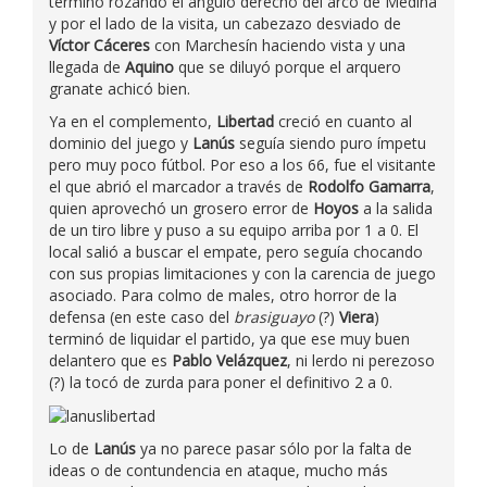
terminó rozando el ángulo derecho del arco de Medina
y por el lado de la visita, un cabezazo desviado de
Víctor Cáceres
con Marchesín haciendo vista y una
llegada de
Aquino
que se diluyó porque el arquero
granate achicó bien.
Ya en el complemento,
Libertad
creció en cuanto al
dominio del juego y
Lanús
seguía siendo puro ímpetu
pero muy poco fútbol. Por eso a los 66, fue el visitante
el que abrió el marcador a través de
Rodolfo Gamarra
,
quien aprovechó un grosero error de
Hoyos
a la salida
de un tiro libre y puso a su equipo arriba por 1 a 0. El
local salió a buscar el empate, pero seguía chocando
con sus propias limitaciones y con la carencia de juego
asociado. Para colmo de males, otro horror de la
defensa (en este caso del
brasiguayo
(?)
Viera
)
terminó de liquidar el partido, ya que ese muy buen
delantero que es
Pablo Velázquez
, ni lerdo ni perezoso
(?) la tocó de zurda para poner el definitivo 2 a 0.
Lo de
Lanús
ya no parece pasar sólo por la falta de
ideas o de contundencia en ataque, mucho más