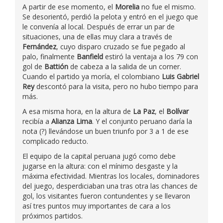
A partir de ese momento, el
Morelia
no fue el mismo.
Se desorientó, perdió la pelota y entró en el juego que
le convenía al local. Después de errar un par de
situaciones, una de ellas muy clara a través de
Fernández
, cuyo disparo cruzado se fue pegado al
palo, finalmente
Banfield
estiró la ventaja a los 79 con
gol de
Battión
de cabeza a la salida de un corner.
Cuando el partido ya moría, el colombiano
Luis Gabriel
Rey
descontó para la visita, pero no hubo tiempo para
más.
A esa misma hora, en la altura de
La Paz
, el
Bolívar
recibía a
Alianza Lima
. Y el conjunto peruano daría la
nota (?) llevándose un buen triunfo por 3 a 1 de ese
complicado reducto.
El equipo de la capital peruana jugó como debe
jugarse en la altura: con el mínimo desgaste y la
máxima efectividad. Mientras los locales, dominadores
del juego, desperdiciaban una tras otra las chances de
gol, los visitantes fueron contundentes y se llevaron
así tres puntos muy importantes de cara a los
próximos partidos.