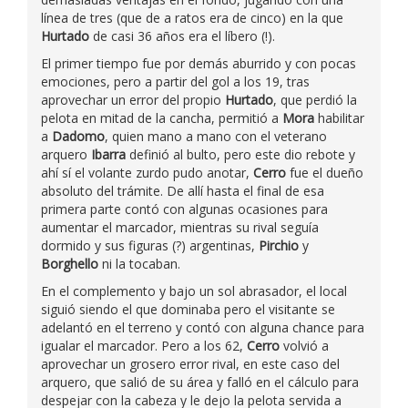
línea de tres (que de a ratos era de cinco) en la que
Hurtado
de casi 36 años era el líbero (!).
El primer tiempo fue por demás aburrido y con pocas
emociones, pero a partir del gol a los 19, tras
aprovechar un error del propio
Hurtado
, que perdió la
pelota en mitad de la cancha, permitió a
Mora
habilitar
a
Dadomo
, quien mano a mano con el veterano
arquero
Ibarra
definió al bulto, pero este dio rebote y
ahí sí el volante zurdo pudo anotar,
Cerro
fue el dueño
absoluto del trámite. De allí hasta el final de esa
primera parte contó con algunas ocasiones para
aumentar el marcador, mientras su rival seguía
dormido y sus figuras (?) argentinas,
Pirchio
y
Borghello
ni la tocaban.
En el complemento y bajo un sol abrasador, el local
siguió siendo el que dominaba pero el visitante se
adelantó en el terreno y contó con alguna chance para
igualar el marcador. Pero a los 62,
Cerro
volvió a
aprovechar un grosero error rival, en este caso del
arquero, que salió de su área y falló en el cálculo para
despejar con la cabeza y le dejo la pelota servida a