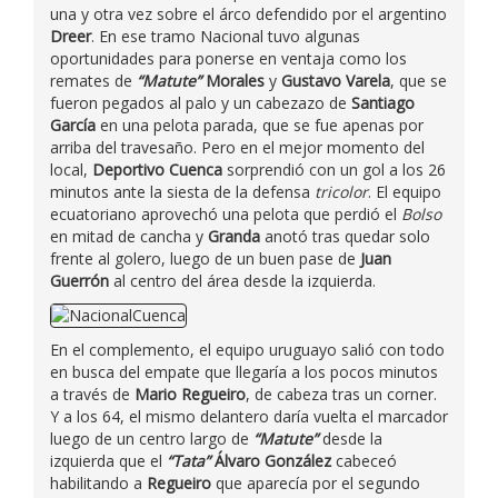
una y otra vez sobre el árco defendido por el argentino
Dreer
. En ese tramo Nacional tuvo algunas
oportunidades para ponerse en ventaja como los
remates de
“Matute”
Morales
y
Gustavo Varela
, que se
fueron pegados al palo y un cabezazo de
Santiago
García
en una pelota parada, que se fue apenas por
arriba del travesaño. Pero en el mejor momento del
local,
Deportivo Cuenca
sorprendió con un gol a los 26
minutos ante la siesta de la defensa
tricolor
. El equipo
ecuatoriano aprovechó una pelota que perdió el
Bolso
en mitad de cancha y
Granda
anotó tras quedar solo
frente al golero, luego de un buen pase de
Juan
Guerrón
al centro del área desde la izquierda.
En el complemento, el equipo uruguayo salió con todo
en busca del empate que llegaría a los pocos minutos
a través de
Mario Regueiro
, de cabeza tras un corner.
Y a los 64, el mismo delantero daría vuelta el marcador
luego de un centro largo de
“Matute”
desde la
izquierda que el
“Tata”
Álvaro González
cabeceó
habilitando a
Regueiro
que aparecía por el segundo