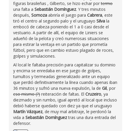
figuras brasileñas , Gilberto, se hizo echar por
termo
una falta a
Sebastián Domínguez
. Y tres minutos
después,
Somoza
abriría el juego para
Cabrera
, este
tiró el centro al segundo palo y el uruguayo
Silva
la
embocó de cabeza poniendo el 1 a 0 casi desde el
vestuario. A partir de allí, el equipo de Liniers se
adueñó de la pelota y creó numerosas situaciones
para estirar la ventaja en un partido que prometía
fútbol, pero que en cambio estuvo plagado de roces,
golpes y simulaciones.
Al local le faltaba precisión para capitalizar su dominio
y encima se enredaba en ese juego de golpes,
tumultos y termeadas generalizado ante un equipo
que perdió definitivamente la línea cuando apenas iban
36 minutos y sufrió una nueva expulsión, la de
Gil
, por
eso mismo (?)
reiteración de faltas. El
Cruzeiro
, ya
diezmado y sin rumbo, igual apretó al local que incluso
debió haberse quedado con diez ya que el uruguayo
Martín Vázquez
, de muy mal arbitraje, le perdonó la
vida a
Sebastián Domínguez
tras una dura entrada del
defensor.