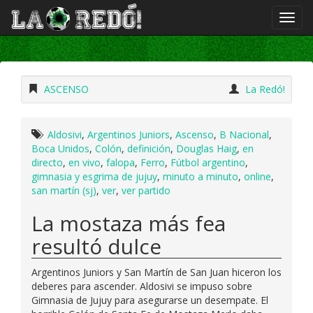
ASCENSO
La Redó!
Aldosivi
,
Argentinos Juniors
,
Ascenso
,
B Nacional
,
Boca Unidos
,
Colón
,
definición
,
Douglas Haig
,
en
directo
,
en vivo
,
falopa
,
Ferro
,
Fútbol argentino
,
gimnasia y esgrima de jujuy
,
minuto a minuto
,
online
,
san martín (sj)
,
ver
,
ver partido
La mostaza más fea
resultó dulce
Argentinos Juniors y San Martín de San Juan hiceron los
deberes para ascender. Aldosivi se impuso sobre
Gimnasia de Jujuy para asegurarse un desempate. El