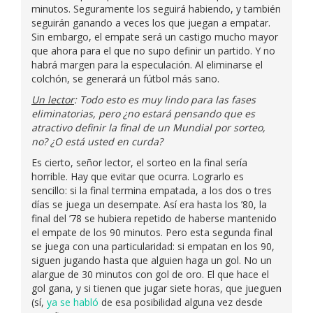
minutos. Seguramente los seguirá habiendo, y también
seguirán ganando a veces los que juegan a empatar.
Sin embargo, el empate será un castigo mucho mayor
que ahora para el que no supo definir un partido. Y no
habrá margen para la especulación. Al eliminarse el
colchón, se generará un fútbol más sano.
Un lector
: Todo esto es muy lindo para las fases
eliminatorias, pero ¿no estará pensando que es
atractivo definir la final de un Mundial por sorteo,
no? ¿O está usted en curda?
Es cierto, señor lector, el sorteo en la final sería
horrible. Hay que evitar que ocurra. Lograrlo es
sencillo: si la final termina empatada, a los dos o tres
días se juega un desempate. Así era hasta los ’80, la
final del ’78 se hubiera repetido de haberse mantenido
el empate de los 90 minutos. Pero esta segunda final
se juega con una particularidad: si empatan en los 90,
siguen jugando hasta que alguien haga un gol. No un
alargue de 30 minutos con gol de oro. El que hace el
gol gana, y si tienen que jugar siete horas, que jueguen
(sí,
ya se habló
de esa posibilidad alguna vez desde