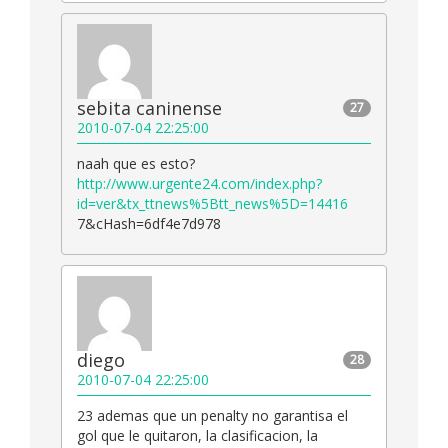
sebita caninense
27
2010-07-04 22:25:00
naah que es esto?
http://www.urgente24.com/index.php?
id=ver&tx_ttnews%5Btt_news%5D=14416
7&cHash=6df4e7d978
diego
28
2010-07-04 22:25:00
23 ademas que un penalty no garantisa el
gol que le quitaron, la clasificacion, la