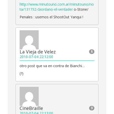
http://www.minutouno.com.ar/minutouno/no
ta/131732-Giordano-el-verdader
o-Stone/
Penales : usemos el ShootOut Yanqui !
La Vieja de Velez
8
2010-07-04 22:12:00
otro post que va en contra de Bianchi…
(?)
CineBraille
9
2010-07-04 22:13:00