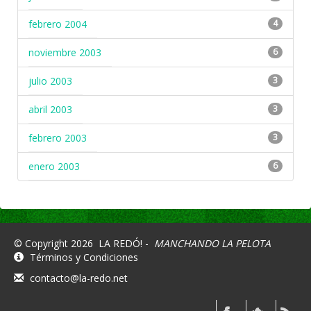
febrero 2004
4
noviembre 2003
6
julio 2003
3
abril 2003
3
febrero 2003
3
enero 2003
6
© Copyright 2026
LA REDÓ! -
MANCHANDO LA PELOTA
Términos y Condiciones
contacto@la-redo.net