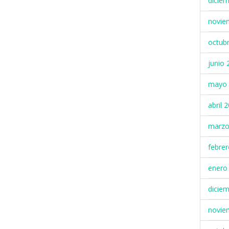
dicie
novie
octub
junio 
mayo 
abril 
marzo
febre
enero
dicie
novie