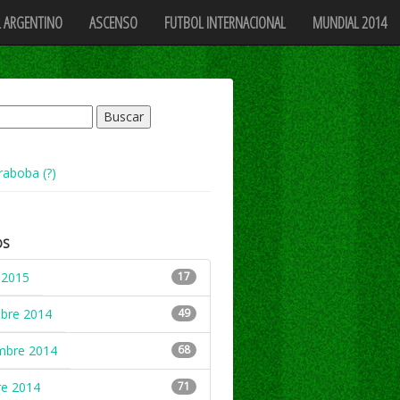
 ARGENTINO
ASCENSO
FUTBOL INTERNACIONAL
MUNDIAL 2014
raboba (?)
OS
 2015
17
mbre 2014
49
mbre 2014
68
re 2014
71