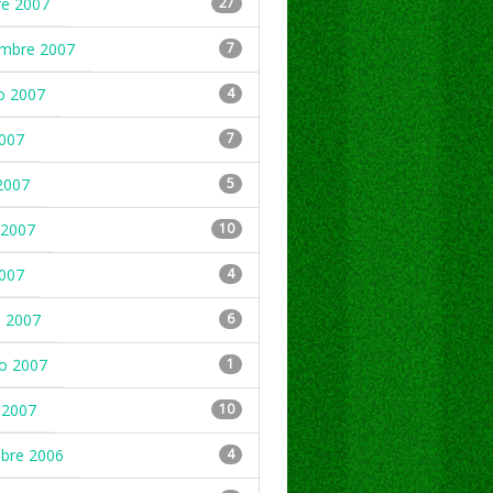
re 2007
27
embre 2007
7
o 2007
4
2007
7
2007
5
2007
10
2007
4
 2007
6
ro 2007
1
 2007
10
mbre 2006
4