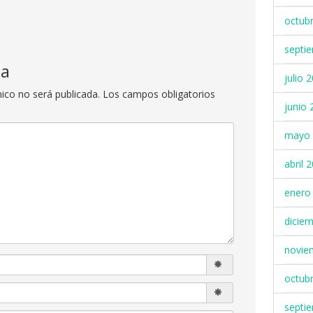
octub
septi
ta
julio 
nico no será publicada.
Los campos obligatorios
junio 
mayo 
abril 
enero
dicie
novie
octub
septi