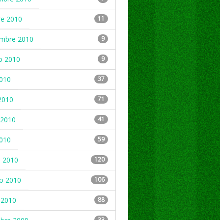
re 2010
11
embre 2010
9
o 2010
9
2010
37
2010
71
2010
41
2010
59
 2010
120
ro 2010
106
 2010
88
33