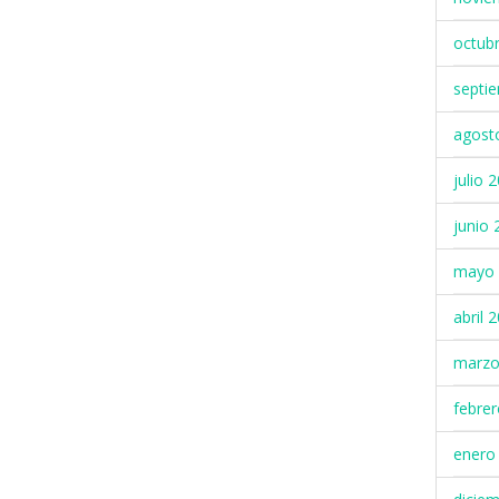
octub
septi
agost
julio 
junio 
mayo 
abril 
marzo
febre
enero