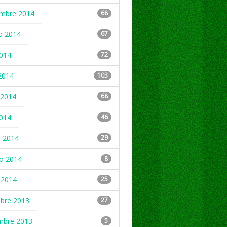
embre 2014
68
o 2014
67
2014
72
2014
103
2014
68
2014
46
 2014
29
ro 2014
8
 2014
25
mbre 2013
27
mbre 2013
5