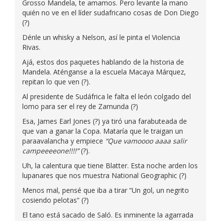
Grosso Mandela, te amamos. Pero levante la mano
quién no ve en el líder sudafricano cosas de Don Diego
(?)
Dénle un whisky a Nelson, así le pinta el Violencia
Rivas.
Ajá, estos dos paquetes hablando de la historia de
Mandela. Aténganse a la escuela Macaya Márquez,
repitan lo que ven (?).
Al presidente de Sudáfrica le falta el león colgado del
lomo para ser el rey de Zamunda (?)
Esa, James Earl Jones (?) ya tiró una farabuteada de
que van a ganar la Copa. Mataría que le traigan un
paraavalancha y empiece
“Que vamoooo aaaa salir
campeeeeone!!!!”
(?).
Uh, la calentura que tiene Blatter. Esta noche arden los
lupanares que nos muestra National Geographic (?)
Menos mal, pensé que iba a tirar “Un gol, un negrito
cosiendo pelotas” (?)
El tano está sacado de Saló. Es inminente la agarrada