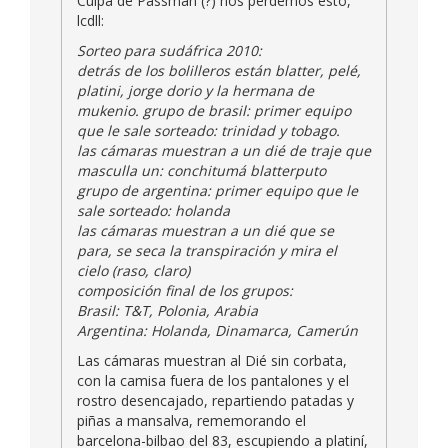
Culpa de Passman (?) nos perdemos esto,
lcdll:
Sorteo para sudáfrica 2010:
detrás de los bolilleros están blatter, pelé,
platini, jorge dorio y la hermana de
mukenio. grupo de brasil: primer equipo
que le sale sorteado: trinidad y tobago.
las cámaras muestran a un dié de traje que
masculla un: conchitumá blatterputo
grupo de argentina: primer equipo que le
sale sorteado: holanda
las cámaras muestran a un dié que se
para, se seca la transpiración y mira el
cielo (raso, claro)
composición final de los grupos:
Brasil: T&T, Polonia, Arabia
Argentina: Holanda, Dinamarca, Camerún
Las cámaras muestran al Dié sin corbata,
con la camisa fuera de los pantalones y el
rostro desencajado, repartiendo patadas y
piñas a mansalva, rememorando el
barcelona-bilbao del 83, escupiendo a platiní,