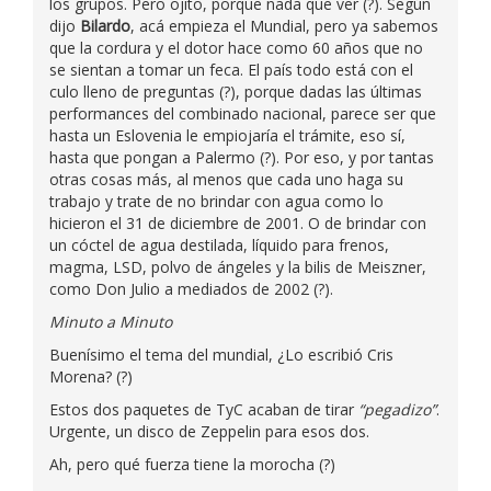
los grupos. Pero ojito, porque nada que ver (?). Según
dijo
Bilardo
, acá empieza el Mundial, pero ya sabemos
que la cordura y el dotor hace como 60 años que no
se sientan a tomar un feca. El país todo está con el
culo lleno de preguntas (?), porque dadas las últimas
performances del combinado nacional, parece ser que
hasta un Eslovenia le empiojaría el trámite, eso sí,
hasta que pongan a Palermo (?). Por eso, y por tantas
otras cosas más, al menos que cada uno haga su
trabajo y trate de no brindar con agua como lo
hicieron el 31 de diciembre de 2001. O de brindar con
un cóctel de agua destilada, líquido para frenos,
magma, LSD, polvo de ángeles y la bilis de Meiszner,
como Don Julio a mediados de 2002 (?).
Minuto a Minuto
Buenísimo el tema del mundial, ¿Lo escribió Cris
Morena? (?)
Estos dos paquetes de TyC acaban de tirar
“pegadizo”
.
Urgente, un disco de Zeppelin para esos dos.
Ah, pero qué fuerza tiene la morocha (?)