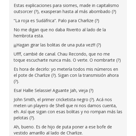
Estas explicaciones para siomes, made in capitalismo
outsorcer (?), exasperan hasta al más abombado (?)
“La roja es Sudáfrica”. Palo para Charlize (?)
No me digan que no daba Riverito al lado de la
hembrota esta.
¡¡¡Hagan girar las bolitas de una puta vez!!! (?)
Ufff, cambié de canal. Chau Recondo, que no me
toque escucharte nunca más. O verte. O nombrarte (?)
Es hora de decirlo: yo metería todos mis números en
el pote de Charlize (?). Sigan con la transmisión ahora
(?).
Esa! Hallie Selassie! Aguante Jah, vieja (?)
John Smith, el primer cricketista negro (?). Acá nos
meten un playero de Shell que ni nos damos cuenta,
eh. Así que sigan con esas bolitas y no rompan más las
pelotas (?).
Ah, bueno. Es de hijo de puta poner a ese bofe de
vestido amarillo al lado de Charlize.